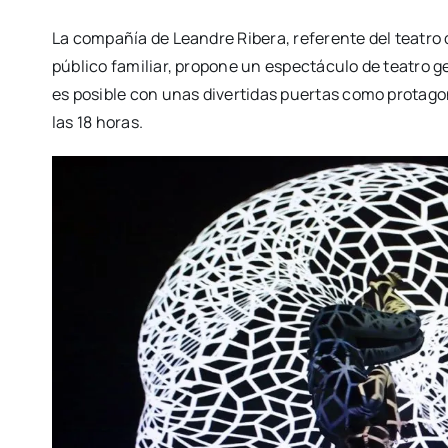
La com­pa­ñía de Lean­dre Ribe­ra, refe­ren­te del tea­tr
públi­co fami­liar, pro­po­ne un espec­tácu­lo de tea­tro g
es posi­ble con unas diver­ti­das puer­tas como pro­ta­go­
las 18 horas.