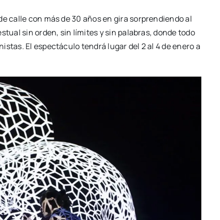
o de calle con más de 30 años en gira sor­pren­dien­do al
es­tual sin orden, sin lími­tes y sin pala­bras, don­de todo
nis­tas. El espec­tácu­lo ten­drá lugar del 2 al 4 de enero a