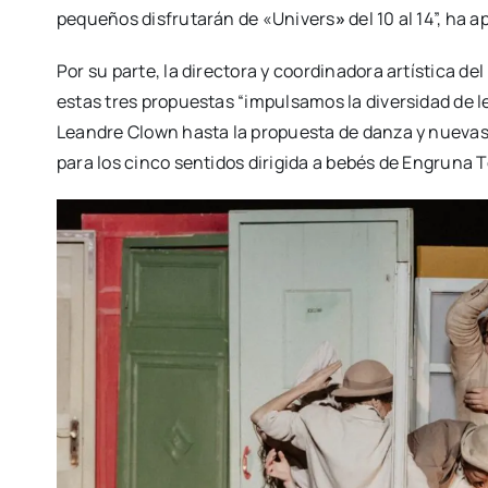
peque­ños dis­fru­ta­rán de «Uni­vers
»
del 10 al 14”, ha a
Por su par­te, la direc­to­ra y coor­di­na­do­ra artís­ti­ca 
estas tres pro­pues­tas “impul­sa­mos la diver­si­dad de l
Lean­dre Clown has­ta la pro­pues­ta de dan­za y nue­vas 
para los cin­co sen­ti­dos diri­gi­da a bebés de Engru­na T