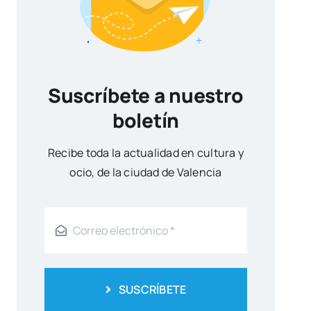
Suscríbete a nuestro
boletín
Reci­be toda la actua­li­dad en cul­tu­ra y
ocio, de la ciu­dad de Valen­cia
SUSCRÍBETE