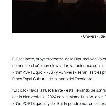
«Uni­vers», de 
El Esca­lan­te, pro­yec­to tea­tral de la Dipu­tació de Valèn
comen­zar el año con clown, dan­za fusio­na­da con artes 
«N’imPORTE quoi
»
«Lù
»
y
»
Uni­vers
»
serán las tres pri
Ribes Espai Cul­tu­ral de la mano del Esca­lan­te.
“El ciclo «Nadal a l’Escalante
»
está lle­nan­do de son­ri
dar la bien­ve­ni­da al 2024 con la mis­ma ilu­sión; en el 
«N’imPORTE quoi
»,
y del 9 al 14 pon­dre­mos en esce­n