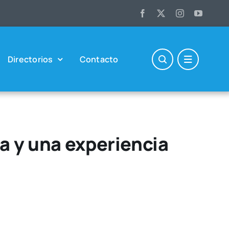
Direc­to­rios
Con­tac­to
a y una experiencia