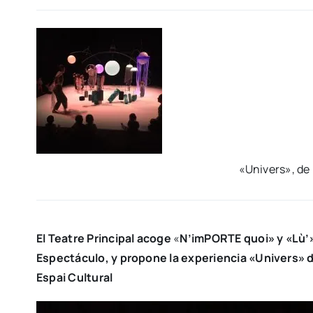
«Uni­vers», de 
E
l Tea­tre Prin­ci­pal aco­ge
«
N’imPORTE quoi» y «Lù’» 
Espec­tácu­lo, y
pro­po­ne la expe­rien­cia «Uni­vers»
Espai Cul­tu­ral