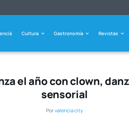
en­cià
Cul­tu­ra
Gas­tro­no­mía
Revis­tas
nza el año con clown, danz
sensorial
Por
valen­cia city