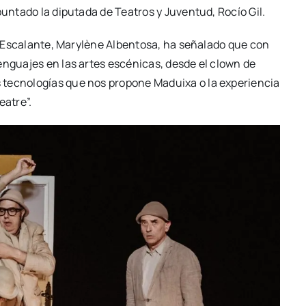
pun­ta­do la dipu­tada de Tea­tros y Juven­tud, Rocío Gil.
del Esca­lan­te, Mary­lè­ne Alben­to­sa, ha seña­la­do que con
en­gua­jes en las artes escé­ni­cas, des­de el clown de
tec­no­lo­gías que nos pro­po­ne Madui­xa o la expe­rien­cia
ea­tre”.