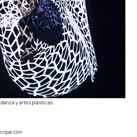
dan­za y artes plás­ti­cas.
n­ci­pal con