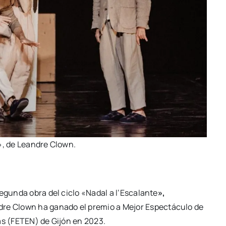
 de Lean­dre Clown.
 segun­da obra del ciclo «Nadal a l’Escalante
»,
an­dre Clown ha gana­do el pre­mio a Mejor Espec­tácu­lo de
ñas (FETEN) de Gijón en 2023.