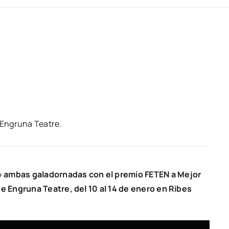
Engru­na Tea­tre.
ambas gala­dor­na­das con el pre­mio FETEN a Mejor
 de Engru­na Tea­tre, del 10 al 14 de enero en Ribes