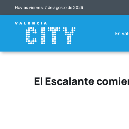
Saltar
Hoy es vier­nes, 7 de agos­to de 2026
al
contenido
En val
El Escalante comie