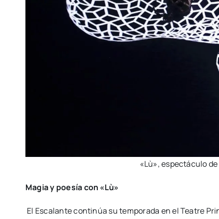
«Lù», espec­tácu­lo de 
Magia y poe­sía con «Lù»
El Esca­lan­te con­ti­núa su tem­po­ra­da en el Tea­tre Pri