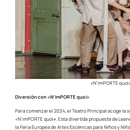
«N’imPORTE quoi»,
Diver­sión con «N’imPORTE quoi»
Para comen­zar el 2024, el Tea­tro Prin­ci­pal aco­ge la
«N’imPORTE quoi
»
. Esta diver­ti­da pro­pues­ta de Le
la Feria Euro­pea de Artes Escé­ni­cas para Niños y Ni