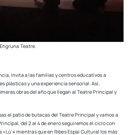
Engru­na Tea­tre.
­cia, invi­ta a las fami­lias y cen­tros edu­ca­ti­vos a
plás­ti­cas y una expe­rien­cia sen­so­rial. Así,
­me­ras obras del año que lle­gan al Tea­tre Prin­ci­pal y
­sas el patio de buta­cas del Tea­tre Prin­ci­pal y vamos a
Prin­ci­pal, del 2 al 4 de enero segui­re­mos el ciclo con
a «Lù’
»
mien­tras que en Ribes Espai Cul­tu­ral los más