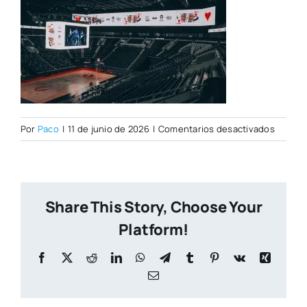
en
Por
Paco
|
11 de junio de 2026
|
Comentarios desactivados
PORTA
CITY
NUEVA
(2)
Share This Story, Choose Your
Platform!
Facebook
X
Reddit
LinkedIn
WhatsApp
Telegram
Tumblr
Pinterest
Vk
Xing
Correo
electrónico