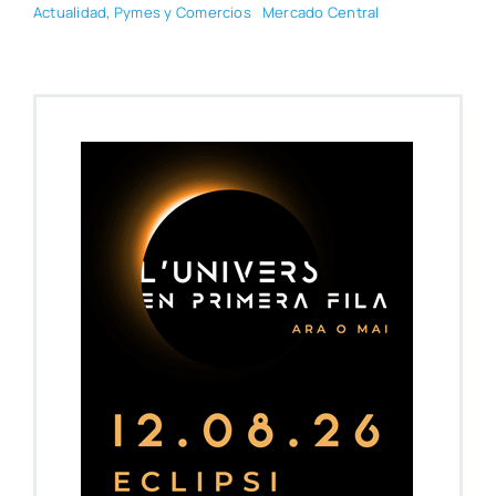
Actua­li­dad
,
Pymes y Comer­cios
Mer­ca­do Cen­tral