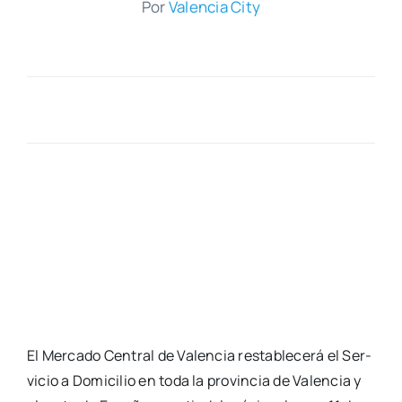
Por
Valen­cia City
El Mer­ca­do Cen­tral de Valen­cia res­ta­ble­ce­rá el Ser­
vi­cio a Domi­ci­lio en toda la pro­vin­cia de Valen­cia y