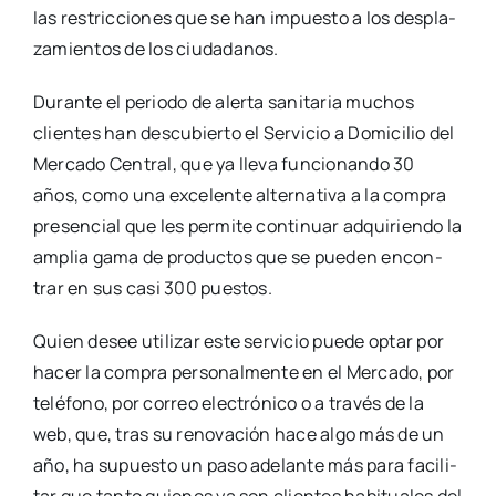
las res­tric­cio­nes que se han impues­to a los des­pla­
za­mien­tos de los ciu­da­da­nos.
Duran­te el perio­do de aler­ta sani­ta­ria muchos
clien­tes han des­cu­bier­to el Ser­vi­cio a Domi­ci­lio del
Mer­ca­do Cen­tral, que ya lle­va fun­cio­nan­do 30
años, como una exce­len­te alter­na­ti­va a la com­pra
pre­sen­cial que les per­mi­te con­ti­nuar adqui­rien­do la
amplia gama de pro­duc­tos que se pue­den encon­
trar en sus casi 300 pues­tos.
Quien desee uti­li­zar este ser­vi­cio pue­de optar por
hacer la com­pra per­so­nal­men­te en el Mer­ca­do, por
telé­fono, por correo elec­tró­ni­co o a tra­vés de la
web, que, tras su reno­va­ción hace algo más de un
año, ha supues­to un paso ade­lan­te más para faci­li­