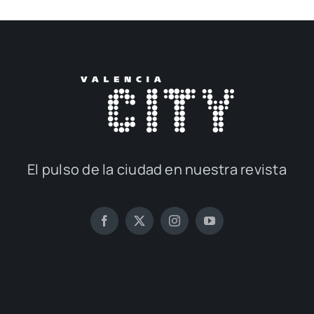
El pul­so de la ciu­dad en nues­tra revis­ta