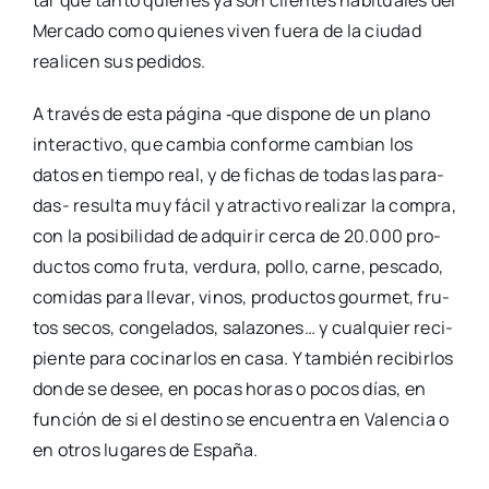
tar que tan­to quie­nes ya son clien­tes habi­tua­les del
Mer­ca­do como quie­nes viven fue­ra de la ciu­dad
reali­cen sus pedi­dos.
A tra­vés de esta pági­na ‑que dis­po­ne de un plano
inter­ac­ti­vo, que cam­bia con­for­me cam­bian los
datos en tiem­po real, y de fichas de todas las para­­
das- resul­ta muy fácil y atrac­ti­vo rea­li­zar la com­pra,
con la posi­bi­li­dad de adqui­rir cer­ca de 20.000 pro­
duc­tos como fru­ta, ver­du­ra, pollo, car­ne, pes­ca­do,
comi­das para lle­var, vinos, pro­duc­tos gour­met, fru­
tos secos, con­ge­la­dos, sala­zo­nes… y cual­quier reci­
pien­te para coci­nar­los en casa. Y tam­bién reci­bir­los
don­de se desee, en pocas horas o pocos días, en
fun­ción de si el des­tino se encuen­tra en Valen­cia o
en otros luga­res de Espa­ña.