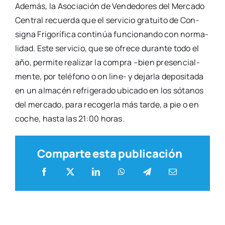
Ade­más, la Aso­cia­ción de Ven­de­do­res del Mer­ca­do
Cen­tral recuer­da que el ser­vi­cio gra­tui­to de Con­
sig­na Fri­go­rí­fi­ca con­ti­núa fun­cio­nan­do con nor­ma­
li­dad. Este ser­vi­cio, que se ofre­ce duran­te todo el
año, per­mi­te rea­li­zar la com­pra –bien pre­sen­cial­
men­te, por telé­fono o on line- y dejar­la depo­si­ta­da
en un alma­cén refri­ge­ra­do ubi­ca­do en los sóta­nos
del mer­ca­do, para reco­ger­la más tar­de, a pie o en
coche, has­ta las 21:00 horas.
Comparte esta publicación