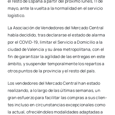
el res­to de Espa­ña a par­tir del pró­xi­mo lunes, 11 de
mayo, ante la vuel­ta a la nor­ma­li­dad en el ser­vi­cio
logís­ti­co.
La Aso­cia­ción de Ven­de­do­res del Mer­ca­do Cen­tral
había deci­di­do, tras decla­rar­se el esta­do de alar­ma
por el COVID-19, limi­tar el Ser­vi­cio a Domi­ci­lio a la
ciu­dad de Valen­cia y su área metro­po­li­ta­na, con el
fin de garan­ti­zar la agi­li­dad de las entre­gas en este
ámbi­to, y sus­pen­der tem­po­ral­men­te los repar­tos a
otros pun­tos de la pro­vin­cia y el res­to del país.
Los ven­de­do­res del Mer­ca­do Cen­tral han esta­do
rea­li­zan­do, a lo lar­go de las últi­mas sema­nas, un
gran esfuer­zo para faci­li­tar las com­pras a sus clien­
tes inclu­so en cir­cuns­tan­cias excep­cio­na­les como
la actual, ofre­cién­do­les moda­li­da­des adap­ta­das a