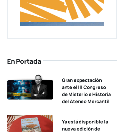
En Portada
Gran expectación
ante el III Congreso
de Misterio e Historia
del Ateneo Mercantil
Ya está disponible la
nueva edición de