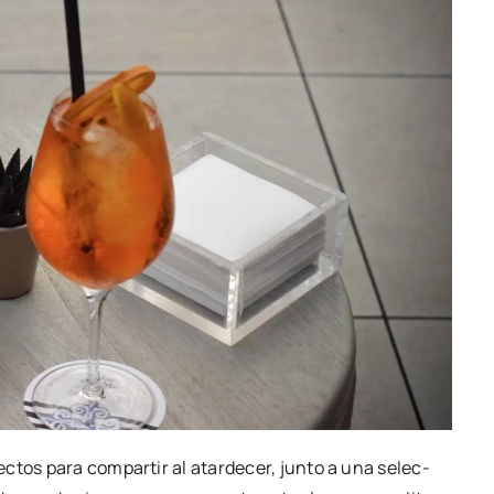
fec­tos para com­par­tir al atar­de­cer, jun­to a una selec­