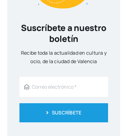
Suscríbete a nuestro
boletín
Reci­be toda la actua­li­dad en cul­tu­ra y
ocio, de la ciu­dad de Valen­cia
SUSCRÍBETE