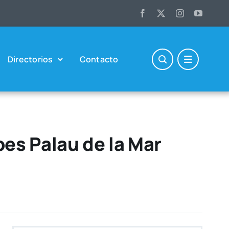
Direc­to­rios
Con­tac­to
pes Palau de la Mar