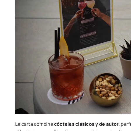
La car­ta com­bi­na
cóc­te­les clá­si­cos y de autor
, per­