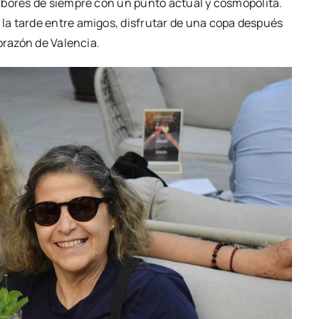
abo­res de siem­pre con un pun­to actual y cos­mo­po­li­ta.
la tar­de entre ami­gos, dis­fru­tar de una copa des­pués
ora­zón de Valen­cia.