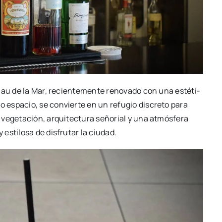
lau de la Mar, recien­te­men­te reno­va­do con una esté­ti­
do espa­cio, se con­vier­te en un refu­gio dis­cre­to para
vege­ta­ción, arqui­tec­tu­ra seño­rial y una atmós­fe­ra
esti­lo­sa de dis­fru­tar la ciu­dad.