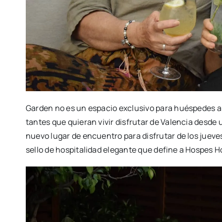
Gar­den no es un espa­cio exclu­si­vo para hués­pe­des alo
tan­tes que quie­ran vivir dis­fru­tar de Valen­cia des­de 
nue­vo lugar de encuen­tro para dis­fru­tar de los jue­ves
sello de hos­pi­ta­li­dad ele­gan­te que defi­ne a Hos­pes H