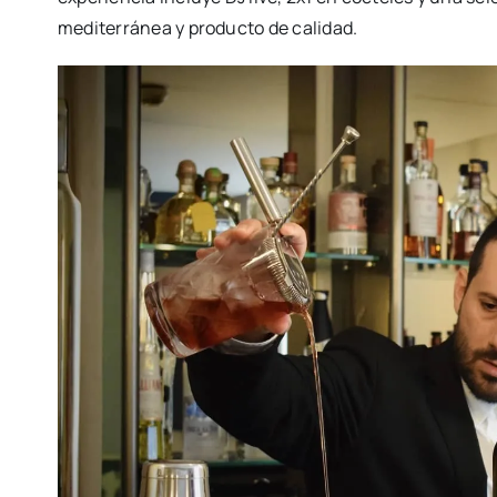
medi­te­rrá­nea y pro­duc­to de cali­dad.