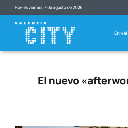
Saltar
Hoy es vier­nes, 7 de agos­to de 2026
al
contenido
En val
El nuevo «afterwor