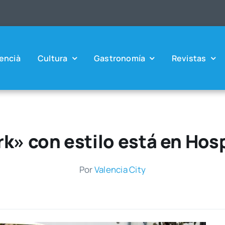
en­cià
Cul­tu­ra
Gas­tro­no­mía
Revis­tas
k» con estilo está en Hos
Por
Valen­cia City