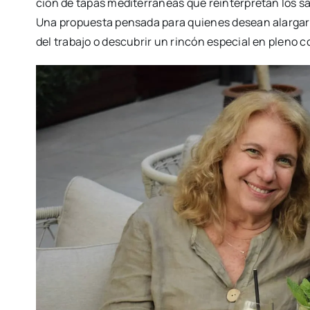
ción de tapas medi­te­rrá­neas que rein­ter­pre­tan los s
Una pro­pues­ta pen­sa­da para quie­nes desean alar­gar 
del tra­ba­jo o des­cu­brir un rin­cón espe­cial en pleno c