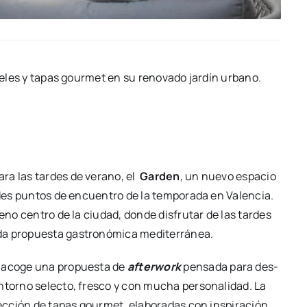
te­les y tapas gour­met en su reno­va­do jar­dín urbano.
para las tar­des de verano, el
Gar­den
, un nue­vo espa­cio
n­des pun­tos de encuen­tro de la tem­po­ra­da en Valen­cia.
eno cen­tro de la ciu­dad, don­de dis­fru­tar de las tar­des
a pro­pues­ta gas­tro­nó­mi­ca medi­te­rrá­nea.
n aco­ge una pro­pues­ta de
after­work
pen­sa­da para des­
torno selec­to, fres­co y con mucha per­so­na­li­dad. La
ec­ción de tapas gour­met, ela­bo­ra­das con ins­pi­ra­ción