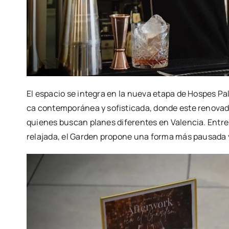
El espa­cio se inte­gra en la nue­va eta­pa de Hos­pes Pa
ca con­tem­po­rá­nea y sofis­ti­ca­da, don­de este reno­va­
quie­nes bus­can pla­nes dife­ren­tes en Valen­cia. Entre 
rela­ja­da, el Gar­den pro­po­ne una for­ma más pau­sa­da y 