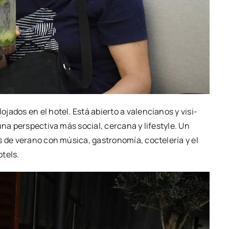
­ja­dos en el hotel. Está abier­to a valen­cia­nos y visi­
una pers­pec­ti­va más social, cer­ca­na y lifesty­le. Un
 de verano con músi­ca, gas­tro­no­mía, coc­te­le­ría y el
otels.