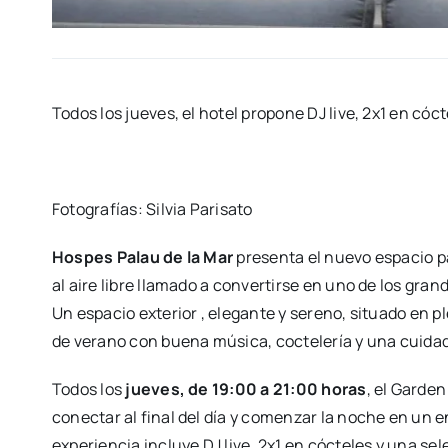
Todos los jue­ves, el hotel pro­po­ne DJ live, 2x1 en cóc­
Foto­gra­fías: Sil­via Pari­sa­to
Hos­pes Palau de la Mar
pre­sen­ta el nue­vo espa­cio 
al aire libre lla­ma­do a con­ver­tir­se en uno de los gra
Un espa­cio exte­rior , ele­gan­te y sereno, situa­do en pl
de verano con bue­na músi­ca, coc­te­le­ría y una cui­da­d
Todos los
jue­ves, de 19:00 a 21:00 horas
, el Gar­de
co­nec­tar al final del día y comen­zar la noche en un en
expe­rien­cia inclu­ye DJ live, 2x1 en cóc­te­les y una sel