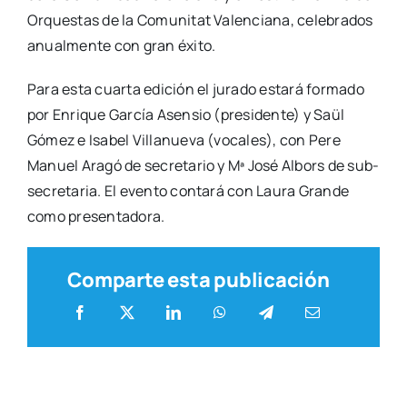
Orques­tas de la Comu­ni­tat Valen­cia­na, cele­bra­dos
anual­men­te con gran éxi­to.
Para esta cuar­ta edi­ción el jura­do esta­rá for­ma­do
por Enri­que Gar­cía Asen­sio (pre­si­den­te) y Saül
Gómez e Isa­bel Villa­nue­va (voca­les), con Pere
Manuel Ara­gó de secre­ta­rio y Mª José Albors de sub­
se­cre­ta­ria. El even­to con­ta­rá con Lau­ra Gran­de
como pre­sen­ta­do­ra.
Comparte esta publicación