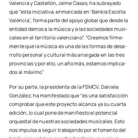
Valen­cia y Cas­te­llón, Jai­me Casas, ha sub­ra­ya­do
que “esta ini­cia­ti­va, enmar­ca­da en ‘Ban­kia Escol­ta
Valèn­cia’, for­ma par­te del apo­yo glo­bal que des­de la
enti­dad damos a la músi­ca y a las socie­da­des musi­
ca­les en el terri­to­rio valen­ciano”. “Cree­mos fir­me­
men­te que la músi­ca es una de las for­mas de desa­
rro­llo per­so­nal y cul­tu­ral más arrai­ga­da en las tres
pro­vin­cias y por ello, un año más, esta­mos impli­ca­
dos al máxi­mo”
Por su par­te, la pre­si­den­ta de la FSMCV, Danie­la
Gon­zá­lez, ha mani­fes­ta­do que “es una satis­fac­ción
com­pro­bar que este pro­yec­to alcan­za ya su cuar­ta
edi­ción, lo cual pone de mani­fies­to el poten­cial
orques­tal de nues­tras socie­da­des musi­ca­les. Esto
nos impul­sa a seguir tra­ba­jan­do por el fomen­to del