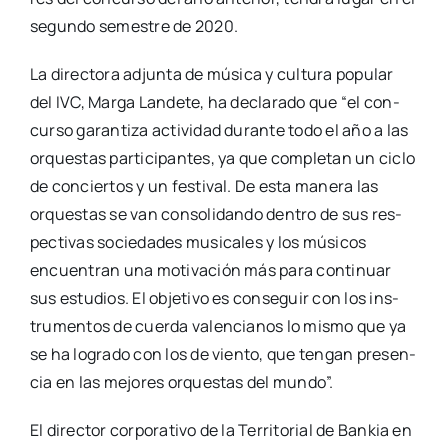
segun­do semes­tre de 2020.
La direc­to­ra adjun­ta de músi­ca y cul­tu­ra popu­lar
del IVC, Mar­ga Lan­de­te, ha decla­ra­do que “el con­
cur­so garan­ti­za acti­vi­dad duran­te todo el año a las
orques­tas par­ti­ci­pan­tes, ya que com­ple­tan un ciclo
de con­cier­tos y un fes­ti­val. De esta mane­ra las
orques­tas se van con­so­li­dan­do den­tro de sus res­
pec­ti­vas socie­da­des musi­ca­les y los músi­cos
encuen­tran una moti­va­ción más para con­ti­nuar
sus estu­dios. El obje­ti­vo es con­se­guir con los ins­
tru­men­tos de cuer­da valen­cia­nos lo mis­mo que ya
se ha logra­do con los de vien­to, que ten­gan pre­sen­
cia en las mejo­res orques­tas del mun­do”.
El direc­tor cor­po­ra­ti­vo de la Terri­to­rial de Ban­kia en