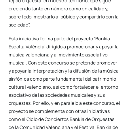
teji­do orques­tal en nues­tro terri­to­rio, que sigue
cre­cien­do tan­to en núme­ro como en cali­dad y,
sobre todo, mos­trar­lo al púbi­co y com­par­tir­lo con la
socie­dad”.
Esta ini­cia­ti­va for­ma par­te del pro­yec­to ‘Ban­kia
Escol­ta Valèn­cia’ diri­gi­do a pro­mo­cio­nar y apo­yar la
músi­ca valen­cia­na y al movi­mien­to aso­cia­ti­vo
musi­cal. Con este con­cur­so se pre­ten­de pro­mo­ver
y apo­yar la inter­pre­ta­ción y la difu­sión de la músi­ca
sin­fó­ni­ca como par­te fun­da­men­tal del patri­mo­nio
cul­tu­ral valen­ciano, así como for­ta­le­cer el entorno
aso­cia­ti­vo de las socie­da­des musi­ca­les y sus
orques­tas. Por ello, y en para­le­lo a este con­cur­so, el
pro­yec­to se com­ple­men­ta con otras ini­cia­ti­vas
como el Ciclo de Con­cier­tos Ban­kia de Orques­tas
de la Comu­ni­dad Valen­cia­na y el Fes­ti­val Ban­kia de