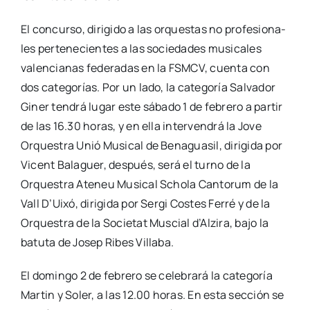
El con­cur­so, diri­gi­do a las orques­tas no pro­fe­sio­na­
les per­te­ne­cien­tes a las socie­da­des musi­ca­les
valen­cia­nas fede­ra­das en la FSMCV, cuen­ta con
dos cate­go­rías. Por un lado, la cate­go­ría Sal­va­dor
Giner ten­drá lugar este sába­do 1 de febre­ro a par­tir
de las 16.30 horas, y en ella inter­ven­drá la Jove
Orques­tra Unió Musi­cal de Bena­gua­sil, diri­gi­da por
Vicent Bala­guer, des­pués, será el turno de la
Orques­tra Ate­neu Musi­cal Scho­la Can­to­rum de la
Vall D’Uixó, diri­gi­da por Ser­gi Cos­tes Ferré y de la
Orques­tra de la Socie­tat Mus­cial d’Alzira, bajo la
batu­ta de Josep Ribes Villa­ba.
El domin­go 2 de febre­ro se cele­bra­rá la cate­go­ría
Mar­tin y Soler, a las 12.00 horas. En esta sec­ción se