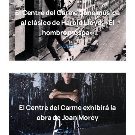
El Centre del Carme pone música
al clásico de Harold Lloyd, «El
hombre mosca»
Cul­tu­ra
El Centre del Carme exhibirá la
obra de Joan Morey
Cul­tu­ra