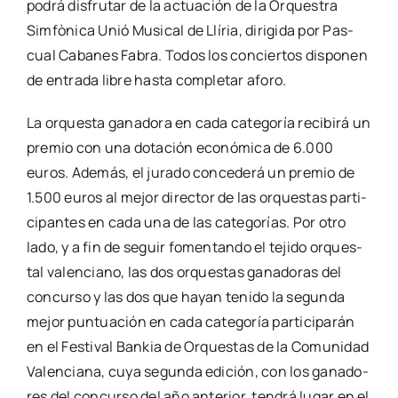
podrá dis­fru­tar de la actua­ción de la Orques­tra
Sim­fò­ni­ca Unió Musi­cal de Llí­ria, diri­gi­da por Pas­
cual Caba­nes Fabra. Todos los con­cier­tos dis­po­nen
de entra­da libre has­ta com­ple­tar afo­ro.
La orques­ta gana­do­ra en cada cate­go­ría reci­bi­rá un
pre­mio con una dota­ción eco­nó­mi­ca de 6.000
euros. Ade­más, el jura­do con­ce­de­rá un pre­mio de
1.500 euros al mejor direc­tor de las orques­tas par­ti­
ci­pan­tes en cada una de las cate­go­rías. Por otro
lado, y a fin de seguir fomen­tan­do el teji­do orques­
tal valen­ciano, las dos orques­tas gana­do­ras del
con­cur­so y las dos que hayan teni­do la segun­da
mejor pun­tua­ción en cada cate­go­ría par­ti­ci­pa­rán
en el Fes­ti­val Ban­kia de Orques­tas de la Comu­ni­dad
Valen­cia­na, cuya segun­da edi­ción, con los gana­do­
res del con­cur­so del año ante­rior, ten­drá lugar en el