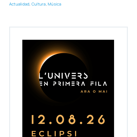
Actua­li­dad
,
Cul­tu­ra
,
Músi­ca