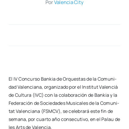
Por
Valen­cia City
El IV Con­cur­so Ban­kia de Orques­tas de la Comu­ni­
dad Valen­cia­na, orga­ni­za­do por el Ins­ti­tut Valen­cià
de Cul­tu­ra (IVC) con la cola­bo­ra­ción de Ban­kia y la
Fede­ra­ción de Socie­da­des Musi­ca­les de la Comu­ni­
tat Valen­cia­na (FSMCV), se cele­bra­rá este fin de
sema­na, por cuar­to año con­se­cu­ti­vo, en el Palau de
les Arts de Valen­cia.