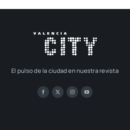
El pul­so de la ciu­dad en nues­tra revis­ta