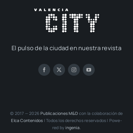
El pul­so de la ciu­dad en nues­tra revis­ta
© 2017 — 2026
Publi­ca­cio­nes M&D
con la cola­bo­ra­ción de
Elca Con­te­ni­dos
| Todos los dere­chos reser­va­dos | Powe­
red by
inge­nia.