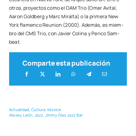
otros, pro­yec­tos como el OAM Trio (Omer Avi­tal,
Aaron Gold­berg y Marc Miral­ta) o la pri­me­ra New
York fla­men­co Reunion (2000). Ade­más, es miem­
bro del CMS Trio, con Javier Coli­na y Peri­co Sam­
beat.
Comparte esta publicación
Actua­li­dad
,
Cul­tu­ra
,
Músi­ca
Ale­xey León
,
Jazz
,
Jimmy Glas Jazz Bar