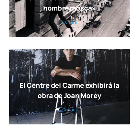
hombre mosca»
Cul­tu­ra
El Centre del Carme exhibirá la
obra de Joan Morey
Cul­tu­ra