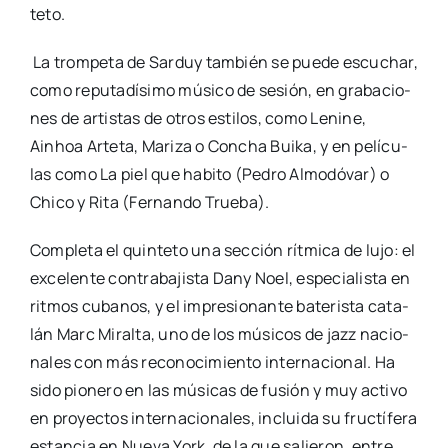
te­to.
La trom­pe­ta de Sar­duy tam­bién se pue­de escu­char,
como repu­tadí­si­mo músi­co de sesión, en gra­ba­cio­
nes de artis­tas de otros esti­los, como Leni­ne,
Ainhoa Arte­ta, Mari­za o Con­cha Bui­ka, y en pelí­cu­
las como La piel que habi­to (Pedro Almo­dó­var) o
Chi­co y Rita (Fer­nan­do True­ba).
Com­ple­ta el quin­te­to una sec­ción rít­mi­ca de lujo: el
exce­len­te con­tra­ba­jis­ta Dany Noel, espe­cia­lis­ta en
rit­mos cuba­nos, y el impre­sio­nan­te bate­ris­ta cata­
lán Marc Miral­ta, uno de los músi­cos de jazz nacio­
na­les con más reco­no­ci­mien­to inter­na­cio­nal. Ha
sido pio­ne­ro en las músi­cas de fusión y muy acti­vo
en pro­yec­tos inter­na­cio­na­les, inclui­da su fruc­tí­fe­ra
estan­cia en Nue­va York, de la que salie­ron, entre