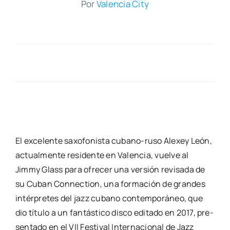
Por
Valen­cia City
El exce­len­te saxo­fo­nis­ta cubano-ruso Ale­xey León,
actual­men­te resi­den­te en Valen­cia, vuel­ve al
Jimmy Glass para ofre­cer una ver­sión revi­sa­da de
su Cuban Con­nec­tion, una for­ma­ción de gran­des
intér­pre­tes del jazz cubano con­tem­po­rá­neo, que
dio títu­lo a un fan­tás­ti­co dis­co edi­ta­do en 2017, pre­
sen­ta­do en el VII Fes­ti­val Inter­na­cio­nal de Jazz