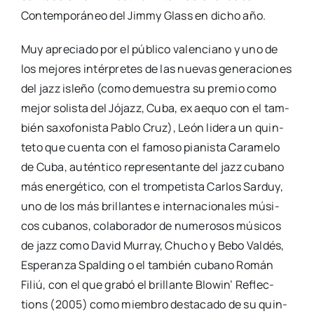
Con­tem­po­rá­neo del Jimmy Glass en dicho año.
Muy apre­cia­do por el públi­co valen­ciano y uno de
los mejo­res intér­pre­tes de las nue­vas gene­ra­cio­nes
del jazz isle­ño (como demues­tra su pre­mio como
mejor solis­ta del Jójazz, Cuba, ex aequo con el tam­
bién saxo­fo­nis­ta Pablo Cruz), León lide­ra un quin­
te­to que cuen­ta con el famo­so pia­nis­ta Cara­me­lo
de Cuba, autén­ti­co repre­sen­tan­te del jazz cubano
más ener­gé­ti­co, con el trom­pe­tis­ta Car­los Sar­duy,
uno de los más bri­llan­tes e inter­na­cio­na­les músi­
cos cuba­nos, cola­bo­ra­dor de nume­ro­sos músi­cos
de jazz como David Murray, Chu­cho y Bebo Val­dés,
Espe­ran­za Spal­ding o el tam­bién cubano Román
Filiú, con el que gra­bó el bri­llan­te Blo­win’ Reflec­
tions (2005) como miem­bro des­ta­ca­do de su quin­