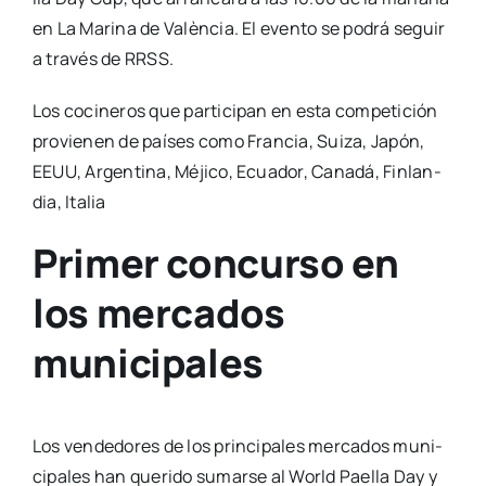
en La Mari­na de Valèn­cia. El even­to se podrá seguir
a tra­vés de RRSS.
Los coci­ne­ros que par­ti­ci­pan en esta com­pe­ti­ción
pro­vie­nen de paí­ses como Fran­cia, Sui­za, Japón,
EEUU, Argen­ti­na, Méji­co, Ecua­dor, Cana­dá, Fin­lan­
dia, Ita­lia
Primer concurso en
los mercados
municipales
Los ven­de­do­res de los prin­ci­pa­les mer­ca­dos muni­
ci­pa­les han que­ri­do sumar­se al World Pae­lla Day y