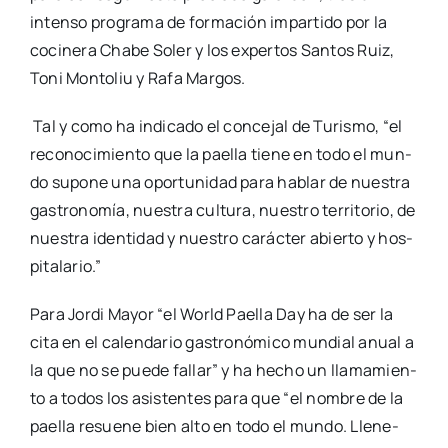
inten­so pro­gra­ma de for­ma­ción impar­ti­do por la
coci­ne­ra Cha­be Soler y los exper­tos San­tos Ruiz,
Toni Mon­to­liu y Rafa Mar­gos.
Tal y como ha indi­ca­do el con­ce­jal de Turis­mo, “el
reco­no­ci­mien­to que la pae­lla tie­ne en todo el mun­
do supo­ne una opor­tu­ni­dad para hablar de nues­tra
gas­tro­no­mía, nues­tra cul­tu­ra, nues­tro terri­to­rio, de
nues­tra iden­ti­dad y nues­tro carác­ter abier­to y hos­
pi­ta­la­rio.”
Para Jor­di Mayor “el World Pae­lla Day ha de ser la
cita en el calen­da­rio gas­tro­nó­mi­co mun­dial anual a
la que no se pue­de fallar” y ha hecho un lla­ma­mien­
to a todos los asis­ten­tes para que “el nom­bre de la
pae­lla resue­ne bien alto en todo el mun­do. Lle­ne­