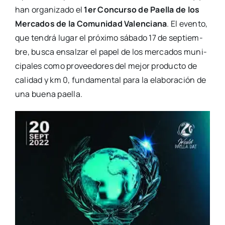
han orga­ni­za­do el
1er Con­cur­so de Pae­lla de los
Mer­ca­dos de la Comu­ni­dad Valen­cia­na
. El even­to,
que ten­drá lugar el pró­xi­mo sába­do 17 de sep­tiem­
bre, bus­ca ensal­zar el papel de los mer­ca­dos muni­
ci­pa­les como pro­vee­do­res del mejor pro­duc­to de
cali­dad y km 0, fun­da­men­tal para la ela­bo­ra­ción de
una bue­na pae­lla.