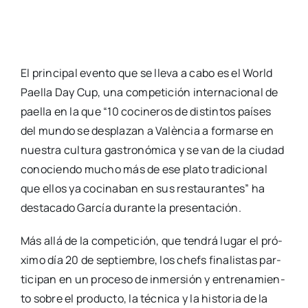
El prin­ci­pal even­to que se lle­va a cabo es el World
Pae­lla Day Cup, una com­pe­ti­ción inter­na­cio­nal de
pae­lla en la que “10 coci­ne­ros de dis­tin­tos paí­ses
del mun­do se des­pla­zan a Valèn­cia a for­mar­se en
nues­tra cul­tu­ra gas­tro­nó­mi­ca y se van de la ciu­dad
cono­cien­do mucho más de ese pla­to tra­di­cio­nal
que ellos ya coci­na­ban en sus res­tau­ran­tes” ha
des­ta­ca­do Gar­cía duran­te la pre­sen­ta­ción.
Más allá de la com­pe­ti­ción, que ten­drá lugar el pró­
xi­mo día 20 de sep­tiem­bre, los chefs fina­lis­tas par­
ti­ci­pan en un pro­ce­so de inmer­sión y entre­na­mien­
to sobre el pro­duc­to, la téc­ni­ca y la his­to­ria de la