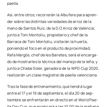
pae­lla.
Así, entre otros, reco­rre­rán la Albu­fe­ra para apren­
der sobre las dis­tin­tas varie­da­des de arroz de la
mano de San­tos Ruiz, de la D.O Arroz de Valèn­cia;
jun­to a Toni Mon­to­liu, pro­pie­ta­rio y chef de la
Barra­ca de Toni Mon­to­liu, visi­ta­rán la huer­ta,
ponien­do el foco en el pro­duc­to de pro­xi­mi­dad;
Rafa Mar­gós, chef de les Bai­re­tes, será el encar­ga­
do de mos­trar­les la téc­ni­ca del mane­jo de la leña, y
jun­to a Cha­be Soler, gana­do­ra de la WPD Cup 2020,
rea­li­za­rán un cla­se magis­tral de pae­lla valen­cia­na.
Tras la fase de entre­na­mien­to, que ten­drá lugar
entre el 17 y el 19 de sep­tiem­bre, el día 20 de sep­
tiem­bre se enfren­ta­rán en direc­to en el World Pae­
lla Day Cup, que arran­ca­rá a las 10.00 de la maña­na