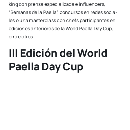
king con pren­sa espe­cia­li­za­da e influen­cers,
“Sema­nas de la Pae­lla”, con­cur­sos en redes socia­
les o una mas­ter­class con chefs par­ti­ci­pan­tes en
edi­cio­nes ante­rio­res de la World Pae­lla Day Cup,
entre otros.
III Edición del World
Paella Day Cup