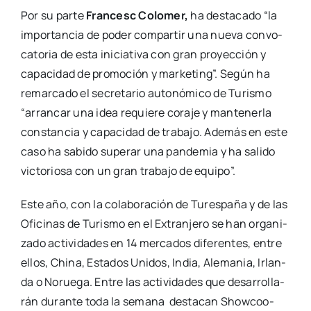
Por su par­te
Fran­cesc Colo­mer,
ha des­ta­ca­do “la
impor­tan­cia de poder com­par­tir una nue­va con­vo­
ca­to­ria de esta ini­cia­ti­va con gran pro­yec­ción y
capa­ci­dad de pro­mo­ción y mar­ke­ting”. Según ha
remar­ca­do el secre­ta­rio auto­nó­mi­co de Turis­mo
“arran­car una idea requie­re cora­je y man­te­ner­la
cons­tan­cia y capa­ci­dad de tra­ba­jo. Ade­más en este
caso ha sabi­do supe­rar una pan­de­mia y ha sali­do
vic­to­rio­sa con un gran tra­ba­jo de equi­po”.
Este año, con la cola­bo­ra­ción de Tures­pa­ña y de las
Ofi­ci­nas de Turis­mo en el Extran­je­ro se han orga­ni­
za­do acti­vi­da­des en 14 mer­ca­dos dife­ren­tes, entre
ellos, Chi­na, Esta­dos Uni­dos, India, Ale­ma­nia, Irlan­
da o Norue­ga. Entre las acti­vi­da­des que desa­rro­lla­
rán duran­te toda la sema­na des­ta­can Show­coo­