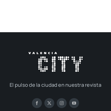
El pul­so de la ciu­dad en nues­tra revis­ta