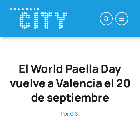
Saltar
al
contenido
El World Paella Day
vuelve a Valencia el 20
de septiembre
Por
G.S.