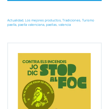
Actua­li­dad
,
Los mejo­res pro­duc­tos
,
Tra­di­cio­nes
,
Turis­mo
pae­lla
,
pae­lla valen­cia­na
,
pae­llas
,
valen­cia