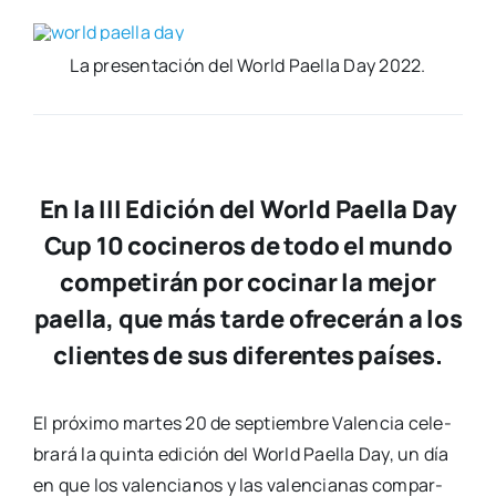
La pre­sen­ta­ción del World Pae­lla Day 2022.
En la III Edición del World Paella Day
Cup 10 cocineros de todo el mundo
competirán por cocinar la mejor
paella, que más tarde ofrecerán a los
clientes de sus diferentes países.
El pró­xi­mo mar­tes 20 de sep­tiem­bre Valen­cia cele­
bra­rá la quin­ta edi­ción del World Pae­lla Day, un día
en que los valen­cia­nos y las valen­cia­nas com­par­