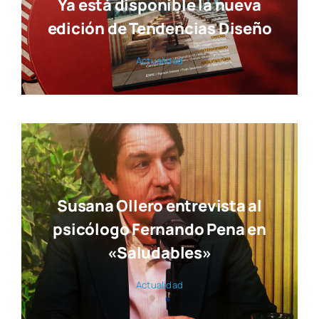
Ya está disponible la nueva
edición de Tendencias Diseño
Actua­li­dad
Susana Ollero entrevista al
psicólogo Fernando Pena en
«Saludables»
Actua­li­dad