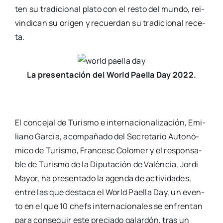
ten su tra­di­cio­nal pla­to con el res­to del mun­do, rei­
vin­di­can su ori­gen y recuer­dan su tra­di­cio­nal rece­
ta.
La pre­sen­ta­ción del World Pae­lla Day 2022.
El con­ce­jal de Turis­mo e inter­na­cio­na­li­za­ción, Emi­
liano Gar­cía, acom­pa­ña­do del Secre­ta­rio Auto­nó­
mi­co de Turis­mo, Fran­cesc Colo­mer y el res­pon­sa­
ble de Turis­mo de la Dipu­tación de Valèn­cia, Jor­di
Mayor, ha pre­sen­ta­do la agen­da de acti­vi­da­des,
entre las que des­ta­ca el World Pae­lla Day, un even­
to en el que 10 chefs inter­na­cio­na­les se enfren­tan
para con­se­guir este pre­cia­do galar­dón, tras un