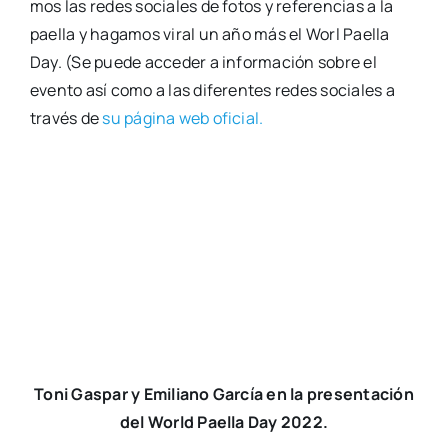
mos las redes socia­les de fotos y refe­ren­cias a la
pae­lla y haga­mos viral un año más el Worl Pae­lla
Day. (Se pue­de acce­der a infor­ma­ción sobre el
even­to así como a las dife­ren­tes redes socia­les a
tra­vés de
su pági­na web ofi­cial.
Toni Gas­par y Emi­liano Gar­cía en la pre­sen­ta­ción
del World Pae­lla Day 2022.