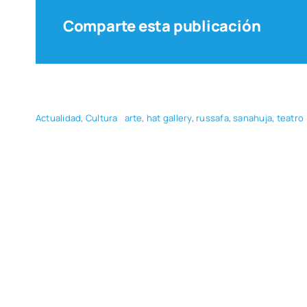
Comparte esta publicación
Actua­li­dad
,
Cul­tu­ra
arte
,
hat gallery
,
rus­sa­fa
,
sanahu­ja
,
tea­tro