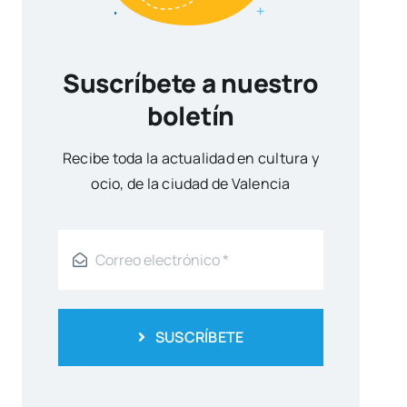
Suscríbete a nuestro
boletín
Reci­be toda la actua­li­dad en cul­tu­ra y
ocio, de la ciu­dad de Valen­cia
SUSCRÍBETE