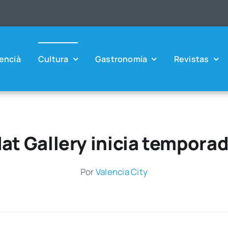
en­cià
Cul­tu­ra
Gas­tro­no­mía
Revis­tas
at Gallery inicia tempora
Por
Valen­cia City