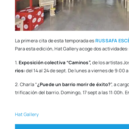
La pri­me­ra cita de esta tem­po­ra­da es
RUSSAFA ESC
Para esta edi­ción, Hat Gallery aco­ge dos acti­vi­da­des:
1.
Expo­si­ción colec­ti­va “Cami­nos”,
de los artis­tas J
rios:
del 14 al 24 de sept. De lunes a vier­nes de 9:00 
2. Char­la “
¿Pue­de un barrio morir de éxi­to?
”, a car­
tri­fi­ca­ción del barrio. Domin­go, 17 sept a las 11:00h. E
Hat Gallery