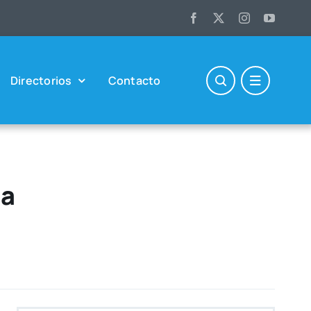
Direc­to­rios
Con­tac­to
da