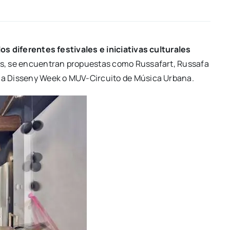
los dife­ren­tes fes­ti­va­les e ini­cia­ti­vas cul­tu­ra­les
as, se encuen­tran pro­pues­tas como Rus­sa­fart, Rus­sa­fa
cia Dis­seny Week o MUV-Cir­­cui­­to de Músi­ca Urba­na.