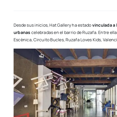
Des­de sus ini­cios, Hat Gallery ha esta­do
vin­cu­la­da a 
urba­nas
cele­bra­das en el barrio de Ruza­fa. Entre ell
Escè­ni­ca, Cir­cui­to Bucles, Ruza­fa Loves Kids, Valen­