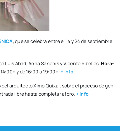
ÈNICA
, que se cele­bra entre el 14 y 24 de sep­tiem­bre.
osé Luis Abad, Anna San­chis y Vicen­te Ribe­lles.
Hora­
a 14:00h y de 16:00 a 19:00h.
+ info
go del arqui­tec­to Ximo Qui­xal, sobre el pro­ce­so de gen­
ntra­da libre has­ta com­ple­tar afo­ro.
+ info