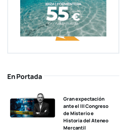
En Portada
Gran expectación
ante el III Congreso
de Misterio e
Historia del Ateneo
Mercantil