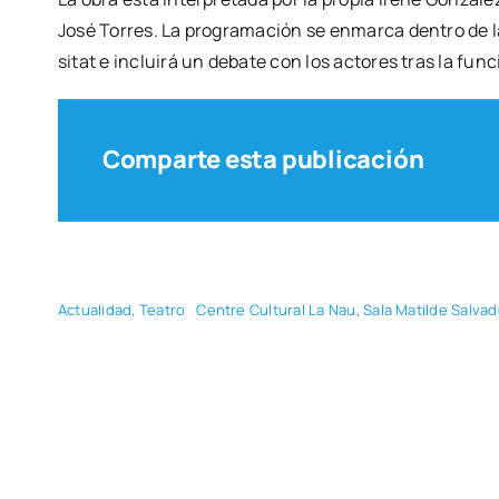
José Torres. La pro­gra­ma­ción se enmar­ca den­tro de la
si­tat e inclui­rá un deba­te con los acto­res tras la fun­
Comparte esta publicación
Actua­li­dad
,
Tea­tro
Cen­tre Cul­tu­ral La Nau
,
Sala Matil­de Sal­va­d