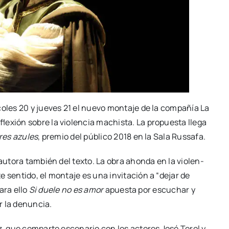
co­les 20 y jue­ves 21 el nue­vo mon­ta­je de la com­pa­ñía La
fle­xión sobre la vio­len­cia machis­ta. La pro­pues­ta lle­ga
­res azu­les
, pre­mio del públi­co 2018 en la Sala Rus­sa­fa.
, auto­ra tam­bién del tex­to. La obra ahon­da en la vio­len­
 sen­ti­do, el mon­ta­je es una invi­ta­ción a “dejar de
Para ello
Si due­le no es amor
apues­ta por escu­char y
r la denun­cia.
ez, que com­par­te esce­na­rio con los acto­res José Terol y