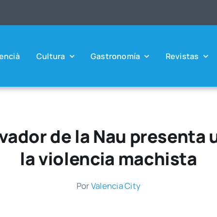
en­cià
Cul­tu­ra
Gas­tro­no­mía
Revis­tas
lvador de la Nau presenta 
la violencia machista
Por
Valen­cia City