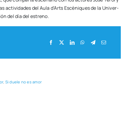
s acti­vi­da­des del Aula d’Arts Escè­ni­ques de la Uni­ver­
ción del día del estreno.
or
,
Si due­le no es amor