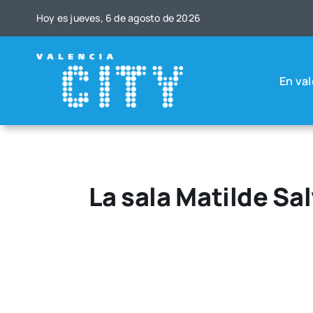
Saltar
Hoy es jue­ves, 6 de agos­to de 2026
al
contenido
En val
La sala Matilde Sa