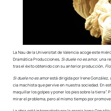
La Nau de la Uni­ver­si­tat de Valen­cia aco­ge este miér­
Dra­má­ti­ca Pro­duc­cio­nes,
Si due­le no es amor
, una re
tras el éxi­to obte­ni­do con su ante­rior pro­duc­ción,
Flo
Si due­le no es amor
está diri­gi­da por Ire­ne Gon­zá­lez
cia machis­ta que per­vi­ve en nues­tra socie­dad. En este
maqui­llar los gol­pes y poner los pies sobre la tie­rra”. 
mirar el pro­ble­ma, pero al mis­mo tiem­po por pro­mo­ve
La obra está inter­pre­ta­da por la pro­pia Ire­ne Gon­zá­l