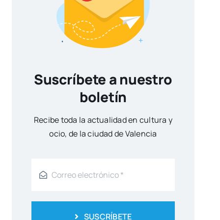
Suscríbete a nuestro
boletín
Reci­be toda la actua­li­dad en cul­tu­ra y
ocio, de la ciu­dad de Valen­cia
SUSCRÍBETE