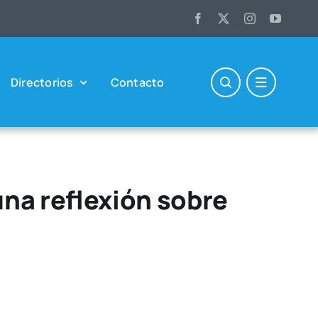
Direc­to­rios
Con­tac­to
una reflexión sobre