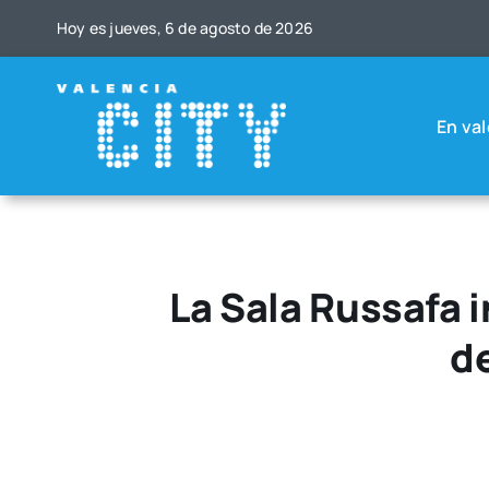
Saltar
Hoy es jue­ves, 6 de agos­to de 2026
al
contenido
En val
La Sala Russafa 
de