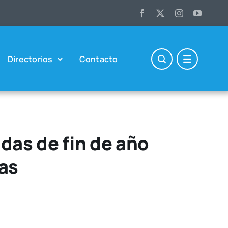
Direc­to­rios
Con­tac­to
das de fin de año
las