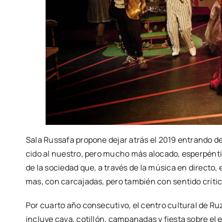
Sala Rus­sa­fa pro­po­ne dejar atrás el 2019 entran­do d
ci­do al nues­tro, pero mucho más alo­ca­do, esper­pén­ti­co
de la socie­dad que, a tra­vés de la músi­ca en direc­to, 
mas, con car­ca­ja­das, pero tam­bién con sen­ti­do crí­ti­
Por cuar­to año con­se­cu­ti­vo, el cen­tro cul­tu­ral de R
inclu­ye cava, coti­llón, cam­pa­na­das y fies­ta sobre el 