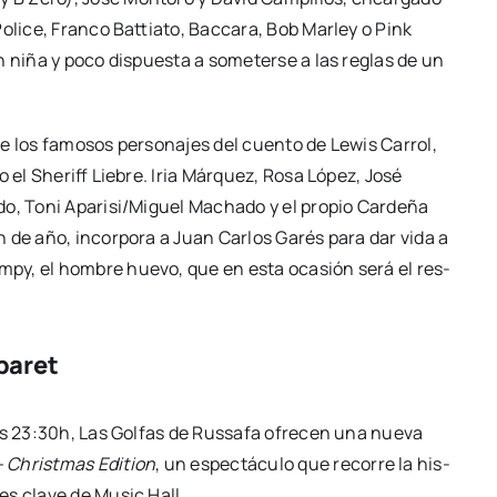
li­ce, Fran­co Bat­tia­to, Bac­ca­ra, Bob Mar­ley o Pink
n niña y poco dis­pues­ta a some­ter­se a las reglas de un
de los famo­sos per­so­na­jes del cuen­to de Lewis Carrol,
o el She­riff Lie­bre. Iria Már­quez, Rosa López, José
o, Toni Aparisi/Miguel Macha­do y el pro­pio Car­de­ña
in de año, incor­po­ra a Juan Car­los Garés para dar vida a
mpy, el hom­bre hue­vo, que en esta oca­sión será el res­
abaret
s 23:30h, Las Gol­fas de Rus­sa­fa ofre­cen una nue­va
– Christ­mas Edi­tion
, un espec­tácu­lo que reco­rre la his­
jes cla­ve de Music Hall.