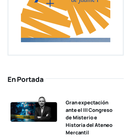
En Portada
Gran expectación
ante el III Congreso
de Misterio e
Historia del Ateneo
Mercantil