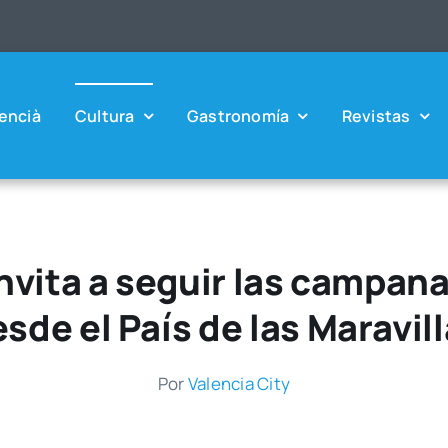
en­cià
Cul­tu­ra
Gas­tro­no­mía
Revis­tas
invita a seguir las campana
sde el País de las Maravil
Por
Valen­cia City