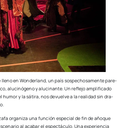
e lleno en Won­der­land, un país sos­pe­cho­sa­men­te pare­
, alu­ci­nó­geno y alu­ci­nan­te. Un refle­jo ampli­fi­ca­do
el humor y la sáti­ra, nos devuel­ve a la reali­dad sin dra­
co.
uza­fa orga­ni­za una fun­ción espe­cial de fin de año­que
esce­na­rio al aca­bar el espec­tácu­lo. Una expe­rien­cia