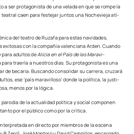
o a ser pro­ta­go­nis­ta de una vela­da en que se rom­pe la
tea­tral caen para fes­te­jar jun­tos una Noche­vie­ja atí­
é­ni­ca del tea­tro de Ruza­fa para estas navi­da­des,
 exi­to­sas con la com­pa­ñía valen­cia­na Arden. Cuan­do
 y para adul­tos de
Ali­cia en el País de las Mara­vi­
 para traer­la a nues­tros días. Su pro­ta­go­nis­ta es una
ar de beca­ria. Bus­can­do con­so­li­dar su carre­ra, cru­za­rá
­tos, ese ‘país mara­vi­llo­so’ don­de la polí­ti­ca, la jus­ti­
cosa, menos por la lógi­ca.
 paro­dia de la actua­li­dad polí­ti­ca y social com­po­nen
 tan­to por el públi­co como por la crí­ti­ca.
inter­pre­ta­da en direc­to por miem­bros de la esce­na
 B Zero), José Mon­to­ro y David Cam­pi­llos, encar­ga­do