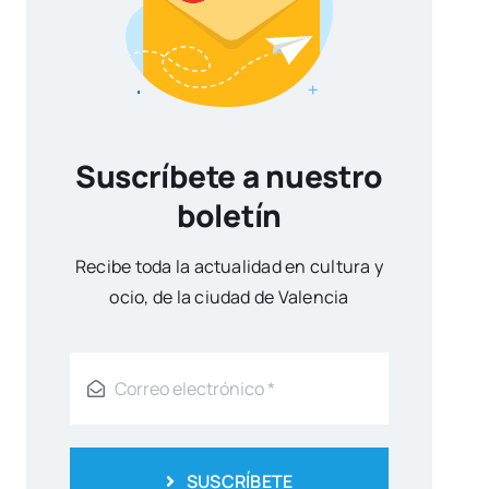
Suscríbete a nuestro
boletín
Reci­be toda la actua­li­dad en cul­tu­ra y
ocio, de la ciu­dad de Valen­cia
SUSCRÍBETE