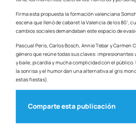
Fir­ma esta pro­pues­ta la for­ma­ción valen­cia­na Soms
esce­na que lle­nó de caba­ret la Valen­cia de los 80’, cua
cam­bios socia­les deman­da­ban este espa­cio de eva­si
Pas­cual Peris, Car­los Bosch, Annie Tebar y Car­men C
géne­ro que reúne todas sus cla­ves: impre­sio­nan­tes ves
y bai­le, picar­día y mucha com­pli­ci­dad con el públi­co
la son­ri­sa y el humor dan una alter­na­ti­va al gris mon
estas fies­tas).
Comparte esta publicación