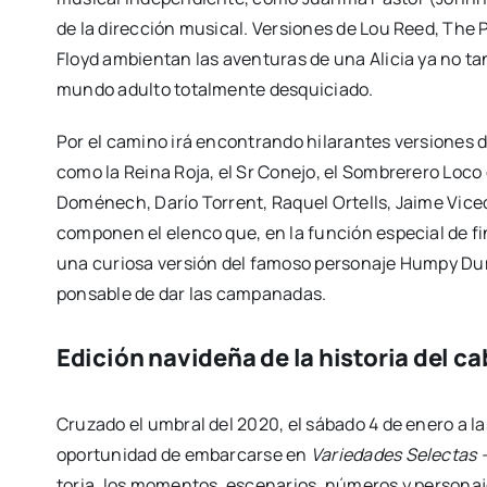
de la direc­ción musi­cal. Ver­sio­nes de Lou Reed, The Po
Floyd ambien­tan las aven­tu­ras de una Ali­cia ya no ta
mun­do adul­to total­men­te des­qui­cia­do.
Por el camino irá encon­tran­do hila­ran­tes ver­sio­nes 
como la Rei­na Roja, el Sr Cone­jo, el Som­bre­re­ro Loco 
Domé­nech, Darío Torrent, Raquel Ortells, Jai­me Vice­d
com­po­nen el elen­co que, en la fun­ción espe­cial de f
una curio­sa ver­sión del famo­so per­so­na­je Humpy Du
pon­sa­ble de dar las cam­pa­na­das.
Edici
ón navideña de la historia del c
Cru­za­do el umbral del 2020, el sába­do 4 de enero a la
opor­tu­ni­dad de embar­car­se en
Varie­da­des Selec­tas 
to­ria, los momen­tos, esce­na­rios, núme­ros y per­so­na­