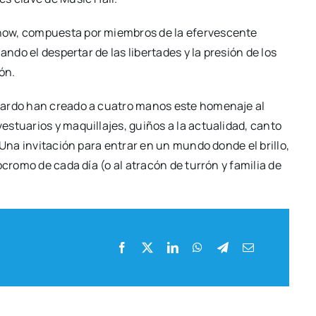
how, com­pues­ta por miem­bros de la efer­ves­cen­te
n­do el des­per­tar de las liber­ta­des y la pre­sión de los
ón.
ar­do han crea­do a cua­tro manos este home­na­je al
­tua­rios y maqui­lla­jes, gui­ños a la actua­li­dad, can­to
. Una invi­ta­ción para entrar en un mun­do don­de el bri­llo,
o­cro­mo de cada día (o al atra­cón de turrón y fami­lia de