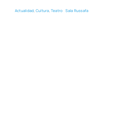
Actua­li­dad
,
Cul­tu­ra
,
Tea­tro
Sala Rus­sa­fa