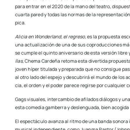
para entrar en el 2020 de la mano del tea­tro, dis­pues­t
cuar­ta pared y todas las nor­mas de la repre­sen­ta­ción 
pi­ca.
Ali­cia en Won­der­land, el regre­so
, es la pro­pues­ta esc
una actua­li­za­ción de una de sus copro­duc­cio­nes más
se cum­ple el quin­to ani­ver­sa­rio de esta ver­sión libre
llas
, Che­ma Car­de­ña reto­ma esta diver­ti­da pro­pues­ta
joven híper titu­la­da y pre­pa­ra­da que no con­si­gue pas
al otro lado del espe­jo y des­cu­bri­rá el mun­do de los adul
cia, el orden y el poder pare­ce regir­se por cual­quier 
Gags visua­les, inter­cam­bio de afi­la­dos diá­lo­gos y una
esta come­dia gam­be­rra y des­len­gua­da, bien aco­gi­da
El espec­tácu­lo avan­za al rit­mo de una ban­da sono­ra 
musi­cal inde­pen­dien­te, como Juan­ma Pas­tor (Johnny