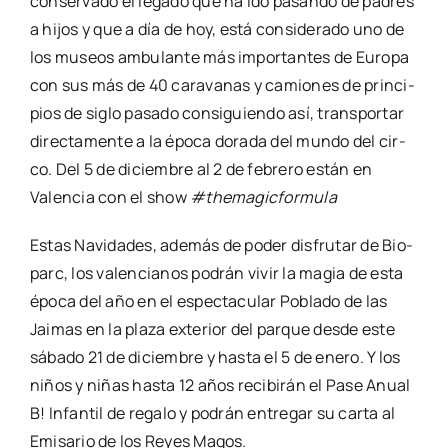
con­ser­va­do el lega­do que ha ido pasan­do de padres
a hijos y que a día de hoy, está con­si­de­ra­do uno de
los museos ambu­lan­te más impor­tan­tes de Euro­pa
con sus más de 40 cara­va­nas y camio­nes de prin­ci­
pios de siglo pasa­do con­si­guien­do así, trans­por­tar
direc­ta­men­te a la épo­ca dora­da del mun­do del cir­
co. Del 5 de diciem­bre al 2 de febre­ro están en
Valen­cia con el show
#the­ma­gic­for­mu­la
Estas Navi­da­des, ade­más de poder dis­fru­tar de Bio­
parc, los valen­cia­nos podrán vivir la magia de esta
épo­ca del año en el espec­ta­cu­lar Pobla­do de las
Jai­mas en la pla­za exte­rior del par­que des­de este
sába­do 21 de diciem­bre y has­ta el 5 de enero. Y los
niños y niñas has­ta 12 años reci­bi­rán el Pase Anual
B! Infan­til de rega­lo y podrán entre­gar su car­ta al
Emi­sa­rio de los Reyes Magos.