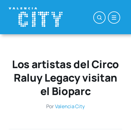
Saltar
al
contenido
Los artistas del Circo
Raluy Legacy visitan
el Bioparc
Por
Valen­cia City