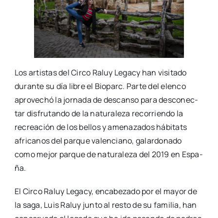
Los artis­tas del Cir­co Raluy Legacy han visi­ta­do
duran­te su día libre el Bio­parc. Par­te del elen­co
apro­ve­chó la jor­na­da de des­can­so para des­co­nec­
tar dis­fru­tan­do de la natu­ra­le­za reco­rrien­do la
recrea­ción de los bellos y ame­na­za­dos hábi­tats
afri­ca­nos del par­que valen­ciano, galar­do­na­do
como mejor par­que de natu­ra­le­za del 2019 en Espa­
ña.
El Cir­co Raluy Legacy, enca­be­za­do por el mayor de
la saga, Luis Raluy jun­to al res­to de su fami­lia, han