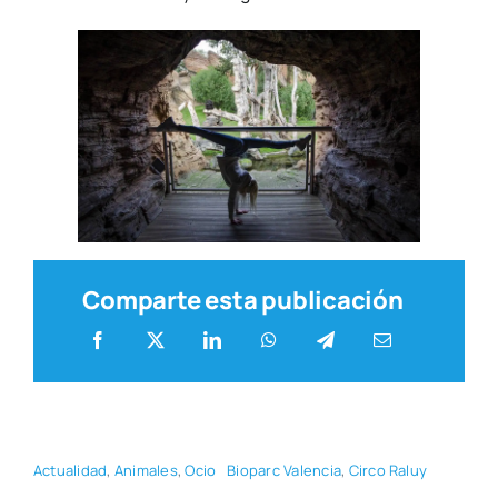
Comparte esta publicación
Actua­li­dad
,
Ani­ma­les
,
Ocio
Bio­parc Valen­cia
,
Cir­co Raluy