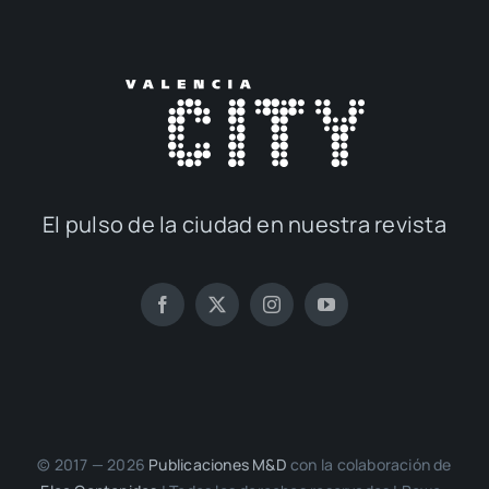
El pul­so de la ciu­dad en nues­tra revis­ta
© 2017 — 2026
Publi­ca­cio­nes M&D
con la cola­bo­ra­ción de