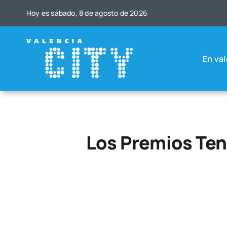
Saltar
Hoy es sába­do, 8 de agos­to de 2026
al
contenido
En val
Los Premios Ten