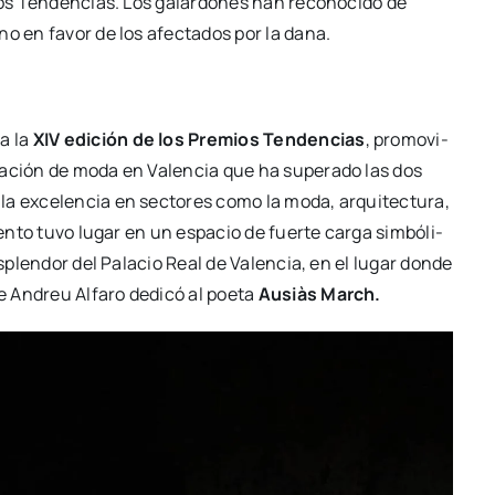
ios Ten­den­cias. Los galar­do­nes han reco­no­ci­do de
iano en favor de los afec­ta­dos por la dana.
ia la
XIV edi­ción de los Pre­mios Ten­den­cias
, pro­mo­vi­
­ca­ción de moda en Valen­cia que ha supe­ra­do las dos
 la exce­len­cia en sec­to­res como la moda, arqui­tec­tu­ra,
ven­to tuvo lugar en un espa­cio de fuer­te car­ga sim­bó­li­
esplen­dor del Pala­cio Real de Valen­cia, en el lugar don­de
ue Andreu Alfa­ro dedi­có al poe­ta
Ausiàs March.