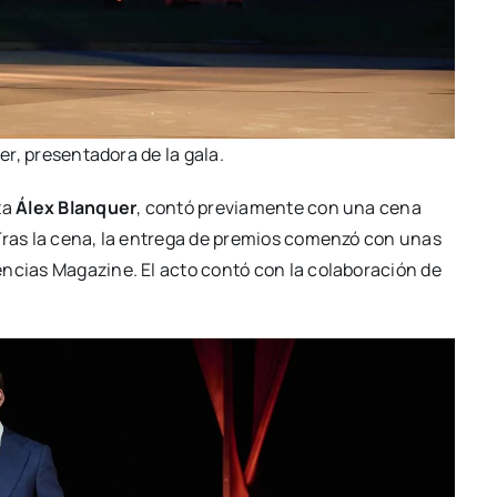
er, pre­sen­ta­do­ra de la gala.
­ta
Álex Blan­quer
, con­tó pre­via­men­te con una cena
Tras la cena, la entre­ga de pre­mios comen­zó con unas
den­cias Maga­zi­ne. El acto con­tó con la cola­bo­ra­ción de