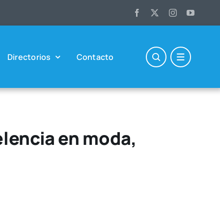
Direc­to­rios
Con­tac­to
elencia en moda,
a