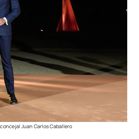
n­ce­jal Juan Car­los Caba­lle­ro