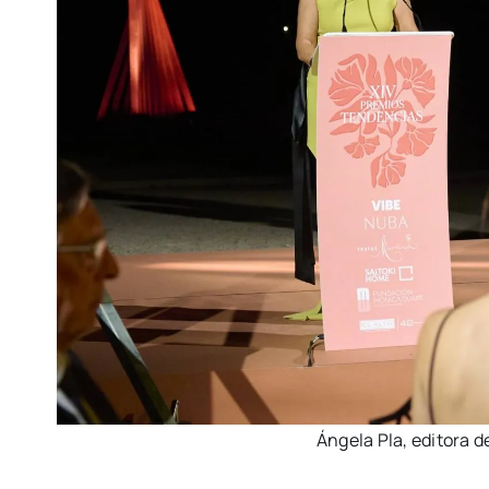
Ánge­la Pla, edi­to­ra 