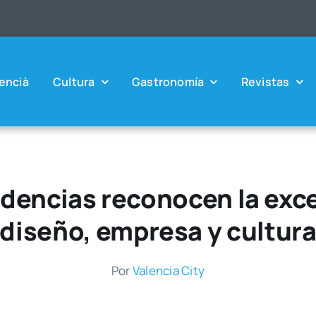
en­cià
Cul­tu­ra
Gas­tro­no­mía
Revis­tas
dencias reconocen la exc
diseño, empresa y cultur
Por
Valen­cia City