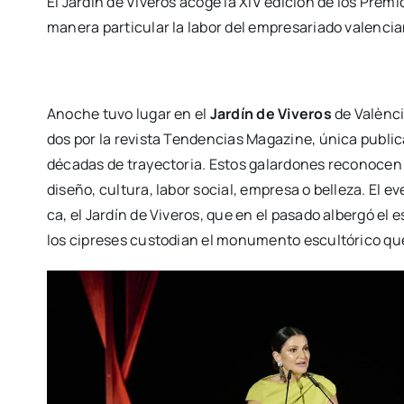
El Jar­dín de Vive­ros aco­ge la XIV edi­ción de los Pre­m
mane­ra par­ti­cu­lar la labor del empre­sa­ria­do valen­c
Ano­che tuvo lugar en el
Jar­dín de Vive­ros
de Valèn­c
dos por la revis­ta Ten­den­cias Maga­zi­ne, úni­ca publi
déca­das de tra­yec­to­ria. Estos galar­do­nes reco­no­cen
dise­ño, cul­tu­ra, labor social, empre­sa o belle­za. El e
ca, el Jar­dín de Vive­ros, que en el pasa­do alber­gó el 
los cipre­ses cus­to­dian el monu­men­to escul­tó­ri­co q