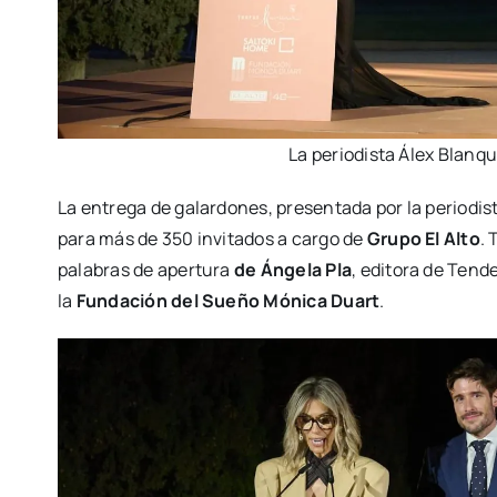
La perio­dis­ta Álex Blan­qu
La entre­ga de galar­do­nes, pre­sen­ta­da por la perio­dis
para más de 350 invi­ta­dos a car­go de
Gru­po El Alto
. 
pala­bras de aper­tu­ra
de Ánge­la Pla
, edi­to­ra de Ten­
la
Fun­da­ción del Sue­ño Móni­ca Duart
.