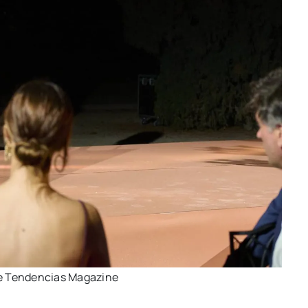
de Ten­den­cias Maga­zi­ne