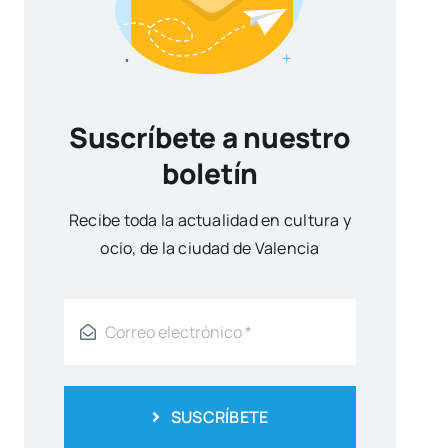
Suscríbete a nuestro
boletín
Reci­be toda la actua­li­dad en cul­tu­ra y
ocio, de la ciu­dad de Valen­cia
SUSCRÍBETE