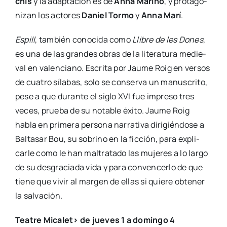
chis
y la adap­ta­ción es de
Anna Marino
, y pro­ta­go­
ni­zan los acto­res
Daniel Tor­mo
y
Anna Marí
.
Espill
, tam­bién cono­ci­da como
Lli­bre de les Dones
,
es una de las gran­des obras de la lite­ra­tu­ra medie­
val en valen­ciano. Escri­ta por Jau­me Roig en ver­sos
de cua­tro síla­bas, solo se con­ser­va un manus­cri­to,
pese a que duran­te el siglo XVI fue impre­so tres
veces, prue­ba de su nota­ble éxi­to. Jau­me Roig
habla en pri­me­ra per­so­na narra­ti­va diri­gién­do­se a
Bal­ta­sar Bou, su sobrino en la fic­ción, para expli­
car­le como le han mal­tra­ta­do las muje­res a lo lar­go
de su des­gra­cia­da vida y para con­ven­cer­lo de que
tie­ne que vivir al mar­gen de ellas si quie­re obte­ner
la sal­va­ción.
Tea­tre Mica­let> de jue­ves 1 a domin­go 4