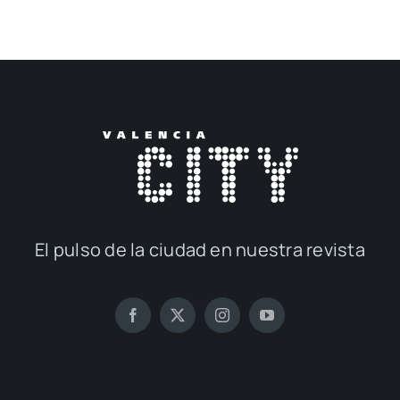
El pul­so de la ciu­dad en nues­tra revis­ta