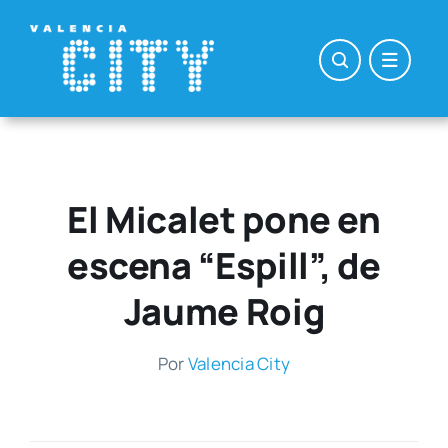
Saltar
al
contenido
El Micalet pone en
escena “Espill”, de
Jaume Roig
Por
Valen­cia City