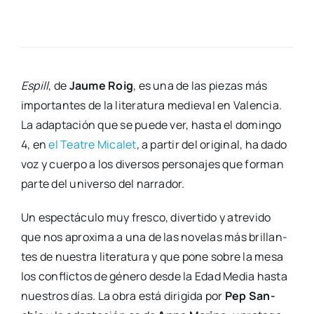
Espill
, de
Jau­me Roig
, es una de las pie­zas más
impor­tan­tes de la lite­ra­tu­ra medie­val en Valen­cia.
La adap­ta­ción que se pue­de ver, has­ta el domin­go
4, en
el Tea­tre Mica­let
, a par­tir del ori­gi­nal, ha dado
voz y cuer­po a los diver­sos per­so­na­jes que for­man
par­te del uni­ver­so del narra­dor.
Un espec­tácu­lo muy fres­co, diver­ti­do y atre­vi­do
que nos apro­xi­ma a una de las nove­las más bri­llan­
tes de nues­tra lite­ra­tu­ra y que pone sobre la mesa
los con­flic­tos de géne­ro des­de la Edad Media has­ta
nues­tros días. La obra está diri­gi­da por
Pep San­