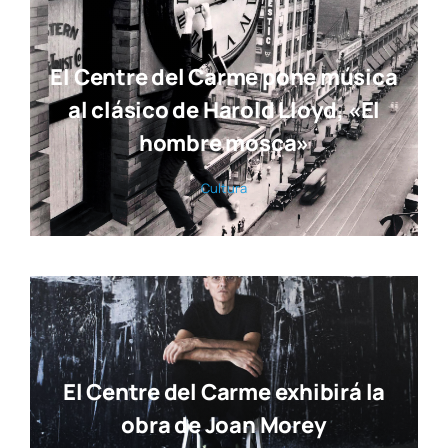
El Centre del Carme pone música
al clásico de Harold Lloyd, «El
hombre mosca»
Cul­tu­ra
El Centre del Carme exhibirá la
obra de Joan Morey