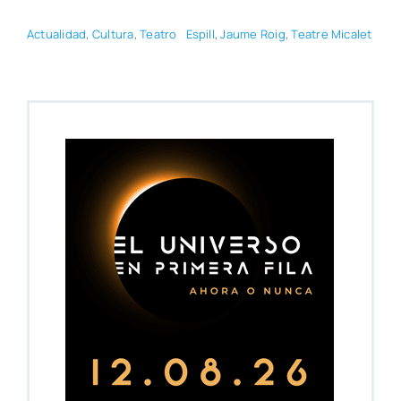
Actua­li­dad
,
Cul­tu­ra
,
Tea­tro
Espill
,
Jau­me Roig
,
Tea­tre Mica­let