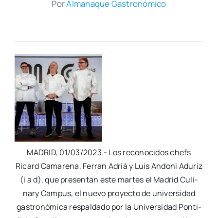
Por
Alma­na­que Gas­tro­nó­mi­co
MADRID, 01/03/2023.- Los reco­no­ci­dos chefs
Ricard Cama­re­na, Ferran Adrià y Luis Ando­ni Adu­riz
(i a d), que pre­sen­tan este mar­tes el Madrid Culi­
nary Cam­pus, el nue­vo pro­yec­to de uni­ver­si­dad
gas­tro­nó­mi­ca res­pal­da­do por la Uni­ver­si­dad Pon­ti­