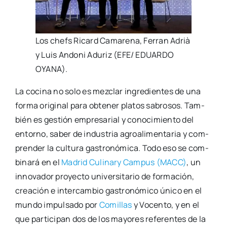
Los chefs Ricard Cama­re­na, Ferran Adrià
y Luis Ando­ni Adu­riz (EFE/ EDUARDO
OYANA).
La coci­na no solo es mez­clar ingre­dien­tes de una
for­ma ori­gi­nal para obte­ner pla­tos sabro­sos. Tam­
bién es ges­tión empre­sa­rial y cono­ci­mien­to del
entorno, saber de indus­tria agro­ali­men­ta­ria y com­
pren­der la cul­tu­ra gas­tro­nó­mi­ca. Todo eso se com­
bi­na­rá en el
Madrid Culi­nary Cam­pus (MACC)
, un
inno­va­dor pro­yec­to uni­ver­si­ta­rio de for­ma­ción,
crea­ción e inter­cam­bio gas­tro­nó­mi­co úni­co en el
mun­do impul­sa­do por
Comi­llas
y Vocen­to, y en el
que par­ti­ci­pan dos de los mayo­res refe­ren­tes de la