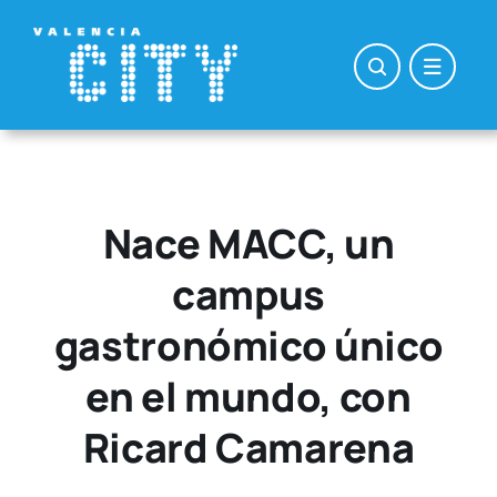
Saltar
al
contenido
Nace MACC, un
campus
gastronómico único
en el mundo, con
Ricard Camarena