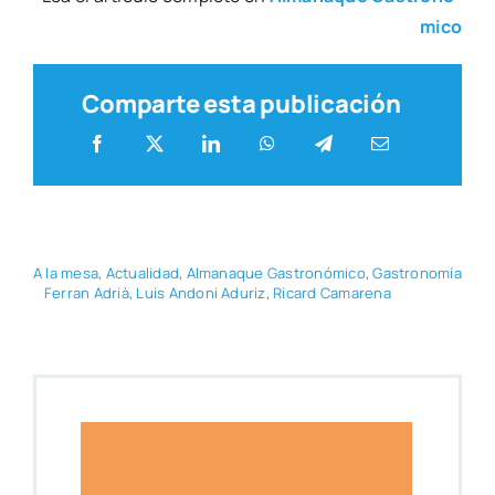
mi­co
Comparte esta publicación
A la mesa
,
Actua­li­dad
,
Alma­na­que Gas­tro­nó­mi­co
,
Gas­tro­no­mía
Ferran Adrià
,
Luis Ando­ni Adu­riz
,
Ricard Cama­re­na