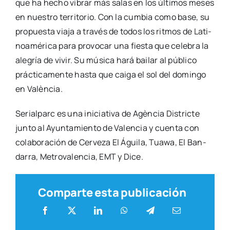
que ha hecho vibrar más salas en los últi­mos meses
en nues­tro terri­to­rio. Con la cum­bia como base, su
pro­pues­ta via­ja a tra­vés de todos los rit­mos de Lati­
noa­mé­ri­ca para pro­vo­car una fies­ta que cele­bra la
ale­gría de vivir. Su músi­ca hará bai­lar al públi­co
prác­ti­ca­men­te has­ta que cai­ga el sol del domin­go
en Valèn­cia.
Serial­parc es una ini­cia­ti­va de Agèn­cia Dis­tric­te
jun­to al Ayun­ta­mien­to de Valen­cia y cuen­ta con
cola­bo­ra­ción de Cer­ve­za El Águi­la, Tua­wa, El Ban­
da­rra, Metro­va­len­cia, EMT y Dice.
Comparte esta publicación