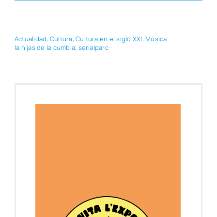
Actua­li­dad
,
Cul­tu­ra
,
Cul­tu­ra en el siglo XXI
,
Músi­ca
la hijas de la cum­bia
,
serial­parc