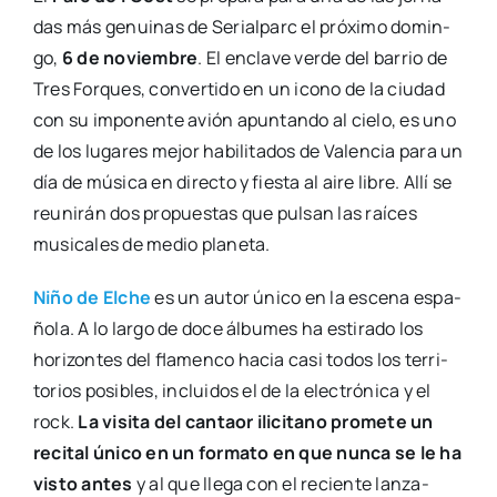
das más genui­nas de Serial­parc el pró­xi­mo domin­
go,
6 de noviem­bre
. El encla­ve ver­de del barrio de
Tres For­ques, con­ver­ti­do en un icono de la ciu­dad
con su impo­nen­te avión apun­tan­do al cie­lo, es uno
de los luga­res mejor habi­li­ta­dos de Valen­cia para un
día de músi­ca en direc­to y fies­ta al aire libre. Allí se
reu­ni­rán dos pro­pues­tas que pul­san las raí­ces
musi­ca­les de medio pla­ne­ta.
Niño de Elche
es un autor úni­co en la esce­na espa­
ño­la. A lo lar­go de doce álbu­mes ha esti­ra­do los
hori­zon­tes del fla­men­co hacia casi todos los terri­
to­rios posi­bles, inclui­dos el de la elec­tró­ni­ca y el
rock.
La visi­ta del can­taor ili­ci­tano pro­me­te un
reci­tal úni­co en un for­ma­to en que nun­ca se le ha
vis­to antes
y al que lle­ga con el recien­te lan­za­