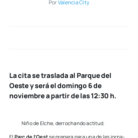
Por
Valen­cia City
La cita se traslada al Parque del
Oeste y será el domingo 6 de
noviembre a partir de las 12:30 h.
Niño de Elche, derro­chan­do acti­tud.
El
Parc de l’Oest
se pre­pa­ra para una de las jor­na­