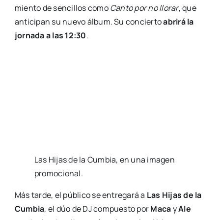
mien­to de sen­ci­llos como
Can­to por no llo­rar
, que
anti­ci­pan su nue­vo álbum. Su con­cier­to
abri­rá la
jor­na­da a las 12:30
.
Las Hijas de la Cum­bia, en una ima­gen
pro­mo­cio­nal.
Más tar­de, el públi­co se entre­ga­rá a
Las Hijas de la
Cum­bia
, el dúo de DJ com­pues­to por
Maca
y
Ale