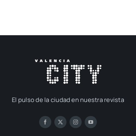
El pul­so de la ciu­dad en nues­tra revis­ta