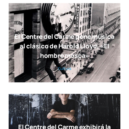
El Centre del Carme pone música
al clásico de Harold Lloyd, «El
hombre mosca»
Cul­tu­ra
El Centre del Carme exhibirá la