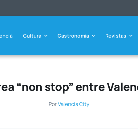
en­cià
Cul­tu­ra
Gas­tro­no­mía
Revis­tas
rea “non stop” entre Valen
Por
Valen­cia City