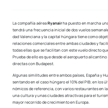
La com­pa­ñía aérea
Rya­nair
ha pues­to en mar­cha una 
ten­drá una fre­cuen­cia ini­cial de dos vue­los sema­na­
dad Valen­cia­na y la capi­tal hún­ga­ra tie­ne como obje­t
rela­cio­nes comer­cia­les entre ambas ciu­da­des y faci­li­
todas ellas que se faci­li­tan con este vue­lo direc­to q
Prue­ba de ello es que des­de el aero­puer­to ali­can­tino
direc­tas con Buda­pest.
Algu­nas simi­li­tu­des entre ambos paí­ses, Espa­ña y Hu
sen­tan­do en el caso hún­ga­ro el 10% del PIB; en los últ
nó­mi­cos de refe­ren­cia, con varios res­tau­ran­tes en 
una cul­tu­ra y unas ciu­da­des atrac­ti­vas para el turis
mayor reco­rri­do de cre­ci­mien­to en Euro­pa.