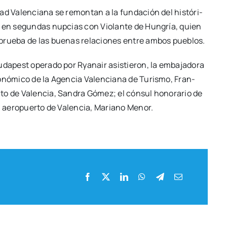
dad Valen­cia­na se remon­tan a la fun­da­ción del his­tó­ri­
o en segun­das nup­cias con Vio­lan­te de Hun­gría, quien
, prue­ba de las bue­nas rela­cio­nes entre ambos pue­blos.
uda­­pest ope­ra­do por Rya­nair asis­tie­ron, la emba­ja­do­ra
o­nó­mi­co de la Agen­cia Valen­cia­na de Turis­mo, Fran­
­to de Valen­cia, San­dra Gómez; el cón­sul hono­ra­rio de
el aero­puer­to de Valen­cia, Mariano Menor.