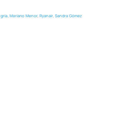
­gría
,
Mariano Menor
,
Rya­nair
,
San­dra Gómez