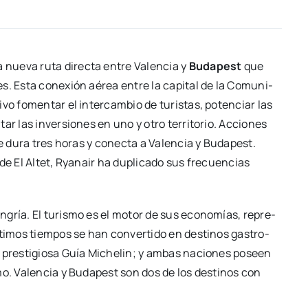
nue­va ruta direc­ta entre Valen­cia y
Buda­pest
que
les. Esta cone­xión aérea entre la capi­tal de la Comu­ni­
i­vo fomen­tar el inter­cam­bio de turis­tas, poten­ciar las
tar las inver­sio­nes en uno y otro terri­to­rio. Accio­nes
ue dura tres horas y conec­ta a Valen­cia y Buda­pest.
 de El Altet, Rya­nair ha dupli­ca­do sus fre­cuen­cias
n­gría. El turis­mo es el motor de sus eco­no­mías, repre­
i­mos tiem­pos se han con­ver­ti­do en des­ti­nos gas­tro­
la pres­ti­gio­sa Guía Miche­lin; y ambas nacio­nes poseen
­mo. Valen­cia y Buda­pest son dos de los des­ti­nos con