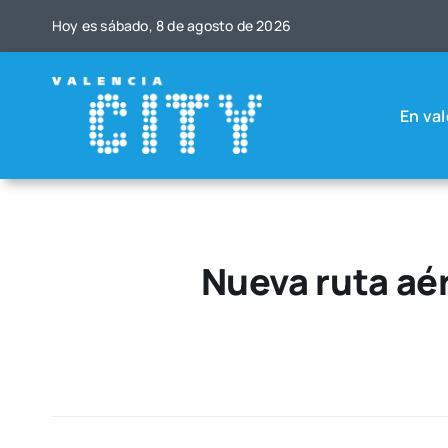
Saltar
Hoy es sába­do, 8 de agos­to de 2026
al
contenido
En val
Nueva ruta aé