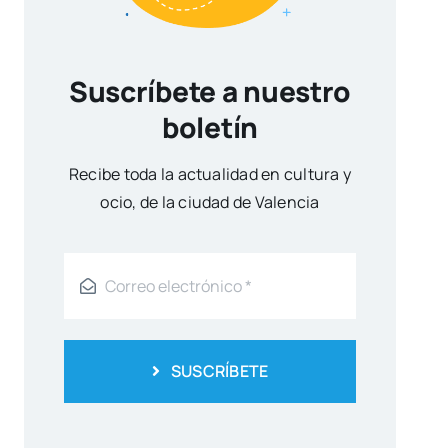
Suscríbete a nuestro
boletín
Reci­be toda la actua­li­dad en cul­tu­ra y
ocio, de la ciu­dad de Valen­cia
SUSCRÍBETE