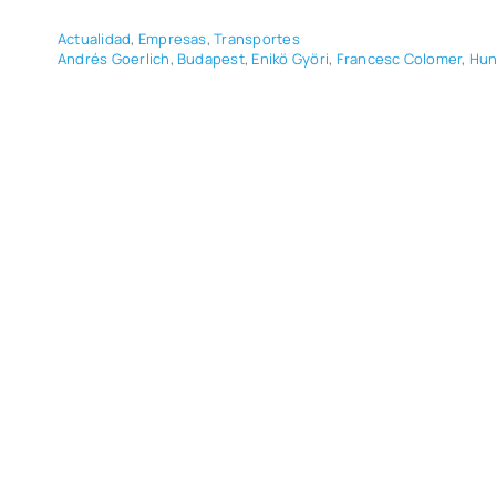
Actua­li­dad
,
Empre­sas
,
Trans­por­tes
Andrés Goer­lich
,
Buda­pest
,
Enikö Gyö­ri
,
Fran­cesc Colo­mer
,
Hun