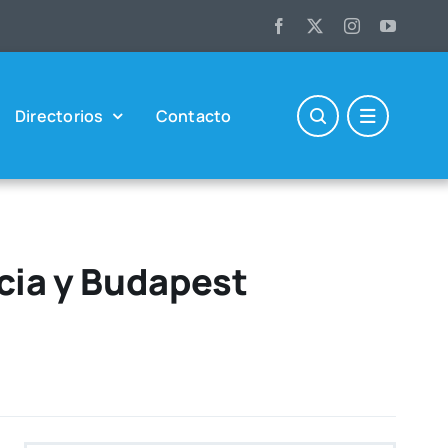
Direc­to­rios
Con­tac­to
cia y Budapest