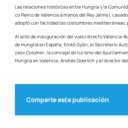
Las rela­cio­nes his­tó­ri­cas entre Hun­gría y la Comu­ni­
co Rei­no de Valen­cia a manos del Rey Jai­me I, casa­d
adop­tó con faci­li­dad las cos­tum­bres medi­te­rrá­neas
Al acto de inau­gu­ra­ción del vue­lo direc­to Vale­n­­cia-B
de Hun­gría en Espa­ña, Enikö Gyö­ri; el Secre­ta­rio Aut
cesc Colo­mer; la con­ce­jal de turis­mo del Ayun­ta­mien
Hun­gría en Valen­cia, Andrés Goer­lich y el direc­tor d
Comparte esta publicación