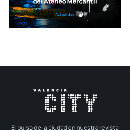
del Ateneo Mercantil
Actua­li­dad
El pul­so de la ciu­dad en nues­tra revis­ta