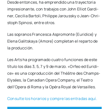
Des­de enton­ces, ha empren­di­do una tra­yec­to­ria
impre­sio­nan­te, con tra­ba­jos con John Elliot Gar­di­
ner, Ceci­lia Bar­to­li, Phi­lip­pe Jaroussky o Jean-Chri­
s­­toph Spi­no­si, entre otros.
Las sopra­nos Fran­ces­ca Aspro­mon­te (Euri­di­ce) y
Ele­na Galits­ka­ya (Amo­re) com­ple­tan el repar­to de
la pro­duc­ción.
Les Arts ha pro­gra­ma­do cua­tro fun­cio­nes de este
títu­lo los días 3, 5, 7 y 9 de mar­zo. «Orfeo ed Euri­di­
ce» es una copro­duc­ción del Théâ­tre des Champs-
Ely­­sées, la Cana­dian Ope­ra Com­pany, el Tea­tro
dell’Opera di Roma y la Opé­ra Royal de Ver­sai­lles.
Con­sul­te los hora­rios y com­pre las entra­das aquí.