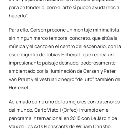
para enten­der­lo, pero el arte sí pue­de ayu­dar­nos a
hacer­lo”.
Para ello, Car­sen pro­po­ne un mon­ta­je mini­ma­lis­ta,
sin nin­gún mar­co tem­po­ral con­cre­to, que sitúa la
músi­ca y el can­to en el cen­tro del esce­na­rio, con la
esce­no­gra­fía de Tobias Hohei­sel, que recrea un
impre­sio­nan­te pai­sa­je des­nu­do, pode­ro­sa­men­te
ambien­ta­do por la ilu­mi­na­ción de Car­sen y Peter
van Praet y el ves­tua­rio negro “de luto”, tam­bién de
Hohei­sel.
Acla­ma­do como uno de los mejo­res con­tra­te­no­res
del mun­do, Car­lo Vis­to­li (Orfeo) irrum­pió en el
pano­ra­ma inter­na­cio­nal en 2015 con Le Jar­din de
Voix de Les Arts Flo­ris­sants de William Chris­tie.