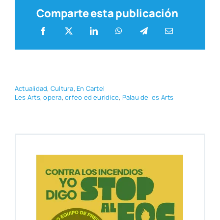
Comparte esta publicación
Actua­li­dad
,
Cul­tu­ra
,
En Car­tel
Les Arts
,
ope­ra
,
orfeo ed euri­di­ce
,
Palau de les Arts