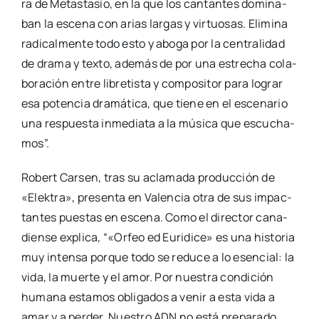
ra de Metas­ta­sio, en la que los can­tan­tes domi­na­
ban la esce­na con arias lar­gas y vir­tuo­sas. Eli­mi­na
radi­cal­men­te todo esto y abo­ga por la cen­tra­li­dad
de dra­ma y tex­to, ade­más de por una estre­cha cola­
bo­ra­ción entre libre­tis­ta y com­po­si­tor para lograr
esa poten­cia dra­má­ti­ca, que tie­ne en el esce­na­rio
una res­pues­ta inme­dia­ta a la músi­ca que escu­cha­
mos”.
Robert Car­sen, tras su acla­ma­da pro­duc­ción de
«Elek­tra», pre­sen­ta en Valen­cia otra de sus impac­
tan­tes pues­tas en esce­na. Como el direc­tor cana­
dien­se expli­ca, “«Orfeo ed Euri­di­ce» es una his­to­ria
muy inten­sa por­que todo se redu­ce a lo esen­cial: la
vida, la muer­te y el amor. Por nues­tra con­di­ción
huma­na esta­mos obli­ga­dos a venir a esta vida a
amar y a per­der. Nues­tro ADN no está pre­pa­ra­do