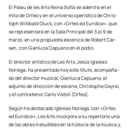
El Palau de les Arts Rei­na Sofía se aden­tra en el
mito de Orfeo y en el uni­ver­so ope­rís­ti­co de Chris­
toph Willi­bald Gluck, con «Orfeo ed Euri­di­ce», que
se repre­sen­ta­rá en la Sala Prin­ci­pal del 3 al 9 de
mar­zo, en una pro­pues­ta escé­ni­ca de Robert Car­
sen, con Gian­lu­ca Capuano en el podio.
El direc­tor artís­ti­co de Les Arts, Jesús Igle­sias
Norie­ga, ha pre­sen­ta­do hoy este títu­lo, acom­pa­ña­
do del direc­tor musi­cal, Gian­lu­ca Capuano, el
adjun­to de direc­ción de esce­na, Chris­tophe Gay­ral,
y el con­tra­te­nor Car­lo Vis­to­li (Orfeo).
Según ha des­ta­ca­do Igle­sias Norie­ga, con «Orfeo
ed Euri­di­ce», Les Arts incor­po­ra a su reper­to­rio una
de las obras inelu­di­bles en la his­to­ria de la músi­ca y,