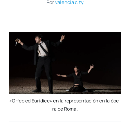
Por
valen­cia city
«Orfeo ed Euri­di­ce» en la repre­sen­ta­ción en la ópe­
ra de Roma.