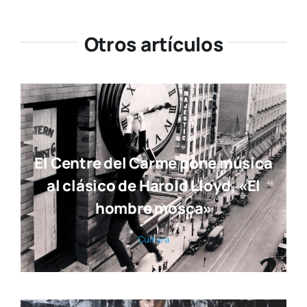
Otros artículos
El Centre del Carme pone música
al clásico de Harold Lloyd, «El
hombre mosca»
Cul­tu­ra