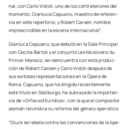
nal, con Car­lo Vis­to­li, uno de los con­tra­te­no­res del
momen­to; Gian­lu­ca Capuano, maes­tro de refe­ren­
cia en este reper­to­rio; y Robert Car­sen, nom­bre
impres­cin­di­ble en la esce­na inter­na­cio­nal”.
Gian­lu­ca Capuano, que debu­tó en la Sala Prin­ci­pal
con Ceci­lia Bar­to­li y el con­jun­to Les Musi­ciens du
Pri­n­­ce-Mona­­co, se reen­cuen­tra con esta pro­duc­
ción de Robert Car­sen y Car­lo Vis­to­li des­pués de
sus exi­to­sas repre­sen­ta­cio­nes en la Ópe­ra de
Roma. Capuano, que ha diri­gi­do recien­te­men­te
este títu­lo en Salz­bur­go, ha sub­ra­ya­do la impor­tan­
cia de «Orfeo ed Euri­di­ce», con la que el com­po­si­tor
ale­mán rei­vin­di­ca su refor­ma del géne­ro ope­rís­ti­co.
“Gluck se rebe­la con­tra las con­ven­cio­nes de la ópe­