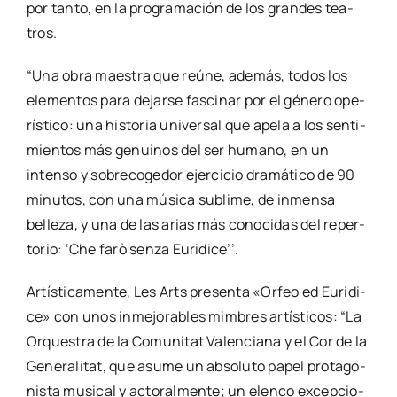
por tan­to, en la pro­gra­ma­ción de los gran­des tea­
tros.
“Una obra maes­tra que reúne, ade­más, todos los
ele­men­tos para dejar­se fas­ci­nar por el géne­ro ope­
rís­ti­co: una his­to­ria uni­ver­sal que ape­la a los sen­ti­
mien­tos más genui­nos del ser humano, en un
inten­so y sobre­co­ge­dor ejer­ci­cio dra­má­ti­co de 90
minu­tos, con una músi­ca subli­me, de inmen­sa
belle­za, y una de las arias más cono­ci­das del reper­
to­rio: ‘Che farò sen­za Euri­di­ce’’.
Artís­ti­ca­men­te, Les Arts pre­sen­ta «Orfeo ed Euri­di­
ce» con unos inme­jo­ra­bles mim­bres artís­ti­cos: “La
Orques­tra de la Comu­ni­tat Valen­cia­na y el Cor de la
Gene­ra­li­tat, que asu­me un abso­lu­to papel pro­ta­go­
nis­ta musi­cal y acto­ral­men­te; un elen­co excep­cio­