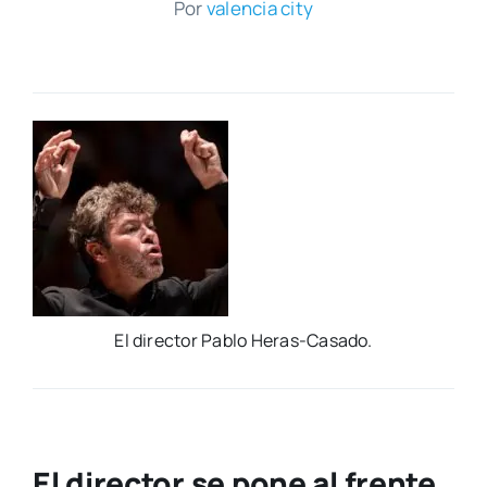
Por
valen­cia city
El direc­tor Pablo Heras-Casa­do.
El director se pone al frente