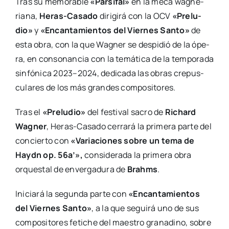
Tras su memo­ra­ble
«Par­si­fal»
en la meca wag­ne­
ria­na,
Heras-Casa­­do
diri­gi­rá con la OCV
«Pre­lu­
dio»
y
«Encan­ta­mien­tos del Vier­nes San­to»
de
esta obra, con la que Wag­ner se des­pi­dió de la ópe­
ra, en con­so­nan­cia con la temá­ti­ca de la tem­po­ra­da
sin­fó­ni­ca 2023–2024, dedi­ca­da las obras cre­pus­
cu­la­res de los más gran­des com­po­si­to­res.
Tras el
«Pre­lu­dio»
del fes­ti­val sacro de
Richard
Wag­ner
, Heras-Casa­­do cerra­rá la pri­me­ra par­te del
con­cier­to con
«Varia­cio­nes sobre un tema de
Haydn op. 56a’»,
con­si­de­ra­da la pri­me­ra obra
orques­tal de enver­ga­du­ra de
Brahms
.
Ini­cia­rá la segun­da par­te con
«Encan­ta­mien­tos
del Vier­nes San­to»
, a la que segui­rá uno de sus
com­po­si­to­res feti­che del maes­tro gra­na­dino, sobre