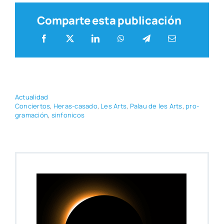
Comparte esta publicación
Actua­li­dad
Con­cier­tos
,
Heras-casa­do
,
Les Arts
,
Palau de les Arts
,
pro­
gra­ma­ción
,
sin­fo­ni­cos