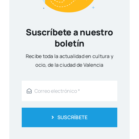
Suscríbete a nuestro
boletín
Reci­be toda la actua­li­dad en cul­tu­ra y
ocio, de la ciu­dad de Valen­cia
SUSCRÍBETE