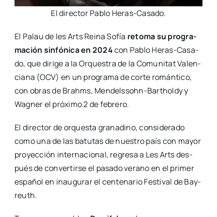
El direc­tor Pablo Heras-Casa­­do.
El Palau de les Arts Rei­na Sofía
reto­ma su pro­gra­
ma­ción sin­fó­ni­ca en 2024
con Pablo Heras-Casa­­
do, que diri­ge a la Orques­tra de la Comu­ni­tat Valen­
cia­na (OCV) en un pro­gra­ma de cor­te román­ti­co,
con obras de Brahms, Men­­del­s­­sohn-Bartholdy y
Wag­ner el pró­xi­mo 2 de febre­ro.
El direc­tor de orques­ta gra­na­dino, con­si­de­ra­do
como una de las batu­tas de nues­tro país con mayor
pro­yec­ción inter­na­cio­nal, regre­sa a Les Arts des­
pués de con­ver­tir­se el pasa­do verano en el pri­mer
espa­ñol en inau­gu­rar el cen­te­na­rio Fes­ti­val de Bay­
reuth.