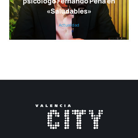
psicólogo Fernando Pena en
«Saludables»
Actua­li­dad