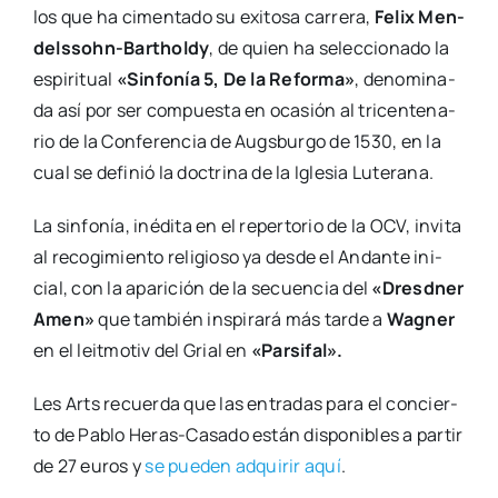
los que ha cimen­ta­do su exi­to­sa carre­ra,
Felix Men­­
del­s­­sohn-Bartholdy
, de quien ha selec­cio­na­do la
espi­ri­tual
«Sin­fo­nía 5, De la Refor­ma»
, deno­mi­na­
da así por ser com­pues­ta en oca­sión al tri­cen­te­na­
rio de la Con­fe­ren­cia de Augs­bur­go de 1530, en la
cual se defi­nió la doc­tri­na de la Igle­sia Lute­ra­na.
La sin­fo­nía, iné­di­ta en el reper­to­rio de la OCV, invi­ta
al reco­gi­mien­to reli­gio­so ya des­de el Andan­te ini­
cial, con la apa­ri­ción de la secuen­cia del
«Dresd­ner
Amen»
que tam­bién ins­pi­ra­rá más tar­de a
Wag­ner
en el leit­mo­tiv del Grial en
«Par­si­fal».
Les Arts recuer­da que las entra­das para el con­cier­
to de Pablo Heras-Casa­­do están dis­po­ni­bles a par­tir
de 27 euros y
se pue­den adqui­rir aquí
.