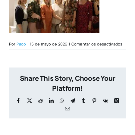
en
Por
Paco
|
15 de mayo de 2026
|
Comentarios desactivados
IMG_0
copia
Share This Story, Choose Your
Platform!
Facebook
X
Reddit
LinkedIn
WhatsApp
Telegram
Tumblr
Pinterest
Vk
Xing
Correo
electrónico