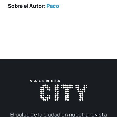
Sobre el Autor:
Paco
El pul­so de la ciu­dad en nues­tra revis­ta