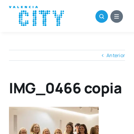
Saltar
al
contenido
Anterior
IMG_0466 copia