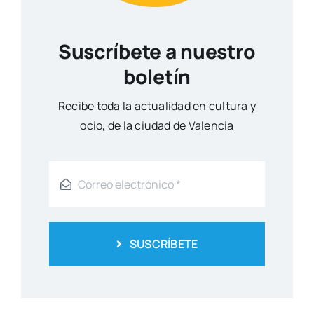
Suscríbete a nuestro
boletín
Reci­be toda la actua­li­dad en cul­tu­ra y
ocio, de la ciu­dad de Valen­cia
SUSCRÍBETE