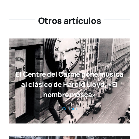
Otros artículos
El Centre del Carme pone música
al clásico de Harold Lloyd, «El
hombre mosca»
Cul­tu­ra