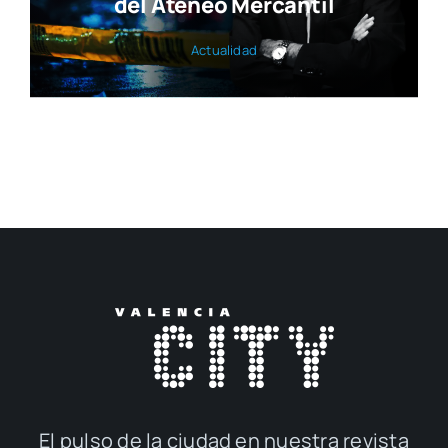
del Ateneo Mercantil
Actua­li­dad
El pul­so de la ciu­dad en nues­tra revis­ta