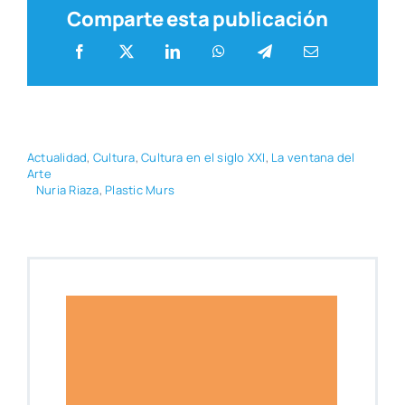
Comparte esta publicación
Actua­li­dad
,
Cul­tu­ra
,
Cul­tu­ra en el siglo XXI
,
La ven­ta­na del
Arte
Nuria Ria­za
,
Plas­tic Murs