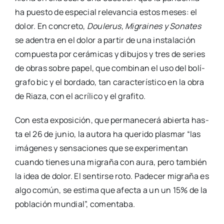
ha pues­to de espe­cial rele­van­cia estos meses: el
dolor. En con­cre­to,
Dou­le­rus, Migrai­nes y Sona­tes
se aden­tra en el dolor a par­tir de una ins­ta­la­ción
com­pues­ta por cerá­mi­cas y dibu­jos y tres de series
de obras sobre papel, que com­bi­nan el uso del bolí­
gra­fo bic y el bor­da­do, tan carac­te­rís­ti­co en la obra
de Ria­za, con el acrí­li­co y el gra­fi­to.
Con esta expo­si­ción, que per­ma­ne­ce­rá abier­ta has­
ta el 26 de junio, la auto­ra ha que­ri­do plas­mar “las
imá­ge­nes y sen­sa­cio­nes que se expe­ri­men­tan
cuan­do tie­nes una migra­ña con aura, pero tam­bién
la idea de dolor. El sen­tir­se roto. Pade­cer migra­ña es
algo común, se esti­ma que afec­ta a un un 15% de la
pobla­ción mun­dial”, comen­ta­ba.