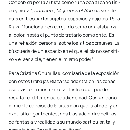
Con­ce­bi­da por la artis­ta como “una oda al daño físi­
co y moral”,
Dou­leurs, Migrai­nes et Sona­te
se arti­
cu­la en tres par­te: suje­tos, espa­cios y obje­tos. Para
Ria­za “fun­cio­nan en con­jun­to como una ala­ban­za
al dolor, has­ta el pun­to de tra­tar­lo como ente. Es
una refle­xión per­so­nal sobre los sitios comu­nes. La
bús­que­da de un espa­cio en el que, el plano sen­si­ti­
vo y el sen­si­ble, tie­nen el mis­mo poder”.
Para Cris­ti­na Chu­mi­llas, comi­sa­ria de la expo­si­ción,
con estos tra­ba­jos Ria­za “se aden­tra en las zonas
oscu­ras para mos­trar lo fan­tás­ti­co que pue­de
resul­tar el dolor en su coti­dia­nei­dad. Con un cono­
ci­mien­to con­ci­so de la situa­ción que la afec­ta y un
exqui­si­to rigor téc­ni­co, nos tras­la­da entre deli­rios
de fan­ta­sía y reali­dad a su mun­do par­ti­cu­lar, tal y