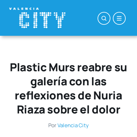
Saltar
al
contenido
Plastic Murs reabre su
galería con las
reflexiones de Nuria
Riaza sobre el dolor
Por
Valen­cia City