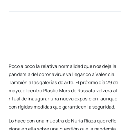
Poco a poco la rela­ti­va nor­ma­li­dad que nos deja la
pan­de­mia del coro­na­vi­rus va lle­gan­do a Valen­cia.
Tam­bién a las gale­rías de arte. El pró­xi­mo día 29 de
mayo, el cen­tro Plas­tic Murs de Rus­sa­fa vol­ve­rá al
ritual de inau­gu­rar una nue­va expo­si­ción, aun­que
con rígi­das medi­das que garan­ti­cen la segu­ri­dad.
Lo hace con una mues­tra de Nuria Ria­za que refle­
xio­na en ella sobre una cues­tión que la pan­de­mia