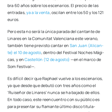
bra 60 años sobre los esce­na­rios. El pre­cio de las
entra­das,
ya a la ven­ta
, osci­lan entre los 50 y los 121
euros.
Pero esta no será la úni­ca para­da del can­tan­te de
Lina­res en la Comu­ni­tat Valen­cia­na este verano,
tam­bién tie­ne pre­vis­to can­tar en
San Juan (Ali­can­
te) el 10 de agos­to
, den­tro del Fes­ti­val Noches Mági­
cas, y en
Cas­te­llón (12 de agos­to)
—en el mar­co de
Som Fes­ti­val—.
Es difí­cil decir que Raphael vuel­ve a los esce­na­rios,
ya que des­de que debu­tó con tres años como el
‘Rui­se­ñor de Lina­res’ nun­ca se ha baja­do de ellos.
En todo caso, este reen­cuen­tro con su públi­co es
para pre­sen­tar su fla­man­te últi­mo dis­co titu­la­