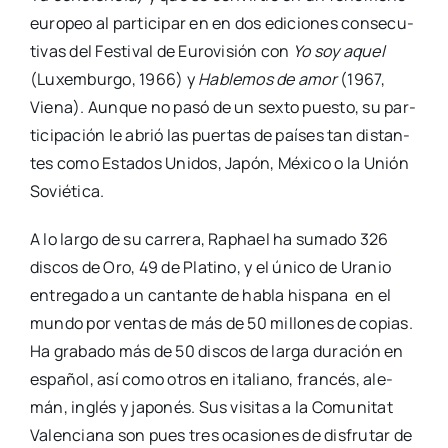
euro­peo al par­ti­ci­par en en dos edi­cio­nes con­se­cu­
ti­vas del Fes­ti­val de Euro­vi­sión con
Yo soy aquel
(Luxem­bur­go, 1966) y
Hable­mos de amor
(1967,
Vie­na). Aun­que no pasó de un sex­to pues­to, su par­
ti­ci­pa­ción le abrió las puer­tas de paí­ses tan dis­tan­
tes como Esta­dos Uni­dos, Japón, Méxi­co o la Unión
Sovié­ti­ca.
A lo lar­go de su carre­ra, Raphael ha suma­do 326
dis­cos de Oro, 49 de Pla­tino, y el úni­co de Ura­nio
entre­ga­do a un can­tan­te de habla his­pa­na en el
mun­do por ven­tas de más de 50 millo­nes de copias.
Ha gra­ba­do más de 50 dis­cos de lar­ga dura­ción en
espa­ñol, así como otros en ita­liano, fran­cés, ale­
mán, inglés y japo­nés. Sus visi­tas a la Comu­ni­tat
Valen­cia­na son pues tres oca­sio­nes de dis­fru­tar de