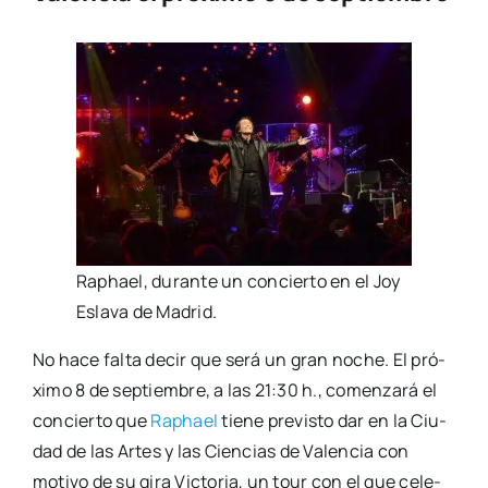
Raphael, duran­te un con­cier­to en el Joy
Esla­va de Madrid.
No hace fal­ta decir que será un gran noche. El pró­
xi­mo 8 de sep­tiem­bre, a las 21:30 h., comen­za­rá el
con­cier­to que
Raphael
tie­ne pre­vis­to dar en la Ciu­
dad de las Artes y las Cien­cias de Valen­cia con
moti­vo de su gira Vic­to­ria, un tour con el que cele­