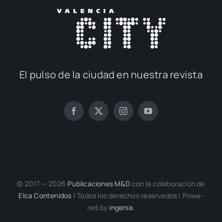
El pul­so de la ciu­dad en nues­tra revis­ta
© 2017 — 2026
Publi­ca­cio­nes M&D
con la cola­bo­ra­ción de
Elca Con­te­ni­dos
| Todos los dere­chos reser­va­dos | Powe­
red by
inge­nia.