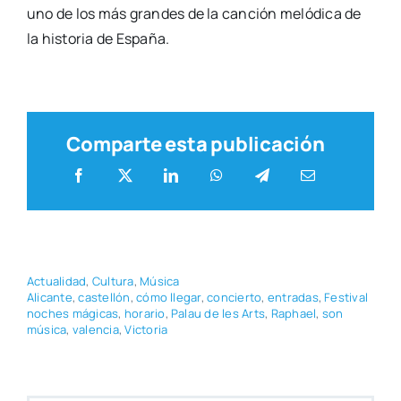
uno de los más gran­des de la can­ción meló­di­ca de
la his­to­ria de Espa­ña.
Comparte esta publicación
Actua­li­dad
,
Cul­tu­ra
,
Músi­ca
Ali­can­te
,
cas­te­llón
,
cómo lle­gar
,
con­cier­to
,
entra­das
,
Fes­ti­val
noches mági­cas
,
hora­rio
,
Palau de les Arts
,
Raphael
,
son
músi­ca
,
valen­cia
,
Vic­to­ria