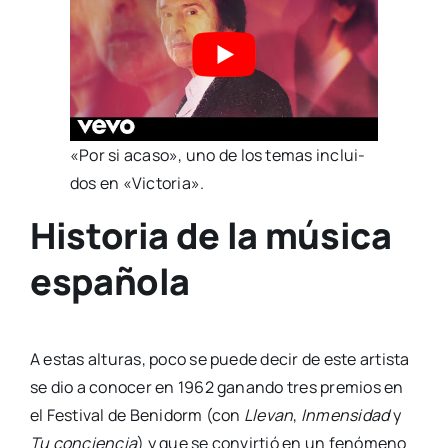
«Por si aca­so», uno de los temas inclui­
dos en «Vic­to­ria».
Historia de la música
española
A estas altu­ras, poco se pue­de decir de este artis­ta
se dio a cono­cer en 1962 ganan­do tres pre­mios en
el Fes­ti­val de Beni­dorm (con
Lle­van
,
Inmen­si­dad
y
Tu con­cien­cia
) y que se con­vir­tió en un fenó­meno