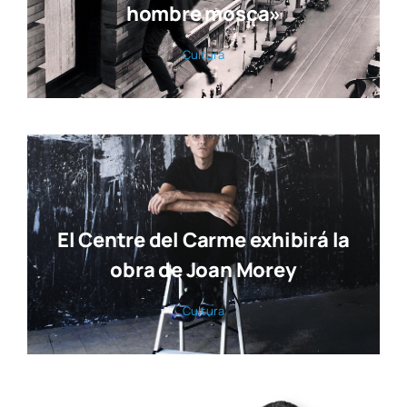
hombre mosca»
Cul­tu­ra
El Centre del Carme exhibirá la
obra de Joan Morey
Cul­tu­ra