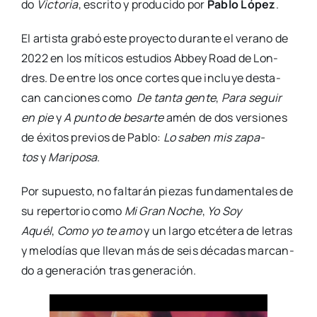
do
Vic­to­ria
, escri­to y pro­du­ci­do por
Pablo López
.
El artis­ta gra­bó este pro­yec­to duran­te el verano de
2022 en los míti­cos estu­dios Abbey Road de Lon­
dres. De entre los once cor­tes que inclu­ye des­ta­
can can­cio­nes como
De tan­ta gen­te
,
Para seguir
en pie
y
A pun­to de besar­te
amén de dos ver­sio­nes
de éxi­tos pre­vios de Pablo:
Lo saben mis zapa­
tos
y
Mari­po­sa
.
Por supues­to, no fal­ta­rán pie­zas fun­da­men­ta­les de
su reper­to­rio como
Mi Gran Noche
,
Yo Soy
Aquél
,
Como yo te amo
y un lar­go etcé­te­ra de letras
y melo­días que lle­van más de seis déca­das mar­can­
do a gene­ra­ción tras gene­ra­ción.