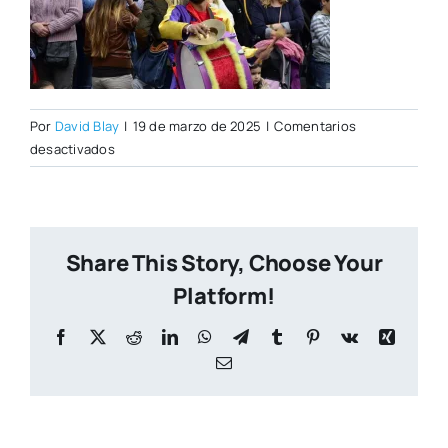
Por
David Blay
|
19 de marzo de 2025
|
Comentarios
en
desactivados
Fallas
Share This Story, Choose Your
Platform!
Facebook
X
Reddit
LinkedIn
WhatsApp
Telegram
Tumblr
Pinterest
Vk
Xing
Correo
electrónico