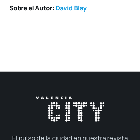
Sobre el Autor:
David Blay
El pul­so de la ciu­dad en nues­tra revis­ta