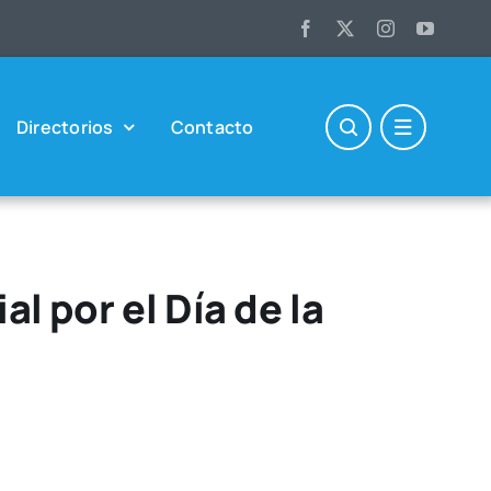
Direc­to­rios
Con­tac­to
l por el Día de la