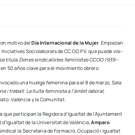
con moti­vo del
Día Inter­na­cio­nal de la Mujer
. Empie­zan
Ini­cia­ti­ves Socio­la­bo­rals de CC.OO PV, que pue­de visi­
se titu­la
Dones sin­di­ca­lis­tes femi­nis­tes CCOO 1939–
s en 50 años cla­ve para el movi­mien­to obre­ro.
­vo­ca­do una huel­ga feme­ni­na para el 8 de mar­zo, Sala
a i tre­ball. La llui­ta femi­nis­ta a l’àmbit labo­ral
,
­to: Valèn­cia y la Comu­ni­tat.
que par­ti­ci­pan la Regi­do­ra d’Igualtat de l’Ajuntament
at d’Igualtat de la Uni­ver­si­tat de Valèn­cia,
Ampa­ro
di­cal la Secre­ta­ria de For­ma­ció, Ocu­pa­ció i Igual­tat