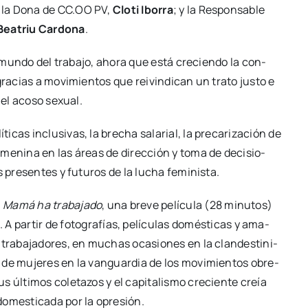
 de la Dona de CC.OO PV,
Clo­ti Ibo­rra
; y la Res­pon­sa­ble
Bea­triu Car­do­na
.
l mun­do del tra­ba­jo, aho­ra que está cre­cien­do la con­
gra­cias a movi­mien­tos que rei­vin­di­can un tra­to jus­to e
y el aco­so sexual.
cas inclu­si­vas, la bre­cha sala­rial, la pre­ca­ri­za­ción de
 feme­ni­na en las áreas de direc­ción y toma de deci­sio­
 pre­sen­tes y futu­ros de la lucha femi­nis­ta.
l
Mamá ha tra­ba­ja­do
, una bre­ve pelí­cu­la (28 minu­tos)
. A par­tir de foto­gra­fías, pelí­cu­las domés­ti­cas y ama­
 y tra­ba­ja­do­res, en muchas oca­sio­nes en la clan­des­ti­ni­
s de muje­res en la van­guar­dia de los movi­mien­tos obre­
 últi­mos cole­ta­zos y el capi­ta­lis­mo cre­cien­te creía
domes­ti­ca­da por la opre­sión.