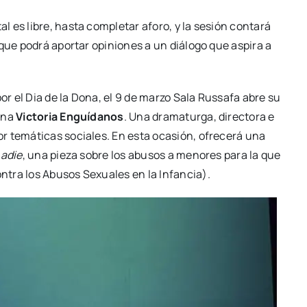
es libre, has­ta com­ple­tar afo­ro, y la sesión con­ta­rá
que podrá apor­tar opi­nio­nes a un diá­lo­go que aspi­ra a
or el Dia de la Dona, el 9 de mar­zo Sala Rus­sa­fa abre su
i­na
Vic­to­ria Enguí­da­nos
. Una dra­ma­tur­ga, direc­to­ra e
or temá­ti­cas socia­les. En esta oca­sión, ofre­ce­rá una
nadie
, una pie­za sobre los abu­sos a meno­res para la que
n­tra los Abu­sos Sexua­les en la Infan­cia).