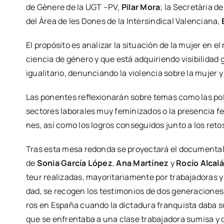
de Gène­re de la UGT –PV,
Pilar Mora
; la Secre­tà­ria
del Àrea de les Dones de la Inter­sin­di­cal Valen­cia­na,
El pro­pó­si­to es ana­li­zar la situa­ción de la mujer en e
cien­cia de géne­ro y que está adqui­rien­do visi­bi­li­dad 
igua­li­ta­rio, denun­cian­do la vio­len­cia sobre la mujer 
Las ponen­tes refle­xio­na­rán sobre temas como las polí­ti­
sec­to­res labo­ra­les muy femi­ni­za­dos o la pre­sen­cia
nes, así como los logros con­se­gui­dos jun­to a los retos
Tras esta mesa redon­da se pro­yec­ta­rá el docu­men­ta
de
Sonia Gar­cía López
,
Ana Mar­tí­nez
y
Rocío Alca­lá
teur rea­li­za­das, mayo­ri­ta­ria­men­te por tra­ba­ja­do­ras
dad, se reco­gen los tes­ti­mo­nios de dos gene­ra­cio­ne
ros en Espa­ña cuan­do la dic­ta­du­ra fran­quis­ta daba sus
que se enfren­ta­ba a una cla­se tra­ba­ja­do­ra sumi­sa y 