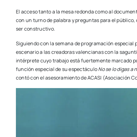
El acce­so tan­to a la mesa redon­da como al docu­men­tal 
con un turno de pala­bra y pre­gun­tas para el públi­co, 
ser cons­truc­ti­vo.
Siguien­do con la sema­na de pro­gra­ma­ción espe­cial p
esce­na­rio a las crea­do­ras valen­cia­nas con la sagun­t
intér­pre­te cuyo tra­ba­jo está fuer­te­men­te mar­ca­do p
fun­ción espe­cial de su espec­tácu­lo
No se lo digas a 
con­tó con el ase­so­ra­mien­to de ACASI (Aso­cia­ción Co