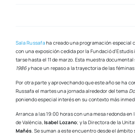
Sala Rus­sa­fa
ha crea­do una pro­gra­ma­ción espe­cial 
con una expo­si­ción cedi­da por la Fun­da­ció d’Estudis i 
tar­se has­ta el 11 de mar­zo. Esta mues­tra docu­men­tal 
1986 y
hace un repa­so a la tra­yec­to­ria de las fémi­na
Por otra par­te y apro­ve­chan­do que este año se ha con
Rus­sa­fa el mar­tes una jor­na­da alre­de­dor del tema
Don
ponien­do espe­cial inte­rés en su con­tex­to más inme­dia
Arran­ca a las 19:00 horas con una mesa redon­da en la 
de Valèn­cia,
Isa­bel Lozano
; y la Direc­to­ra de la Uni­t
Mañés
. Se suman a este encuen­tro des­de el ámbi­to sin­