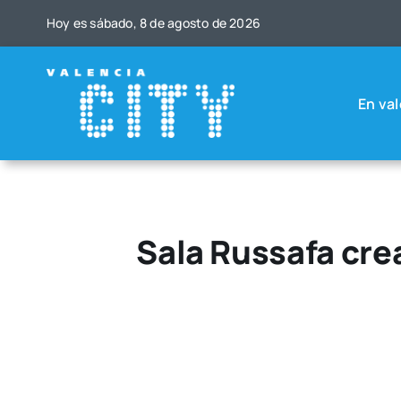
Saltar
Hoy es sába­do, 8 de agos­to de 2026
al
contenido
En val
Sala Russafa crea