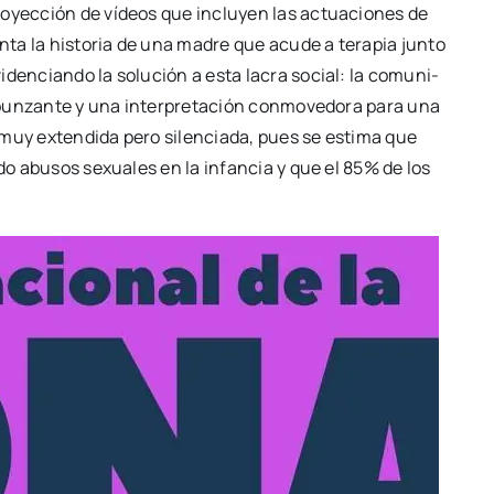
pro­yec­ción de vídeos que inclu­yen las actua­cio­nes de
n­ta la his­to­ria de una madre que acu­de a tera­pia jun­to
i­den­cian­do la solu­ción a esta lacra social: la comu­ni­
 pun­zan­te y una inter­pre­ta­ción con­mo­ve­do­ra para una
d muy exten­di­da pero silen­cia­da, pues se esti­ma que
­do abu­sos sexua­les en la infan­cia y que el 85% de los