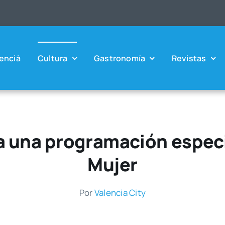
en­cià
Cul­tu­ra
Gas­tro­no­mía
Revis­tas
 una programación especia
Mujer
Por
Valen­cia City