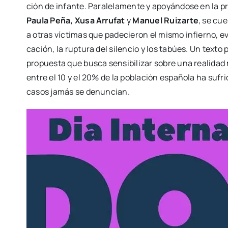
ción de infan­te. Para­le­la­men­te y apo­yán­do­se en la 
Pau­la Peña, Xusa Arru­fat
y
Manuel Rui­zar­te
, se cue
a otras víc­ti­mas que pade­cie­ron el mis­mo infierno, ev
ca­ción, la rup­tu­ra del silen­cio y los tabúes. Un tex­to
pro­pues­ta que bus­ca sen­si­bi­li­zar sobre una reali­da
entre el 10 y el 20% de la pobla­ción espa­ño­la ha sufri
casos jamás se denun­cian.