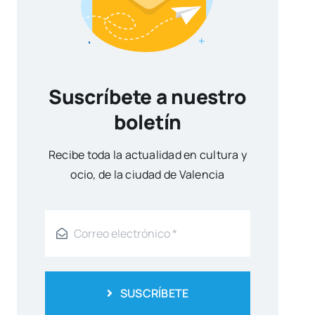
Suscríbete a nuestro
boletín
Reci­be toda la actua­li­dad en cul­tu­ra y
ocio, de la ciu­dad de Valen­cia
SUSCRÍBETE