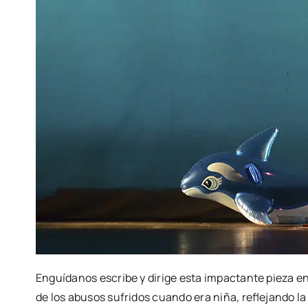
Enguí­da­nos escri­be y diri­ge esta impac­tan­te pie­za 
de los abu­sos sufri­dos cuan­do era niña, refle­jan­do la 