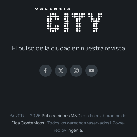
El pul­so de la ciu­dad en nues­tra revis­ta
© 2017 — 2026
Publi­ca­cio­nes M&D
con la cola­bo­ra­ción de
Elca Con­te­ni­dos
| Todos los dere­chos reser­va­dos | Powe­
red by
inge­nia.