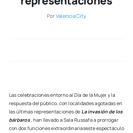
representaciones
Por
Valen­cia City
Las cele­bra­cio­nes entorno al Día de la Mujer y la
res­pues­ta del públi­co, con loca­li­da­des ago­ta­das en
las últi­mas repre­sen­ta­cio­nes de
La inva­sión de los
bár­ba­ros
, han lle­va­do a Sala Rus­sa­fa a pro­rro­gar
con dos fun­cio­nes extra­or­di­na­ria­ses­te espec­tácu­lo