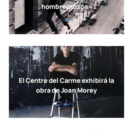
hombre mosca»
Cul­tu­ra
El Centre del Carme exhibirá la
obra de Joan Morey
Cul­tu­ra