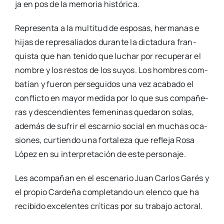
ja en pos de la memo­ria his­tó­ri­ca.
Repre­sen­ta a la mul­ti­tud de espo­sas, her­ma­nas e
hijas de repre­sa­lia­dos duran­te la dic­ta­du­ra fran­
quis­ta que han teni­do que luchar por recu­pe­rar el
nom­bre y los res­tos de los suyos. Los hom­bres com­
ba­tían y fue­ron per­se­gui­dos una vez aca­ba­do el
con­flic­to en mayor medi­da por lo que sus com­pa­ñe­
ras y des­cen­dien­tes feme­ni­nas que­da­ron solas,
ade­más de sufrir el escar­nio social en muchas oca­
sio­nes, cur­tien­do una for­ta­le­za que refle­ja Rosa
López en su inter­pre­ta­ción de este per­so­na­je.
Les acom­pa­ñan en el esce­na­rio Juan Car­los Garés y
el pro­pio Car­de­ña com­ple­tan­do un elen­co que ha
reci­bi­do exce­len­tes crí­ti­cas por su tra­ba­jo acto­ral.