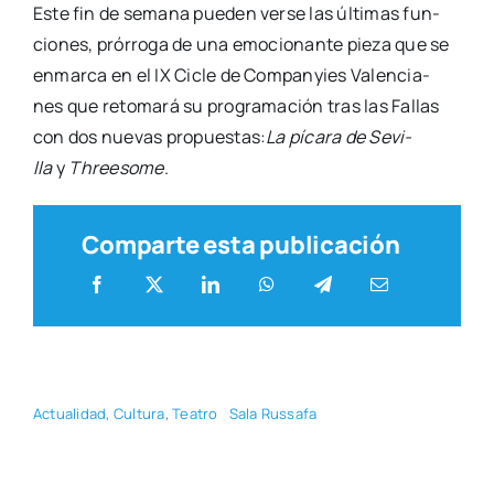
Este fin de sema­na pue­den ver­se las últi­mas fun­
cio­nes, pró­rro­ga de una emo­cio­nan­te pie­za que se
enmar­ca en el IX Cicle de Com­pan­yies Valen­cia­
nes que reto­ma­rá su pro­gra­ma­ción tras las Fallas
con dos nue­vas pro­pues­tas:
La píca­ra de Sevi­
lla
y
Three­so­me
.
Comparte esta publicación
Actua­li­dad
,
Cul­tu­ra
,
Tea­tro
Sala Rus­sa­fa