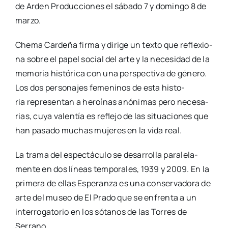
de Arden Pro­duc­cio­nes el sába­do 7 y domin­go 8 de
mar­zo.
Che­ma Car­de­ña fir­ma y diri­ge un tex­to que refle­xio­
na sobre el papel social del arte y la nece­si­dad de la
memo­ria his­tó­ri­ca con una pers­pec­ti­va de géne­ro.
Los dos per­so­na­jes feme­ni­nos de esta his­to­
ria repre­sen­tan a heroí­nas anó­ni­mas pero nece­sa­
rias, cuya valen­tía es refle­jo de las situa­cio­nes que
han pasa­do muchas muje­res en la vida real.
La tra­ma del espec­tácu­lo se desa­rro­lla para­le­la­
men­te en dos líneas tem­po­ra­les, 1939 y 2009. En la
pri­me­ra de ellas Espe­ran­za es una con­ser­va­do­ra de
arte del museo de El Pra­do que se enfren­ta a un
inte­rro­ga­to­rio en los sóta­nos de las Torres de
Serrano.