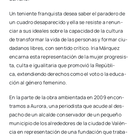
Un tenien­te fran­quis­ta desea saber el para­de­ro de
un cua­dro des­apa­re­ci­do y ella se resis­te a renun­
ciar a sus idea­les sobre la capa­ci­dad de la cul­tu­ra
de trans­for­mar la vida de las per­so­nas y for­mar ciu­
da­da­nos libres, con sen­ti­do crí­ti­co. Iria Már­quez
encar­na esta repre­sen­ta­ción de la mujer pro­gre­sis­
ta, cul­ta e igua­li­ta­ria que pro­mo­vió la Repú­bli­
ca, exten­dien­do dere­chos como el voto o la edu­ca­
ción al géne­ro feme­nino.
En la par­te de la obra ambien­ta­da en 2009 encon­
tra­mos a Auro­ra, una perio­dis­ta que acu­de al des­
pa­cho de un alcal­de con­ser­va­dor de un peque­ño
muni­ci­pio de los alre­de­do­res de la ciu­dad de Valèn­
cia en repre­sen­ta­ción de una fun­da­ción que tra­ba­