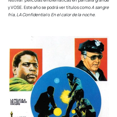
y VOSE. Este año se podrá ver títu­los como
A san­gre
fría
,
LA Con­fi­den­tial
o
En el calor de la noche
.