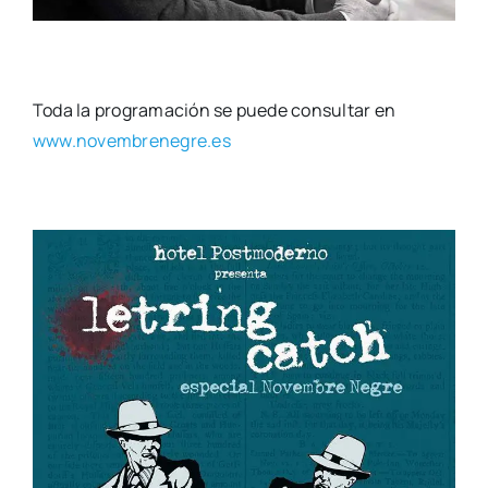
Toda la pro­gra­ma­ción se pue­de con­sul­tar en
www.novembrenegre.es