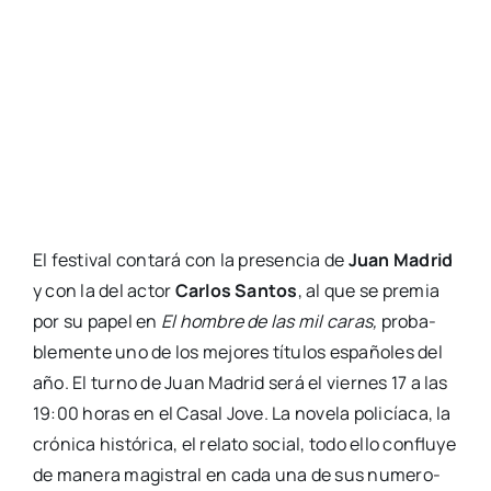
El fes­ti­val con­ta­rá con la pre­sen­cia de
Juan Madrid
y con la del actor
Car­los San­tos
, al que se pre­mia
por su papel en
El hom­bre de las mil caras,
pro­ba­
ble­men­te uno de los mejo­res títu­los espa­ño­les del
año. El turno de Juan Madrid será el vier­nes 17 a las
19:00 horas en el Casal Jove. La nove­la poli­cía­ca, la
cró­ni­ca his­tó­ri­ca, el rela­to social, todo ello con­flu­ye
de mane­ra magis­tral en cada una de sus nume­ro­