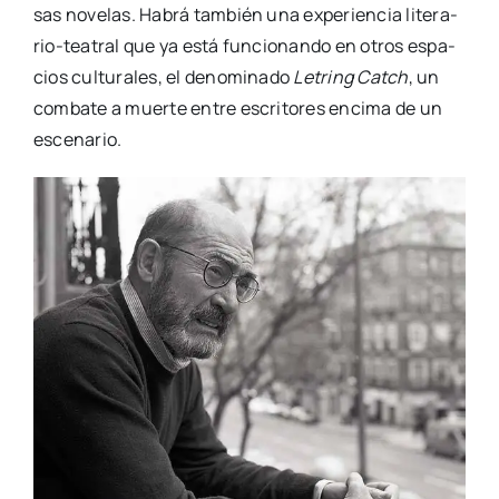
sas nove­las. Habrá tam­bién una expe­rien­cia lite­­ra­­
rio-tea­­tral que ya está fun­cio­nan­do en otros espa­
cios cul­tu­ra­les, el deno­mi­na­do
Letring Catch
, un
com­ba­te a muer­te entre escri­to­res enci­ma de un
esce­na­rio.