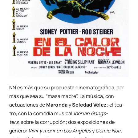
NN es más que su pro­pues­ta cine­ma­to­grá­fi­ca, por
más que sea su “masa madre”. La músi­ca, con
actua­cio­nes de
Maron­da
y
Sole­dad Vélez
; el tea­
tro, con la come­dia musi­cal
Ibe­rian Gangs­
ters,
sobre la corrup­ción; dos expo­si­cio­nes de
géne­ro:
Vivir y morir en Los Ánge­les
y
Comic Noir,