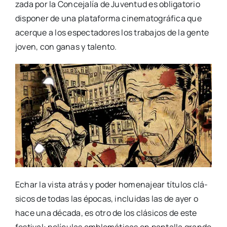
za­da por la Con­ce­ja­lía de Juven­tud es obli­ga­to­rio
dis­po­ner de una pla­ta­for­ma cine­ma­to­grá­fi­ca que
acer­que a los espec­ta­do­res los tra­ba­jos de la gen­te
joven, con ganas y talen­to.
Echar la vis­ta atrás y poder home­na­jear títu­los clá­
si­cos de todas las épo­cas, inclui­das las de ayer o
hace una déca­da, es otro de los clá­si­cos de este
fes­ti­val: pelí­cu­las emble­má­ti­cas en pan­ta­lla gran­de