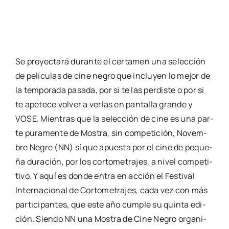
Se pro­yec­ta­rá duran­te el cer­ta­men una selec­ción
de pelí­cu­las de cine negro que inclu­yen lo mejor de
la tem­po­ra­da pasa­da, por si te las per­dis­te o por si
te ape­te­ce vol­ver a ver­las en pan­ta­lla gran­de y
VOSE. Mien­tras que la selec­ción de cine es una par­
te pura­men­te de Mos­tra, sin com­pe­ti­ción, Novem­
bre Negre (NN) sí que apues­ta por el cine de peque­
ña dura­ción, por los cor­to­me­tra­jes, a nivel com­pe­ti­
ti­vo. Y aquí es don­de entra en acción el Fes­ti­val
Inter­na­cio­nal de Cor­to­me­tra­jes, cada vez con más
par­ti­ci­pan­tes, que este año cum­ple su quin­ta edi­
ción. Sien­do NN una Mos­tra de Cine Negro orga­ni­