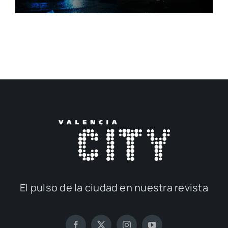
El pul­so de la ciu­dad en nues­tra revis­ta