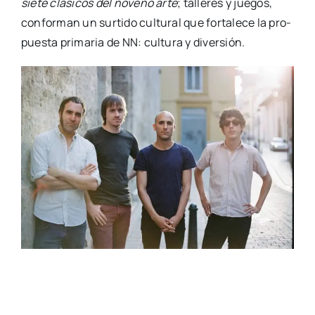
sie­te clá­si­cos del noveno arte
; talle­res y jue­gos,
con­for­man un sur­ti­do cul­tu­ral que for­ta­le­ce la pro­
pues­ta pri­ma­ria de NN: cul­tu­ra y diver­sión.