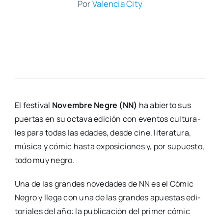
Por
Valen­cia City
El fes­ti­val
Novem­bre Negre (NN)
ha abier­to sus
puer­tas en su octa­va edi­ción con even­tos cul­tu­ra­
les para todas las eda­des, des­de cine, lite­ra­tu­ra,
músi­ca y cómic has­ta expo­si­cio­nes y, por supues­to,
todo muy negro.
Una de las gran­des nove­da­des de NN es el Cómic
Negro y lle­ga con una de las gran­des apues­tas edi­
to­ria­les del año: la publi­ca­ción del pri­mer cómic