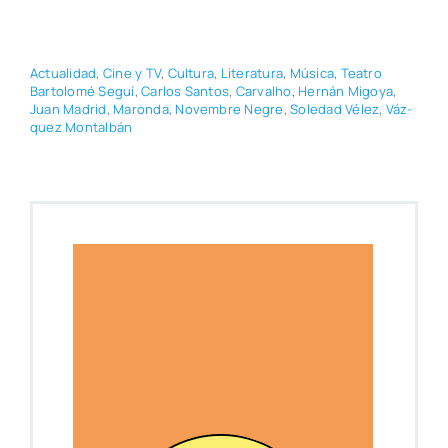
Actua­li­dad
,
Cine y TV
,
Cul­tu­ra
,
Lite­ra­tu­ra
,
Músi­ca
,
Tea­tro
Bar­to­lo­mé Seguí
,
Car­los San­tos
,
Car­valho
,
Her­nán Migo­ya
,
Juan Madrid
,
Maron­da
,
Novem­bre Negre
,
Sole­dad Vélez
,
Váz­
quez Mon­tal­bán