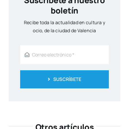
boletín
Reci­be toda la actua­li­dad en cul­tu­ra y
ocio, de la ciu­dad de Valen­cia
SUSCRÍBETE
Otros artículos