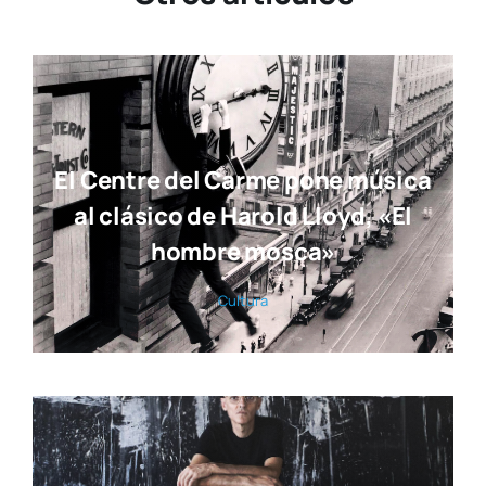
El Centre del Carme pone música
al clásico de Harold Lloyd, «El
hombre mosca»
Cul­tu­ra