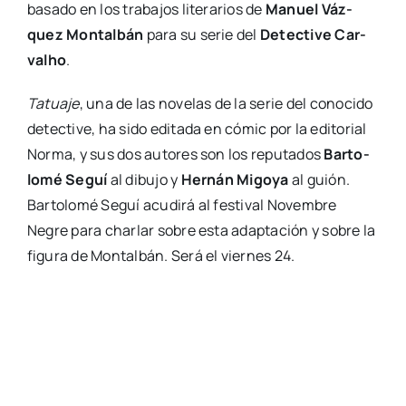
basa­do en los tra­ba­jos lite­ra­rios de
Manuel Váz­
quez Mon­tal­bán
para su serie del
Detec­ti­ve Car­
valho
.
Tatua­je
, una de las nove­las de la serie del cono­ci­do
detec­ti­ve, ha sido edi­ta­da en cómic por la edi­to­rial
Nor­ma, y sus dos auto­res son los repu­tados
Bar­to­
lo­mé Seguí
al dibu­jo y
Her­nán Migo­ya
al guión.
Bar­to­lo­mé Seguí acu­di­rá al fes­ti­val Novem­bre
Negre para char­lar sobre esta adap­ta­ción y sobre la
figu­ra de Mon­tal­bán. Será el vier­nes 24.