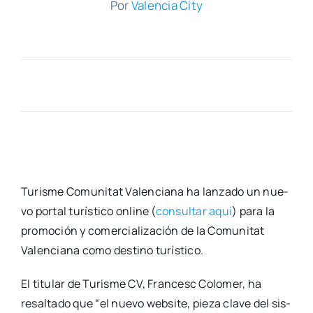
Por
Valen­cia City
Turis­me Comu­ni­tat Valen­cia­na ha lan­za­do un nue­
vo por­tal turís­ti­co onli­ne (
con­sul­tar aquí
) para la
pro­mo­ción y comer­cia­li­za­ción de la Comu­ni­tat
Valen­cia­na como des­tino turís­ti­co.
El titu­lar de Turis­me CV, Fran­cesc Colo­mer, ha
resal­ta­do que “el nue­vo web­si­te, pie­za cla­ve del sis­