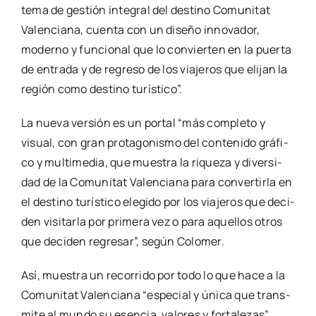
te­ma de ges­tión inte­gral del des­tino Comu­ni­tat
Valen­cia­na, cuen­ta con un dise­ño inno­va­dor,
moderno y fun­cio­nal que lo con­vier­ten en la puer­ta
de entra­da y de regre­so de los via­je­ros que eli­jan la
región como des­tino turís­ti­co”.
La nue­va ver­sión es un por­tal “más com­ple­to y
visual, con gran pro­ta­go­nis­mo del con­te­ni­do grá­fi­
co y mul­ti­me­dia, que mues­tra la rique­za y diver­si­
dad de la Comu­ni­tat Valen­cia­na para con­ver­tir­la en
el des­tino turís­ti­co ele­gi­do por los via­je­ros que deci­
den visi­tar­la por pri­me­ra vez o para aque­llos otros
que deci­den regre­sar”, según Colo­mer.
Así, mues­tra un reco­rri­do por todo lo que hace a la
Comu­ni­tat Valen­cia­na “espe­cial y úni­ca que trans­
mi­te al mun­do su esen­cia, valo­res y for­ta­le­zas”