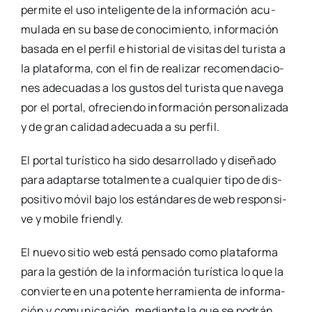
per­mi­te el uso inte­li­gen­te de la infor­ma­ción acu­
mu­la­da en su base de cono­ci­mien­to, infor­ma­ción
basa­da en el per­fil e his­to­rial de visi­tas del turis­ta a
la pla­ta­for­ma, con el fin de rea­li­zar reco­men­da­cio­
nes ade­cua­das a los gus­tos del turis­ta que nave­ga
por el por­tal, ofre­cien­do infor­ma­ción per­so­na­li­za­da
y de gran cali­dad ade­cua­da a su per­fil.
El por­tal turís­ti­co ha sido desa­rro­lla­do y dise­ña­do
para adap­tar­se total­men­te a cual­quier tipo de dis­
po­si­ti­vo móvil bajo los están­da­res de web res­pon­si­
ve y mobi­le friendly.
El nue­vo sitio web está pen­sa­do como pla­ta­for­ma
para la ges­tión de la infor­ma­ción turís­ti­ca lo que la
con­vier­te en una poten­te herra­mien­ta de infor­ma­
ción y comu­ni­ca­ción, median­te la que se podrán