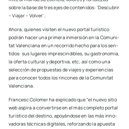
sobre la base de tres ejes de con­te­ni­dos: ‘Des­cu­brir
– Via­jar – Vol­ver’..
Aho­ra, quie­nes visi­ten el nue­vo por­tal turís­ti­co
podrán hacer una pri­me­ra inmer­sión en la Comu­ni­
tat Valen­cia­na en un reco­rri­do hecho para los sen­
ti­dos: sus luga­res impres­cin­di­bles, su gas­tro­no­mía,
la ofer­ta cul­tu­ral y depor­ti­va, etc; así como una
selec­ción de pro­pues­tas de via­jes y expe­rien­cias
para cono­cer todos los rin­co­nes de la Comu­ni­tat
Valen­cia­na.
Fran­cesc Colo­mer ha expli­ca­do que “el nue­vo sitio
web aspi­ra a con­ver­tir­se en el más com­ple­to por­tal
turís­ti­co del des­tino, apo­yán­do­se en las más inno­
va­do­ras téc­ni­cas digi­ta­les, refor­zan­do la apues­ta