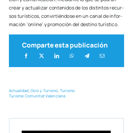
crear y actua­li­zar con­te­ni­dos de los dis­tin­tos recur­
sos turís­ti­cos, con­vir­tién­do­se en un canal de infor­
ma­ción ‘onli­ne’ y pro­mo­ción del des­tino turís­ti­co.
Comparte esta publicación
Actua­li­dad
,
Ocio y Turis­mo
,
Turis­mo
Turis­me Comu­ni­tat Valen­cia­na