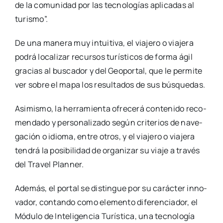
de la comu­ni­dad por las tec­no­lo­gías apli­ca­das al
turis­mo”.
De una mane­ra muy intui­ti­va, el via­je­ro o via­je­ra
podrá loca­li­zar recur­sos turís­ti­cos de for­ma ágil
gra­cias al bus­ca­dor y del Geo­por­tal, que le per­mi­te
ver sobre el mapa los resul­ta­dos de sus bús­que­das.
Asi­mis­mo, la herra­mien­ta ofre­ce­rá con­te­ni­do reco­
men­da­do y per­so­na­li­za­do según cri­te­rios de nave­
ga­ción o idio­ma, entre otros, y el via­je­ro o via­je­ra
ten­drá la posi­bi­li­dad de orga­ni­zar su via­je a tra­vés
del Tra­vel Plan­ner.
Ade­más, el por­tal se dis­tin­gue por su carác­ter inno­
va­dor, con­tan­do como ele­men­to dife­ren­cia­dor, el
Módu­lo de Inte­li­gen­cia Turís­ti­ca, una tec­no­lo­gía