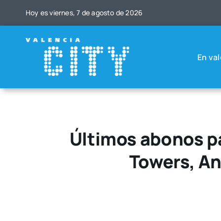
Saltar
Hoy es vier­nes, 7 de agos­to de 2026
al
contenido
En val
Últimos abonos pa
Towers, An