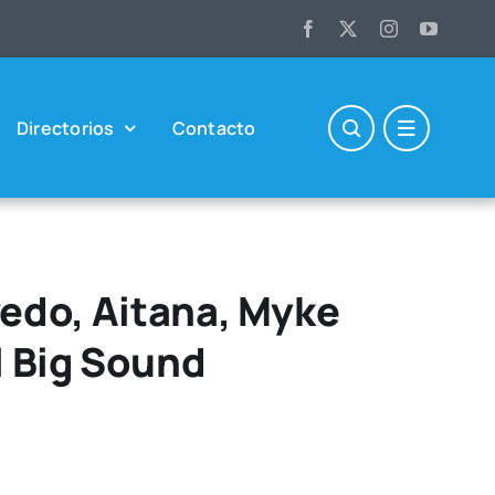
Direc­to­rios
Con­tac­to
vedo, Aitana, Myke
l Big Sound