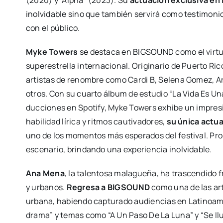
(2020) y “Alpha” (2023). Su
actua­ción exclu­si­va en 
inol­vi­da­ble sino que tam­bién ser­vi­rá como tes­ti­mo­ni
con el públi­co.
Myke Towers
se des­ta­ca en BIGSOUND como el vir­tuo­
super­es­tre­lla inter­na­cio­nal. Ori­gi­na­rio de Puer­to R
artis­tas de renom­bre como Car­di B, Sele­na Gomez, Ar
otros. Con su cuar­to álbum de estu­dio “La Vida Es Un
duc­cio­nes en Spo­tify, Myke Towers exhi­be un impre­sio
habi­li­dad líri­ca y rit­mos cau­ti­va­do­res,
su úni­ca actua
uno de los momen­tos más espe­ra­dos del fes­ti­val. Pro­m
esce­na­rio, brin­dan­do una expe­rien­cia inol­vi­da­ble.
Ana Mena
, la talen­to­sa mala­gue­ña, ha tras­cen­di­do f
y urba­nos.
Regre­sa a BIGSOUND
como una de las arti
urba­na, habien­do cap­tu­ra­do audien­cias en Lati­noa­mé
dra­ma” y temas como “A Un Paso De La Luna” y “Se Ilu­m