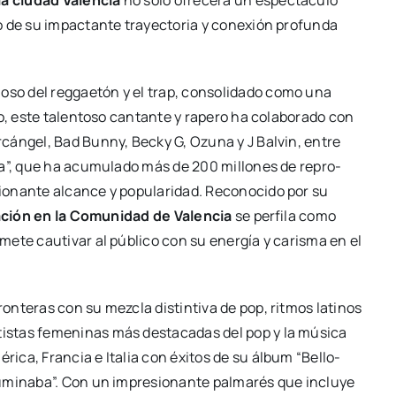
la ciu­dad Valen­cia
no solo ofre­ce­rá un espec­tácu­lo
o de su impac­tan­te tra­yec­to­ria y cone­xión pro­fun­da
so del reg­gae­tón y el trap, con­so­li­da­do como una
ico, este talen­to­so can­tan­te y rape­ro ha cola­bo­ra­do con
cán­gel, Bad Bunny, Becky G, Ozu­na y J Bal­vin, entre
a”, que ha acu­mu­la­do más de 200 millo­nes de repro­
­nan­te alcan­ce y popu­la­ri­dad. Reco­no­ci­do por su
­ción en la Comu­ni­dad de Valen­cia
se per­fi­la como
e­te cau­ti­var al públi­co con su ener­gía y caris­ma en el
ron­te­ras con su mez­cla dis­tin­ti­va de pop, rit­mos lati­nos
s­tas feme­ni­nas más des­ta­ca­das del pop y la músi­ca
­ri­ca, Fran­cia e Ita­lia con éxi­tos de su álbum “Bello­
i­na­ba”. Con un impre­sio­nan­te pal­ma­rés que inclu­ye