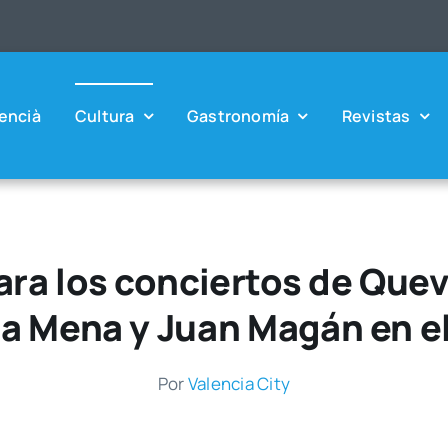
en­cià
Cul­tu­ra
Gas­tro­no­mía
Revis­tas
ra los conciertos de Que
a Mena y Juan Magán en e
Por
Valen­cia City