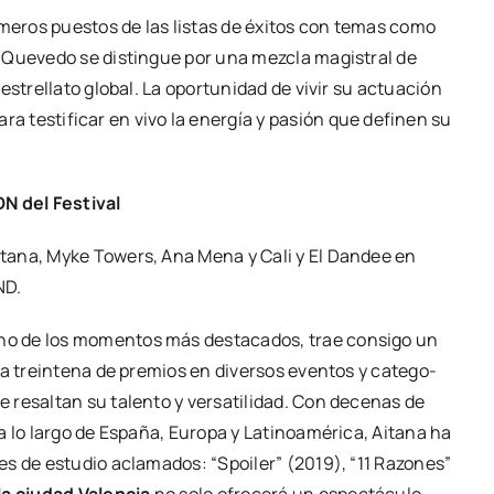
i­me­ros pues­tos de las lis­tas de éxi­tos con temas como
 Que­ve­do se dis­tin­gue por una mez­cla magis­tral de
stre­lla­to glo­bal. La opor­tu­ni­dad de vivir su actua­ción
 tes­ti­fi­car en vivo la ener­gía y pasión que defi­nen su
N del Fes­ti­val
Aita­na, Myke Towers, Ana Mena y Cali y El Dan­dee en
ND.
 de los momen­tos más des­ta­ca­dos, trae con­si­go un
na trein­te­na de pre­mios en diver­sos even­tos y cate­go­
resal­tan su talen­to y ver­sa­ti­li­dad. Con dece­nas de
 lo lar­go de Espa­ña, Euro­pa y Lati­noa­mé­ri­ca, Aita­na ha
es de estu­dio acla­ma­dos: “Spoi­ler” (2019), “11 Razo­nes”