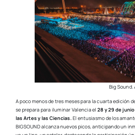
Big Sound. 
A poco menos de tres meses para la cuar­ta edi­ción 
se pre­pa­ra para ilu­mi­nar Valen­cia el
28 y 29 de juni
las Artes y las Cien­cias.
El entu­sias­mo de los aman­te
BIGSOUND alcan­za nue­vos picos, anti­ci­pan­do un inmi­