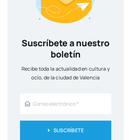
Suscríbete a nuestro
boletín
Reci­be toda la actua­li­dad en cul­tu­ra y
ocio, de la ciu­dad de Valen­cia
SUSCRÍBETE