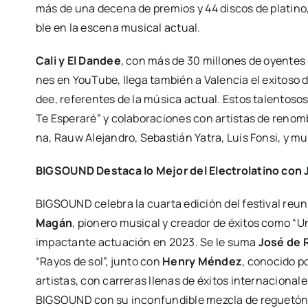
más de una dece­na de pre­mios y 44 dis­cos de pla­tino
ble en la esce­na musi­cal actual.
Cali y El Dan­dee
, con más de 30 millo­nes de oyen­tes me
nes en You­Tu­be, lle­ga tam­bién a Valen­cia el exi­to­s
dee, refe­ren­tes de la músi­ca actual. Estos talen­to­so
Te Espe­ra­ré” y cola­bo­ra­cio­nes con artis­tas de renom
na, Rauw Ale­jan­dro, Sebas­tián Yatra, Luis Fon­si, y 
BIGSOUND Des­ta­ca lo Mejor del Elec­tro­la­tino c
BIGSOUND cele­bra la cuar­ta edi­ción del fes­ti­val reu­nie
Magán
, pio­ne­ro musi­cal y crea­dor de éxi­tos como 
impac­tan­te actua­ción en 2023. Se le suma
José de 
“Rayos de sol”, jun­to con
Henry Mén­dez
, cono­ci­do po
artis­tas, con carre­ras lle­nas de éxi­tos inter­na­cio­na­le
BIGSOUND con su incon­fun­di­ble mez­cla de regue­tón