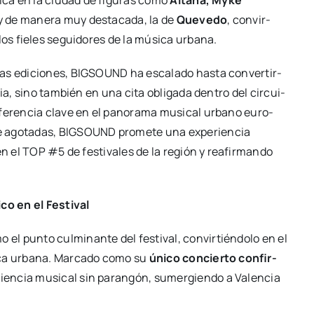
úni­ca en la ciu­dad de figu­ras como
Aita­na, Myke
 de mane­ra muy des­ta­ca­da, la de
Que­ve­do
, con­vir­
los fie­les segui­do­res de la músi­ca urba­na.
as edi­cio­nes, BIGSOUND ha esca­la­do has­ta con­ver­tir­
­cia, sino tam­bién en una cita obli­ga­da den­tro del cir­cui­
refe­ren­cia cla­ve en el pano­ra­ma musi­cal urbano euro­
te ago­ta­das, BIGSOUND pro­me­te una expe­rien­cia
 en el TOP #5 de fes­ti­va­les de la región y reafir­man­do
 en el Fes­ti­val
pun­to cul­mi­nan­te del fes­ti­val, con­vir­tién­do­lo en el
i­ca urba­na. Mar­ca­do como su
úni­co con­cier­to con­fir­
rien­cia musi­cal sin paran­gón, sumer­gien­do a Valen­cia