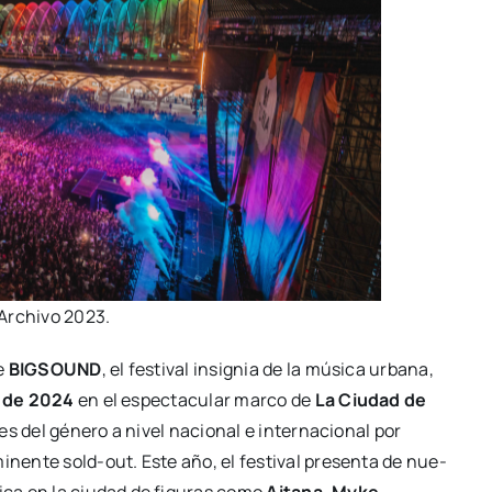
Archi­vo 2023.
de
BIGSOUND
, el fes­ti­val insig­nia de la músi­ca urba­na,
o de 2024
en el espec­ta­cu­lar mar­co de
La Ciu­dad de
s del géne­ro a nivel nacio­nal e inter­na­cio­nal por
nen­te sold-out. Este año, el fes­ti­val pre­sen­ta de nue­