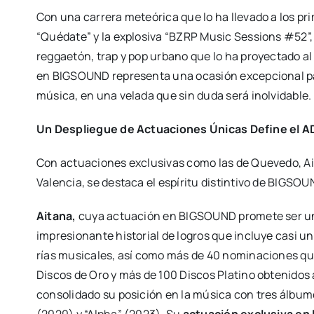
Con una carre­ra meteó­ri­ca que lo ha lle­va­do a los pr
“Qué­da­te” y la explo­si­va “BZRP Music Ses­sions #52”,
reg­gae­tón, trap y pop urbano que lo ha pro­yec­ta­do al e
en BIGSOUND repre­sen­ta una oca­sión excep­cio­nal para
músi­ca, en una vela­da que sin duda será inol­vi­da­ble.
Un Des­plie­gue de Actua­cio­nes Úni­cas Defi­ne el AD
Con actua­cio­nes exclu­si­vas como las de Que­ve­do, 
Valen­cia, se des­ta­ca el espí­ri­tu dis­tin­ti­vo de BIGSOU
Aita­na,
cuya actua­ción en BIGSOUND pro­me­te ser uno
impre­sio­nan­te his­to­rial de logros que inclu­ye casi u
rías musi­ca­les, así como más de 40 nomi­na­cio­nes que 
Dis­cos de Oro y más de 100 Dis­cos Pla­tino obte­ni­dos a
con­so­li­da­do su posi­ción en la músi­ca con tres álbu­m