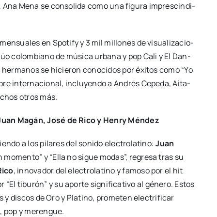
, Ana Mena se con­so­li­da como una figu­ra impres­cin­di­
n­sua­les en Spo­tify y 3 mil millo­nes de visua­li­za­cio­
o dúo colom­biano de músi­ca urba­na y pop Cali y El Dan­
s her­ma­nos se hicie­ron cono­ci­dos por éxi­tos como “Yo
­bre inter­na­cio­nal, inclu­yen­do a Andrés Cepe­da, Aita­
muchos otros más.
on Juan Magán, José de Rico y Henry Mén­dez
n­do a los pila­res del soni­do elec­tro­la­tino:
Juan
“Un momen­to” y “Ella no sigue modas”, regre­sa tras su
Rico
, inno­va­dor del elec­tro­la­tino y famo­so por el hit
r “El tibu­rón” y su apor­te sig­ni­fi­ca­ti­vo al géne­ro. Estos
s y dis­cos de Oro y Pla­tino, pro­me­ten elec­tri­fi­car
, pop y meren­gue.