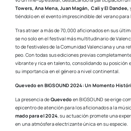
vo un line-up este­lar, des­ta­can­do la par­ti­ci­pa­ción 
Towers, Ana Mena, Juan Magán, Cali y El Dan­dee,
y
tién­do­lo en el even­to impres­cin­di­ble del verano para 
Tras atraer a más de 70,000 afi­cio­na­dos en sus últi­m
se no solo en el fes­ti­val más mul­ti­tu­di­na­rio de Valen
to de fes­ti­va­les de la Comu­ni­dad Valen­cia­na y una 
peo. Con todas sus edi­cio­nes pre­vias com­ple­ta­men­
vibran­te y rica en talen­to, con­so­li­dan­do su posi­ción
su impor­tan­cia en el géne­ro a nivel con­ti­nen­tal.
Que­ve­do en BIGSOUND 2024: Un Momen­to His­tó­ri­co
La pre­sen­cia de
Que­ve­do
en BIGSOUND se eri­ge como el 
epi­cen­tro de aten­ción para los afi­cio­na­dos a la mús
ma­do para el 2024
, su actua­ción pro­me­te una expe­
en una atmós­fe­ra elec­tri­zan­te úni­ca en su espe­cie.