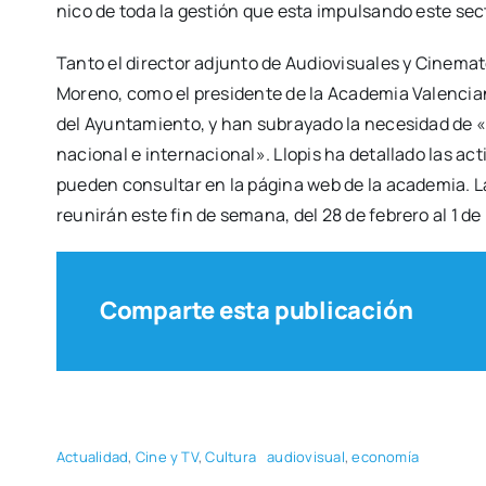
ni­co de toda la ges­tión que esta impul­san­do este sec­
Tan­to el direc­tor adjun­to de Audio­vi­sua­les y Cine­ma­to
Moreno, como el pre­si­den­te de la Aca­de­mia Valen­cia­n
del Ayun­ta­mien­to, y han sub­ra­ya­do la nece­si­dad de «
nacio­nal e inter­na­cio­nal». Llo­pis ha deta­lla­do las act
pue­den con­sul­tar en la pági­na web de la aca­de­mia. 
reu­ni­rán este fin de sema­na, del 28 de febre­ro al 1 de
Comparte esta publicación
Actua­li­dad
,
Cine y TV
,
Cul­tu­ra
audio­vi­sual
,
eco­no­mía