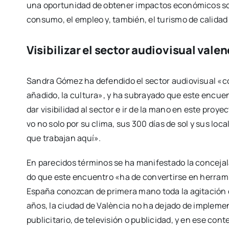
una opor­tu­ni­dad de obte­ner impac­tos eco­nó­mi­cos s
con­su­mo, el empleo y, tam­bién, el turis­mo de cali­dad 
Visibilizar el sector audiovisual vale
San­dra Gómez ha defen­di­do el sec­tor audio­vi­sual «c
aña­di­do, la cul­tu­ra», y ha sub­ra­ya­do que este encu
dar visi­bi­li­dad al sec­tor e ir de la mano en este pro­y
vo no solo por su cli­ma, sus 300 días de sol y sus loca­li
que tra­ba­jan aquí».
En pare­ci­dos tér­mi­nos se ha mani­fes­ta­do la con­ce­ja
do que este encuen­tro «ha de con­ver­tir­se en herra­mi
Espa­ña conoz­can de pri­me­ra mano toda la agi­ta­ción 
años, la ciu­dad de Valèn­cia no ha deja­do de imple­men­t
publi­ci­ta­rio, de tele­vi­sión o publi­ci­dad, y en ese c