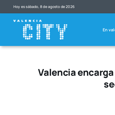
Saltar
Hoy es sába­do, 8 de agos­to de 2026
al
contenido
En val
Valencia encarga
se