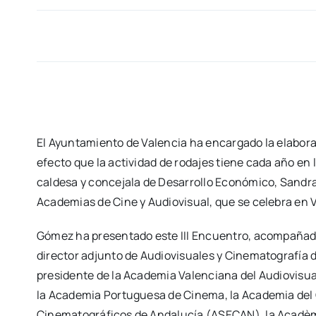
El Ayun­ta­mien­to de Valen­cia ha encar­ga­do la ela­bo­
efec­to que la acti­vi­dad de roda­jes tie­ne cada año en l
cal­de­sa y con­ce­ja­la de Desa­rro­llo Eco­nó­mi­co, San­
Aca­de­mias de Cine y Audio­vi­sual, que se cele­bra en 
Gómez ha pre­sen­ta­do este III Encuen­tro, acom­pa­ña­do 
direc­tor adjun­to de Audio­vi­sua­les y Cine­ma­to­gra­fía 
pre­si­den­te de la Aca­de­mia Valen­cia­na del Audio­vi­sua
la Aca­de­mia Por­tu­gue­sa de Cine­ma, la Aca­de­mia del C
Cine­ma­to­grá­fi­cos de Anda­lu­cía (ASECAN), la Aca­dè­