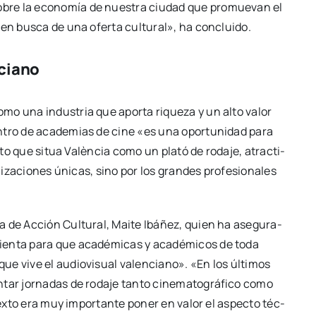
obre la eco­no­mía de nues­tra ciu­dad que pro­mue­van el
en bus­ca de una ofer­ta cul­tu­ral», ha con­clui­do.
nciano
omo una indus­tria que apor­ta rique­za y un alto valor
en­tro de aca­de­mias de cine «es una opor­tu­ni­dad para
ec­to que situa Valèn­cia como un pla­tó de roda­je, atrac­ti­
­za­cio­nes úni­cas, sino por los gran­des pro­fe­sio­na­les
­la de Acción Cul­tu­ral, Mai­te Ibá­ñez, quien ha ase­gu­ra­
en­ta para que aca­dé­mi­cas y aca­dé­mi­cos de toda
que vive el audio­vi­sual valen­ciano». «En los últi­mos
ar jor­na­das de roda­je tan­to cine­ma­to­grá­fi­co como
on­tex­to era muy impor­tan­te poner en valor el aspec­to téc­