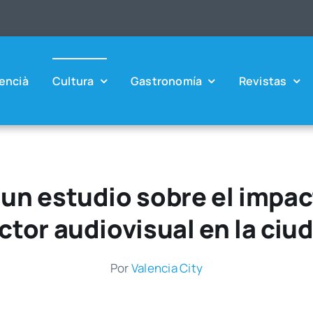
en­cià
Cul­tu­ra
Gas­tro­no­mía
Revis­tas
 un estudio sobre el impa
ctor audiovisual en la ciu
Por
Valen­cia City