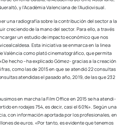
ue­ral­tó, y l’Acadèmia Valen­cia­na de l’Audiovisual.
una radio­gra­fía sobre la con­tri­bu­ción del sec­tor a la
r cre­cien­do de la mano del sec­tor. Para ello, a tra­vés
 encar­gar un estu­dio de impac­to eco­nó­mi­co que nos
ce­al­cal­de­sa. Esta ini­cia­ti­va se enmar­ca en la linea
de Valèn­cia como pla­tó cine­ma­to­grá­fi­co, que per­mi­ta
es. «De hecho –ha expli­ca­do Gómez- gra­cias a la crea­ción
cifras, como las de 2015 en que se aten­dió 22 con­sul­tas
on­sul­tas aten­di­das el pasa­do año, 2019, de las que 232
e pusi­mos en mar­cha la Film Offi­ce en 2015 se ha aten­di­
er­ti­do en roda­jes 754, es decir, casi el 60%». Según una
cia, con infor­ma­ción apor­ta­da por los pro­fe­sio­na­les, en
millo­nes de euros. «Por tan­to, es evi­den­te que tene­mos