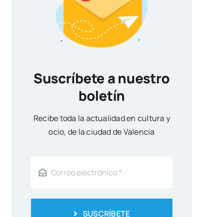
Suscríbete a nuestro
boletín
Reci­be toda la actua­li­dad en cul­tu­ra y
ocio, de la ciu­dad de Valen­cia
SUSCRÍBETE