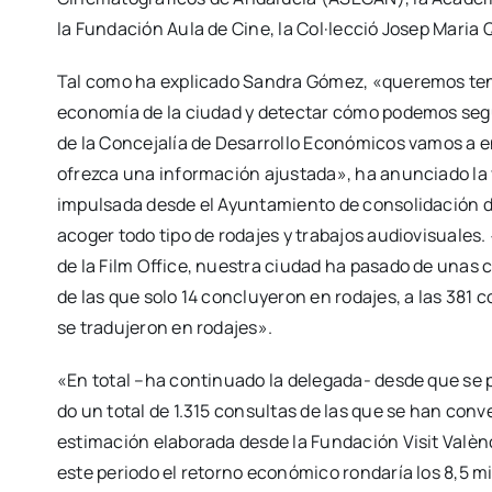
la Fun­da­ción Aula de Cine, la Col·lecció Josep Maria Q
Tal como ha expli­ca­do San­dra Gómez, «que­re­mos tener 
eco­no­mía de la ciu­dad y detec­tar cómo pode­mos segui
de la Con­ce­ja­lía de Desa­rro­llo Eco­nó­mi­cos vamos a
ofrez­ca una infor­ma­ción ajus­ta­da», ha anun­cia­do la vi
impul­sa­da des­de el Ayun­ta­mien­to de con­so­li­da­ción 
aco­ger todo tipo de roda­jes y tra­ba­jos audio­vi­sua­l
de la Film Offi­ce, nues­tra ciu­dad ha pasa­do de unas 
de las que solo 14 con­clu­ye­ron en roda­jes, a las 381 c
se tra­du­je­ron en roda­jes».
«En total –ha con­ti­nua­do la dele­­ga­­da- des­de que s
do un total de 1.315 con­sul­tas de las que se han con­v
esti­ma­ción ela­bo­ra­da des­de la Fun­da­ción Visit Valèn­
este perio­do el retorno eco­nó­mi­co ron­da­ría los 8,5 