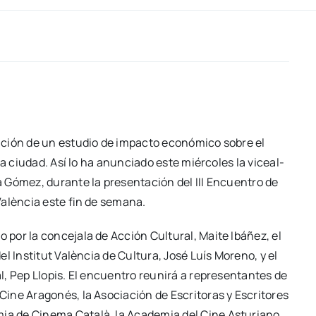
ra­ción de un estu­dio de impac­to eco­nó­mi­co sobre el
a ciu­dad. Así lo ha anun­cia­do este miér­co­les la vice­al­
dra Gómez, duran­te la pre­sen­ta­ción del III Encuen­tro de
Valèn­cia este fin de sema­na.
por la con­ce­ja­la de Acción Cul­tu­ral, Mai­te Ibá­ñez, el
del Ins­ti­tut Valèn­cia de Cul­tu­ra, José Luís Moreno, y el
l, Pep Llo­pis. El encuen­tro reu­ni­rá a repre­sen­tan­tes de
ine Ara­go­nés, la Aso­cia­ción de Escri­to­ras y Escri­to­res
mia de Cine­ma Cata­là, la Aca­de­mia del Cine Astu­riano,