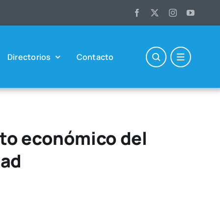
Direc­to­rios
Con­tac­to
cto económico del
dad