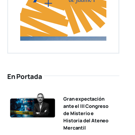
En Portada
Gran expectación
ante el III Congreso
de Misterio e
Historia del Ateneo
Mercantil