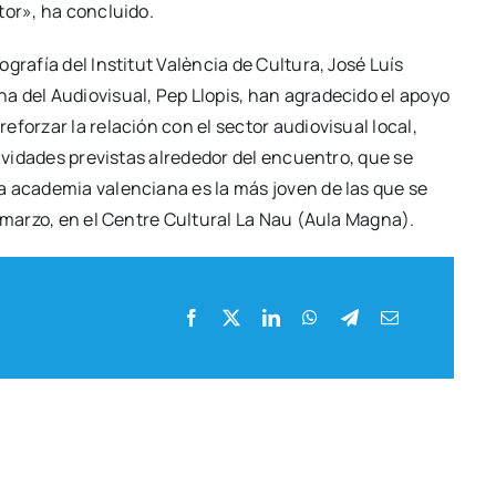
tor», ha con­clui­do.
­gra­fía del Ins­ti­tut Valèn­cia de Cul­tu­ra, José Luís
a del Audio­vi­sual, Pep Llo­pis, han agra­de­ci­do el apo­yo
refor­zar la rela­ción con el sec­tor audio­vi­sual local,
i­vi­da­des pre­vis­tas alre­de­dor del encuen­tro, que se
La aca­de­mia valen­cia­na es la más joven de las que se
 mar­zo, en el Cen­tre Cul­tu­ral La Nau (Aula Mag­na).