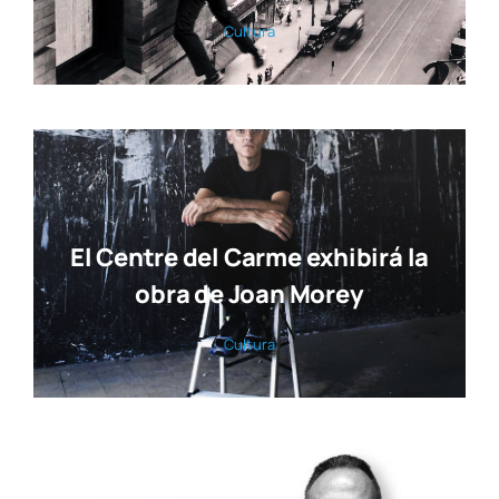
Cul­tu­ra
El Centre del Carme exhibirá la
obra de Joan Morey
Cul­tu­ra