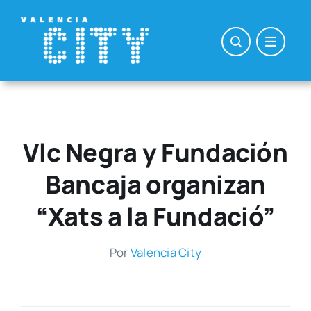
Saltar
al
contenido
Vlc Negra y Fundación
Bancaja organizan
“Xats a la Fundació”
Por
Valen­cia City