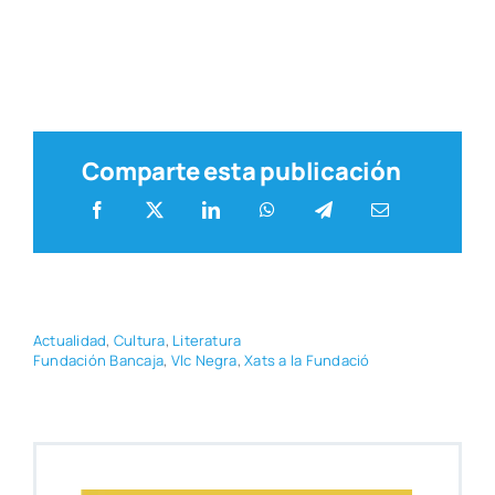
Comparte esta publicación
Actua­li­dad
,
Cul­tu­ra
,
Lite­ra­tu­ra
Fun­da­ción Ban­ca­ja
,
Vlc Negra
,
Xats a la Fun­da­ció