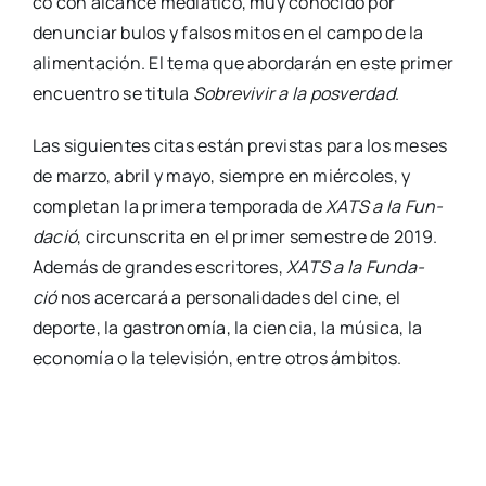
co con alcan­ce mediá­ti­co, muy cono­ci­do por
denun­ciar bulos y fal­sos mitos en el cam­po de la
ali­men­ta­ción. El tema que abor­da­rán en este pri­mer
encuen­tro se titu­la
Sobre­vi­vir a la pos­ver­dad
.
Las siguien­tes citas están pre­vis­tas para los meses
de mar­zo, abril y mayo, siem­pre en miér­co­les, y
com­ple­tan la pri­me­ra tem­po­ra­da de
XATS a la Fun­
da­ció
, cir­cuns­cri­ta en el pri­mer semes­tre de 2019.
Ade­más de gran­des escri­to­res,
XATS a la Fun­da­
ció
nos acer­ca­rá a per­so­na­li­da­des del cine, el
depor­te, la gas­tro­no­mía, la cien­cia, la músi­ca, la
eco­no­mía o la tele­vi­sión, entre otros ámbi­tos.