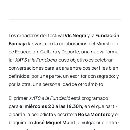
Los crea­do­res del fes­ti­val
Vlc Negra
y la
Fun­da­ción
Ban­ca­ja
lan­zan, con la cola­bo­ra­ción del Minis­te­rio
de Edu­ca­ción, Cul­tu­ra y Depor­te, una nue­va fór­mu­
la:
XATS a la Fun­da­ció
, cuyo obje­ti­vo es cele­brar
con­ver­sa­cio­nes cara a cara entre dos per­fi­les bien
defi­ni­dos: por una par­te, un escri­tor con­sa­gra­do; y
por la otra, una per­so­na­li­dad de otro ámbi­to.
El pri­mer
XATS a la Fun­da­ció
está pro­gra­ma­do
para
el miér­co­les 20 a las 19:30h,
en el que par­ti­
ci­pa­rán la perio­dis­ta y escri­to­ra
Rosa Mon­te­ro
y el
bio­quí­mi­co
José Miguel Mulet
, divul­ga­dor cien­tí­fi­