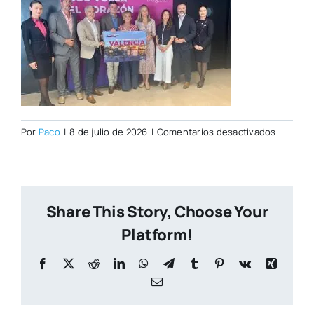
en
Por
Paco
|
8 de julio de 2026
|
Comentarios desactivados
PORTAD
CITY
NUEVA
Share This Story, Choose Your
Platform!
Facebook
X
Reddit
LinkedIn
WhatsApp
Telegram
Tumblr
Pinterest
Vk
Xing
Correo
electrónico