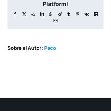
at
Platform!
12.42.06
Facebook
X
Reddit
LinkedIn
WhatsApp
Telegram
Tumblr
Pinterest
Vk
Xing
Correo
electrónico
Sobre el Autor:
Paco