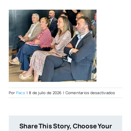
en
Por
Paco
|
8 de julio de 2026
|
Comentarios desactivados
WhatsA
Image
2026-
07-
Share This Story, Choose Your
08