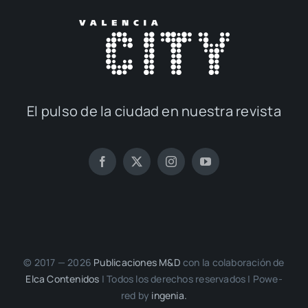
El pul­so de la ciu­dad en nues­tra revis­ta
© 2017 — 2026
Publi­ca­cio­nes M&D
con la cola­bo­ra­ción de
Elca Con­te­ni­dos
| Todos los dere­chos reser­va­dos | Powe­
red by
inge­nia.