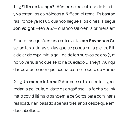
1.- ¿El fin de la saga?:
Aún no se ha estre­na­do la pri­
y ya están los opi­nó­lo­gos a
full
con el tema. Es bas­tan
ras, ron­de ya los 65 cuan­do lle­gue a los cines la seg
Jon Voight
—tenía 57— cuan­do salió en la pri­me­ra ent
El actor ase­gu­ró en una entre­vis­ta
con Savan­nah Gu
serán las últi­mas en las que se pon­ga en la piel de E
a dejar de expri­mir la galli­na de los hue­vos de oro (y
no vol­ve­rá, sino que se lo ha que­da­do Dis­ney). Aun­qu
dan­do a enten­der que podría batir el récord de Harri­
2.- ¿Un roda­je infer­nal?
Aun­que se ha escri­to —¿co
rodar la pelí­cu­la, el dato es enga­ño­so. La fecha de in
ma­lo covid llá­ma­lo pan­de­mia de Soros para domi­nar 
reali­dad, han pasa­do ape­nas tres años des­de que empe
des­ca­be­lla­do.