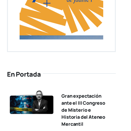
En Portada
Gran expectación
ante el III Congreso
de Misterio e
Historia del Ateneo
Mercantil