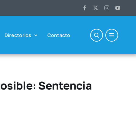
Direc­to­rios
Con­tac­to
posible: Sentencia