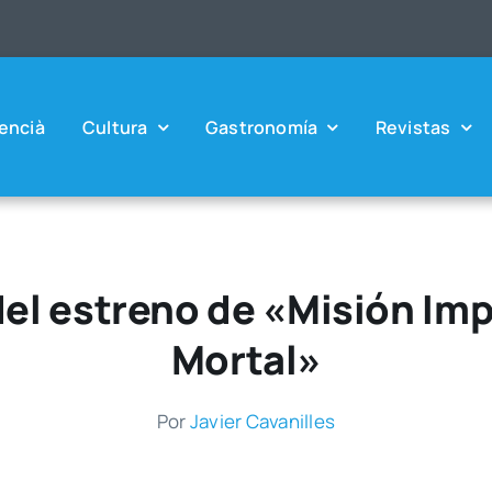
en­cià
Cul­tu­ra
Gas­tro­no­mía
Revis­tas
del estreno de «Misión Im
Mortal»
Por
Javier Cava­ni­lles