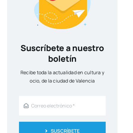
Suscríbete a nuestro
boletín
Reci­be toda la actua­li­dad en cul­tu­ra y
ocio, de la ciu­dad de Valen­cia
SUSCRÍBETE