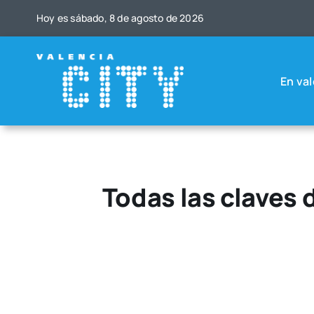
Saltar
Hoy es sába­do, 8 de agos­to de 2026
al
contenido
En val
Todas las claves 