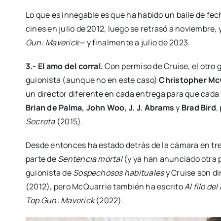
Lo que es inne­ga­ble es que ha habi­do un bai­le de fecha
cines en julio de 2012, lue­go se retra­só a noviem­bre,
Gun: Mave­rick
— y final­men­te a julio de 2023.
3.- El amo del corral.
Con per­mi­so de Crui­se, el otro g
guio­nis­ta (aun­que no en este caso)
Chris­topher Mc
un direc­tor dife­ren­te en cada entre­ga para que cada tít
Brian de Pal­ma, John Woo, J. J. Abrams
y
Brad Bird
,
Secre­ta
(2015).
Des­de enton­ces ha esta­do detrás de la cáma­ra en tres
par­te de
Sen­ten­cia mor­tal
(y ya han anun­cia­do otra p
guio­nis­ta de
Sos­pe­cho­sos habi­tua­les
y Crui­se son din
(2012), pero McQua­rrie tam­bién ha escri­to
Al filo de
Top Gun: Mave­rick
(2022).