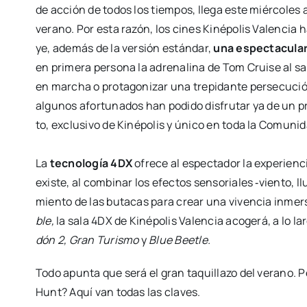
de acción de todos los tiem­pos, lle­ga este miér­co­les a
verano. Por esta razón, los cines Kiné­po­lis Valen­cia h
ye, ade­más de la ver­sión están­dar,
una espec­ta­cu­la
en pri­me­ra per­so­na la adre­na­li­na de Tom Crui­se al 
en mar­cha o pro­ta­go­ni­zar una tre­pi­dan­te per­se­cu­ci
algu­nos afor­tu­na­dos han podi­do dis­fru­tar ya de un pr
to, exclu­si­vo de Kiné­po­lis y úni­co en toda la Comu­ni­
La
tec­no­lo­gía 4DX
ofre­ce al espec­ta­dor la expe­rien­c
exis­te, al com­bi­nar los efec­tos sen­so­ria­les ‑vien­to, ll
mien­to de las buta­cas para crear una viven­cia inmer­s
ble,
la sala 4DX de Kiné­po­lis Valen­cia aco­ge­rá, a lo l
dón 2, Gran Turis­mo
y
Blue Beetle.
Todo apun­ta que será el gran taqui­lla­zo del verano. 
Hunt? Aquí van todas las cla­ves.