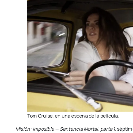
Tom Crui­se, en una esce­na de la pelí­cu­la.
Misión: Impo­si­ble — Sen­ten­cia Mor­tal, par­te 1,
sép­ti­