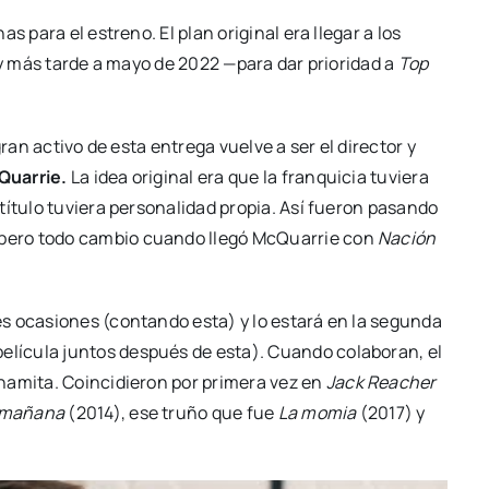
s para el estreno. El plan ori­gi­nal era lle­gar a los
 y más tar­de a mayo de 2022 —para dar prio­ri­dad a
Top
ran acti­vo de esta entre­ga vuel­ve a ser el direc­tor y
Qua­rrie.
La idea ori­gi­nal era que la fran­qui­cia tuvie­ra
u­lo tuvie­ra per­so­na­li­dad pro­pia. Así fue­ron pasan­do
 pero todo cam­bio cuan­do lle­gó McQua­rrie con
Nación
 oca­sio­nes (con­tan­do esta) y lo esta­rá en la segun­da
elí­cu­la jun­tos des­pués de esta). Cuan­do cola­bo­ran, el
a­mi­ta. Coin­ci­die­ron por pri­me­ra vez en
Jack Reacher
l maña­na
(2014), ese tru­ño que fue
La momia
(2017) y