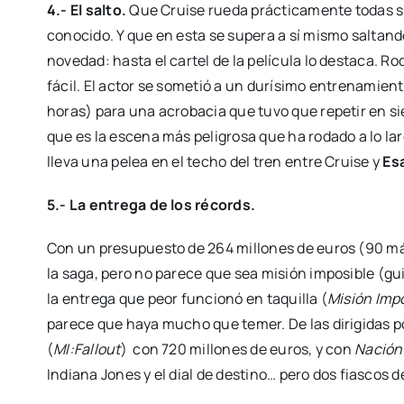
4.- El sal­to.
Que Crui­se rue­da prác­ti­ca­men­te todas 
cono­ci­do. Y que en esta se supera a sí mis­mo sal­tan­
nove­dad: has­ta el car­tel de la pelí­cu­la lo des­ta­ca. R
fácil. El actor se some­tió a un durí­si­mo entre­na­mien­
horas) para una acro­ba­cia que tuvo que repe­tir en sie
que es la esce­na más peli­gro­sa que ha roda­do a lo lar­
lle­va una pelea en el techo del tren entre Crui­se y
Esa
5.- La entre­ga de los récords.
Con un pre­su­pues­to de 264 millo­nes de euros (90 más 
la saga, pero no pare­ce que sea misión impo­si­ble (gui
la entre­ga que peor fun­cio­nó en taqui­lla (
Misión Impo­s
pare­ce que haya mucho que temer. De las diri­gi­das 
(
MI:Fallout
) con 720 millo­nes de euros, y con
Nación 
India­na Jones y el dial de des­tino… pero dos fias­cos