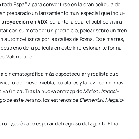
 toda Espa­ña para con­ver­tir­se en la gran pelí­cu­la del
an pre­pa­ra­do un lan­za­mien­to muy espe­cial que inclu­
r pro­yec­ción en 4DX
, duran­te la cual el públi­co vivi­rá
sal­tar con su moto por un pre­ci­pi­cio, pelear sobre un tren
ón auto­mo­vi­lís­ti­ca por las calles de Roma. Este mar­tes,
e­es­treno de la pelí­cu­la en este impre­sio­nan­te for­ma­
dad Valen­cia­na.
ia cine­ma­to­grá­fi­ca más espec­ta­cu­lar y rea­lis­ta que
u­via, rui­do, nie­ve, nie­bla, los olo­res y la luz- con el movi­
i­va úni­ca. Tras la nue­va entre­ga de
Misión: Impo­si­
ar­go de este verano, los estre­nos de
Ele­men­tal, Mega­lo­
Pero… ¿qué cabe espe­rar del regre­so del agen­te Ethan