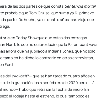
me­ra de las dos par­tes de que cons­ta
Sen­ten­cia mor­tal
­te pro­ba­ble que Tom Crui­se, que suma ya 61 pri­ma­ve­
un­da par­te. De hecho, ya es cua­tro años más vie­jo que
re­ga.
th­rie
en Today Show­que que estas dos entre­gas
than Hunt, lo que no quie­re decir que la Para­mount vaya
 más aho­ra que ha jubi­la­do a India­na Jones, que no solo
e tam­bién ha dicho lo con­tra­rio en otras entre­vis­tas,
son Ford.
sas del
click­bait
?— que se han tar­da­do cua­tro años en
i­cio de la gra­ba­ción iba a ser febre­ro de 2020 pero —llá­
el mun­do— hubo que retra­sar la fecha de ini­cio. En
­zó el roda­je has­ta el estreno, lo cual tam­po­co es