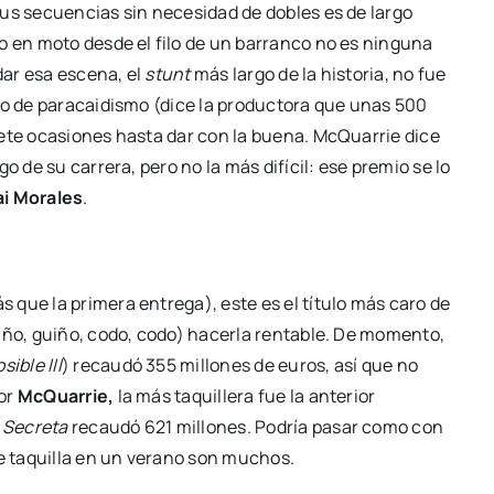
sus secuen­cias sin nece­si­dad de dobles es de lar­go
do en moto des­de el filo de un barran­co no es nin­gu­na
odar esa esce­na, el
stunt
más lar­go de la his­to­ria, no fue
to de para­cai­dis­mo (dice la pro­duc­to­ra que unas 500
­te oca­sio­nes has­ta dar con la bue­na. McQua­rrie dice
go de su carre­ra, pero no la más difí­cil: ese pre­mio se lo
i Mora­les
.
que la pri­me­ra entre­ga), este es el títu­lo más caro de
­ño, gui­ño, codo, codo) hacer­la ren­ta­ble. De momen­to,
i­ble III
) recau­dó 355 millo­nes de euros, así que no
por
McQua­rrie,
la más taqui­lle­ra fue la ante­rior
Secre­ta
recau­dó 621 millo­nes. Podría pasar como con
 de taqui­lla en un verano son muchos.