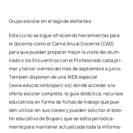
Gru­po esco­lar en el lago de ele­fan­tes
Este cur­so se sigue ofre­cien­do herra­mien­tas para
el docen­te como el Car­né Anual Docen­te (CAD)
para que pue­dan pre­pa­rar mejor la visi­ta del alum­
na­do o los Encuen­tros con el Pro­fe­so­ra­do cada pri­
mer y ter­cer vier­nes del mes de sep­tiem­bre a junio.
Tam­bién dis­po­nen de una WEB espe­cial
(www.educacionbioparc.es) don­de acce­der a la
ofer­ta esco­lar com­ple­ta, la guía didác­ti­ca, recur­sos
edu­ca­ti­vos en for­ma de fichas de tra­ba­jo que pue­
den uti­li­zar en sus cla­ses y pue­den soli­ci­tar el bole­
tín edu­ca­ti­vo de Bio­parc que se edi­ta perió­di­ca­
men­te para man­te­ner actua­li­za­da toda la infor­ma­