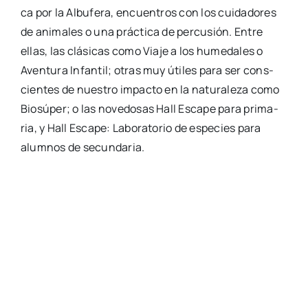
ca por la Albu­fe­ra, encuen­tros con los cui­da­do­res
de ani­ma­les o una prác­ti­ca de per­cu­sión. Entre
ellas, las clá­si­cas como Via­je a los hume­da­les o
Aven­tu­ra Infan­til; otras muy úti­les para ser cons­
cien­tes de nues­tro impac­to en la natu­ra­le­za como
Bio­sú­per; o las nove­do­sas Hall Esca­pe para pri­ma­
ria, y Hall Esca­pe: Labo­ra­to­rio de espe­cies para
alum­nos de secun­da­ria.