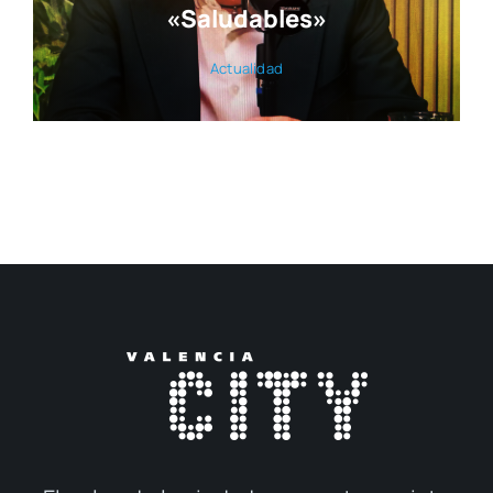
El pul­so de la ciu­dad en nues­tra revis­ta
© 2017 — 2026
Publi­ca­cio­nes M&D
con la cola­bo­ra­ción de