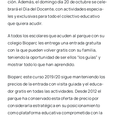
ción. Ade­más, el domin­go día 20 de octu­bre se cele­
bra­rá el Día del Docen­te, con acti­vi­da­des espe­cia­
les y exclu­si­vas para todo el colec­ti­vo edu­ca­ti­vo
que quie­ra acu­dir.
A todos los esco­la­res que acu­den al par­que con su
cole­gio Bio­parc les entre­ga una entra­da gra­tui­ta
con la que pue­den vol­ver gra­tis con su fami­lia,
tenien­do la opor­tu­ni­dad de ser ellos “los guías” y
mos­trar todo lo que han apren­di­do.
Bio­parc este cur­so 2019/20 sigue man­te­nien­do los
pre­cios de la entra­da con visi­ta guia­da y el edu­ca­
dor gra­tis en todas las acti­vi­da­des. Des­de 2012 el
par­que ha con­ser­va­do esta ofer­ta de pre­cio por
con­si­de­rar­la estra­té­gi­ca en su posi­cio­na­mien­to
como pla­ta­for­ma edu­ca­ti­va com­pro­me­ti­da con la