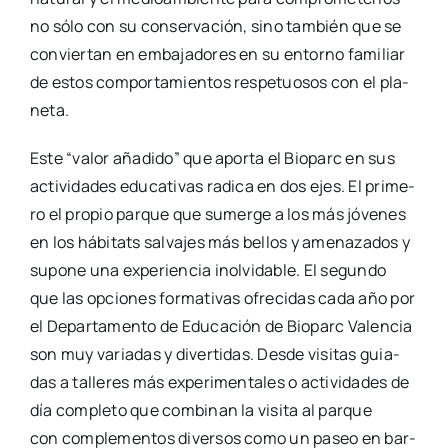
no sólo con su con­ser­va­ción, sino tam­bién que se
con­vier­tan en emba­ja­do­res en su entorno fami­liar
de estos com­por­ta­mien­tos res­pe­tuo­sos con el pla­
ne­ta.
Este “valor aña­di­do” que apor­ta el Bio­parc en sus
acti­vi­da­des edu­ca­ti­vas radi­ca en dos ejes. El pri­me­
ro el pro­pio par­que que sumer­ge a los más jóve­nes
en los hábi­tats sal­va­jes más bellos y ame­na­za­dos y
supo­ne una expe­rien­cia inol­vi­da­ble. El segun­do
que las opcio­nes for­ma­ti­vas ofre­ci­das cada año por
el Depar­ta­men­to de Edu­ca­ción de Bio­parc Valen­cia
son muy varia­das y diver­ti­das. Des­de visi­tas guia­
das a talle­res más expe­ri­men­ta­les o acti­vi­da­des de
día com­ple­to que com­bi­nan la visi­ta al par­que
con com­ple­men­tos diver­sos como un paseo en bar­