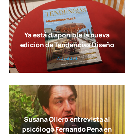
Susana Ollero entrevista al
psicólogo Fernando Pena en
«Saludables»
Actua­li­dad