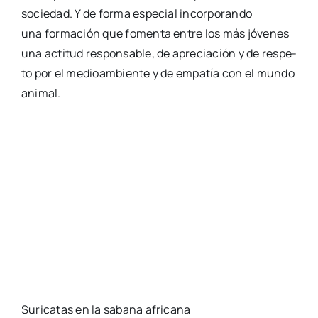
socie­dad. Y de for­ma espe­cial incor­po­ran­do
una for­ma­ción que fomen­ta entre los más jóve­nes
una acti­tud res­pon­sa­ble, de apre­cia­ción y de res­pe­
to por el medioam­bien­te y de empa­tía con el mun­do
ani­mal.
Suri­ca­tas en la saba­na afri­ca­na
Comparte esta publicación
Actua­li­dad
,
Ani­ma­les