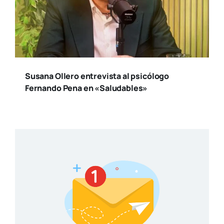
Suscríbete a nuestro
boletín
Reci­be toda la actua­li­dad en cul­tu­ra y
ocio, de la ciu­dad de Valen­cia