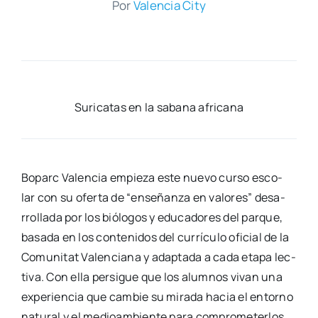
Por
Valen­cia City
Suri­ca­tas en la saba­na afri­ca­na
Boparc Valen­cia empie­za este nue­vo cur­so esco­
lar con su ofer­ta de “ense­ñan­za en valo­res” desa­
rro­lla­da por los bió­lo­gos y edu­ca­do­res del par­que,
basa­da en los con­te­ni­dos del currícu­lo ofi­cial de la
Comu­ni­tat Valen­cia­na y adap­ta­da a cada eta­pa lec­
ti­va. Con ella per­si­gue que los alum­nos vivan una
expe­rien­cia que cam­bie su mira­da hacia el entorno
natu­ral y el medioam­bien­te para com­pro­me­ter­los