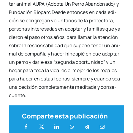
tar ani­mal AUPA (Adop­ta Un Perro Aban­do­na­do) y
Fun­da­ción Bio­parc Des­de enton­ces en cada edi­
ción se con­gre­gan volun­ta­rios de la pro­tec­to­ra,
per­so­nas intere­sa­das en adop­tar y fami­lias que ya
die­ron el paso otros años, para lla­mar la aten­ción
sobre la res­pon­sa­bi­li­dad que supo­ne tener un ani­
mal de com­pa­ñía y hacer hin­ca­pié en que adop­tar
un perro y dar­le esa “segun­da opor­tu­ni­dad” y un
hogar para toda la vida, es el mejor de los rega­los
para hacer en estas fechas, siem­pre y cuan­do sea
una deci­sión com­ple­ta­men­te medi­ta­da y con­se­
cuen­te.
Comparte esta publicación