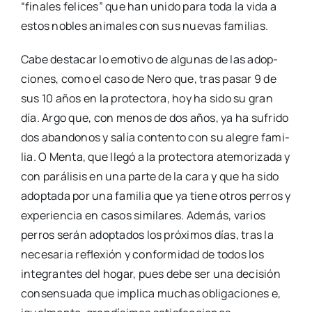
“fina­les feli­ces” que han uni­do para toda la vida a
estos nobles ani­ma­les con sus nue­vas fami­lias.
Cabe des­ta­car lo emo­ti­vo de algu­nas de las adop­
cio­nes, como el caso de Nero que, tras pasar 9 de
sus 10 años en la pro­tec­to­ra, hoy ha sido su gran
día. Argo que, con menos de dos años, ya ha sufri­do
dos aban­do­nos y salía con­ten­to con su ale­gre fami­
lia. O Men­ta, que lle­gó a la pro­tec­to­ra ate­mo­ri­za­da y
con pará­li­sis en una par­te de la cara y que ha sido
adop­ta­da por una fami­lia que ya tie­ne otros perros y
expe­rien­cia en casos simi­la­res. Ade­más, varios
perros serán adop­ta­dos los pró­xi­mos días, tras la
nece­sa­ria refle­xión y con­for­mi­dad de todos los
inte­gran­tes del hogar, pues debe ser una deci­sión
con­sen­sua­da que impli­ca muchas obli­ga­cio­nes e,