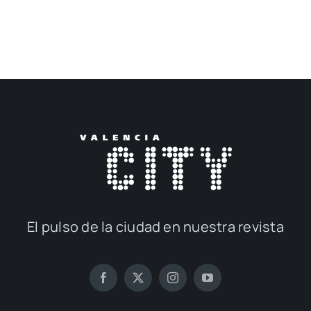
El pul­so de la ciu­dad en nues­tra revis­ta