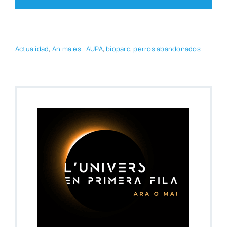
Actua­li­dad
,
Ani­ma­les
AUPA
,
bio­parc
,
perros aban­do­na­dos