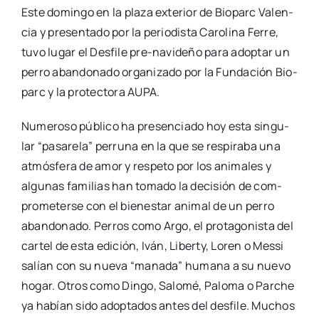
Este domin­go en la pla­za exte­rior de Bio­parc Valen­
cia y pre­sen­ta­do por la perio­dis­ta Caro­li­na Ferre,
tuvo lugar el Des­fi­le pre-navi­­de­­ño para adop­tar un
perro aban­do­na­do orga­ni­za­do por la Fun­da­ción Bio­
parc y la pro­tec­to­ra AUPA.
Nume­ro­so públi­co ha pre­sen­cia­do hoy esta sin­gu­
lar “pasa­re­la” perru­na en la que se res­pi­ra­ba una
atmós­fe­ra de amor y res­pe­to por los ani­ma­les y
algu­nas fami­lias han toma­do la deci­sión de com­
pro­me­ter­se con el bien­es­tar ani­mal de un perro
aban­do­na­do. Perros como Argo, el pro­ta­go­nis­ta del
car­tel de esta edi­ción, Iván, Liberty, Loren o Mes­si
salían con su nue­va “mana­da” huma­na a su nue­vo
hogar. Otros como Din­go, Salo­mé, Palo­ma o Par­che
ya habían sido adop­ta­dos antes del des­fi­le. Muchos