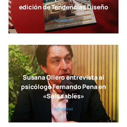
edición de Tendencias Diseño
Actua­li­dad
Susana Ollero entrevista al
psicólogo Fernando Pena en
«Saludables»
Actua­li­dad