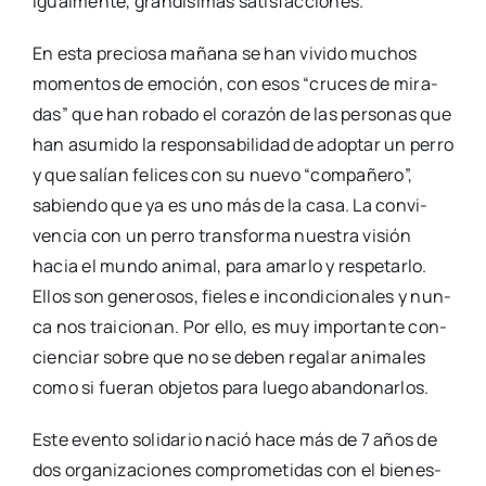
igual­men­te, gran­dí­si­mas satis­fac­cio­nes.
En esta pre­cio­sa maña­na se han vivi­do muchos
momen­tos de emo­ción, con esos “cru­ces de mira­
das” que han roba­do el cora­zón de las per­so­nas que
han asu­mi­do la res­pon­sa­bi­li­dad de adop­tar un perro
y que salían feli­ces con su nue­vo “com­pa­ñe­ro”,
sabien­do que ya es uno más de la casa. La con­vi­
ven­cia con un perro trans­for­ma nues­tra visión
hacia el mun­do ani­mal, para amar­lo y res­pe­tar­lo.
Ellos son gene­ro­sos, fie­les e incon­di­cio­na­les y nun­
ca nos trai­cio­nan. Por ello, es muy impor­tan­te con­
cien­ciar sobre que no se deben rega­lar ani­ma­les
como si fue­ran obje­tos para lue­go aban­do­nar­los.
Este even­to soli­da­rio nació hace más de 7 años de
dos orga­ni­za­cio­nes com­pro­me­ti­das con el bien­es­