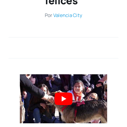
felices”
Por
Valen­cia City