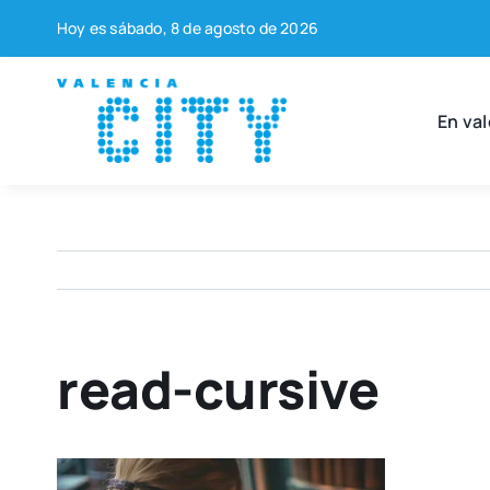
Saltar
Hoy es sába­do, 8 de agos­to de 2026
al
contenido
En val
read-cursive