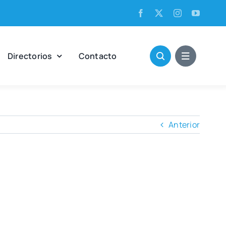
Direc­to­rios
Con­tac­to
Anterior