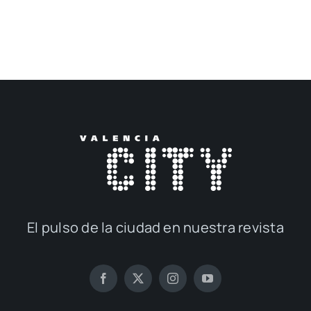
El pul­so de la ciu­dad en nues­tra revis­ta