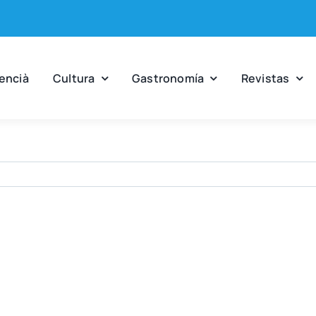
en­cià
Cul­tu­ra
Gas­tro­no­mía
Revis­tas