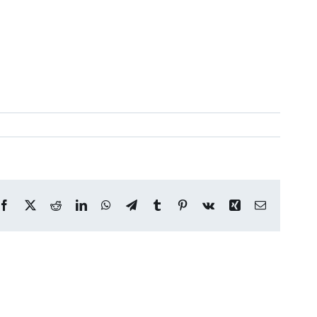
Facebook
X
Reddit
LinkedIn
WhatsApp
Telegram
Tumblr
Pinterest
Vk
Xing
Correo
electrónico