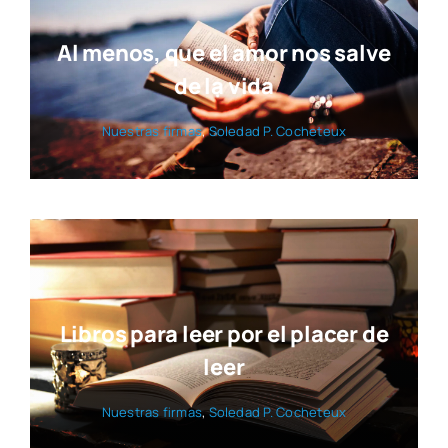
Al menos, que el amor nos salve
de la vida
Nues­tras fir­mas
,
Sole­dad P. Coche­teux
Libros para leer por el placer de
leer
Nues­tras fir­mas
,
Sole­dad P. Coche­teux