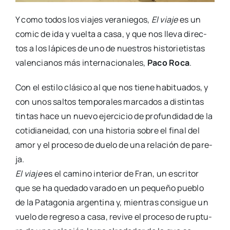
Y como todos los via­jes vera­nie­gos,
El via­je
es un
comic de ida y vuel­ta a casa, y que nos lle­va direc­
tos a los lápi­ces de uno de nues­tros his­to­rie­tis­tas
valen­cia­nos más inter­na­cio­na­les,
Paco Roca
.
Con el esti­lo clá­si­co al que nos tie­ne habi­tua­dos, y
con unos sal­tos tem­po­ra­les mar­ca­dos a dis­tin­tas
tin­tas hace un nue­vo ejer­ci­cio de pro­fun­di­dad de la
coti­dia­nei­dad, con una his­to­ria sobre el final del
amor y el pro­ce­so de due­lo de una rela­ción de pare­
ja.
El via­je
es el camino inte­rior de Fran, un escri­tor
que se ha que­da­do vara­do en un peque­ño pue­blo
de la Pata­go­nia argen­ti­na y, mien­tras con­si­gue un
vue­lo de regre­so a casa, revi­ve el pro­ce­so de rup­tu­