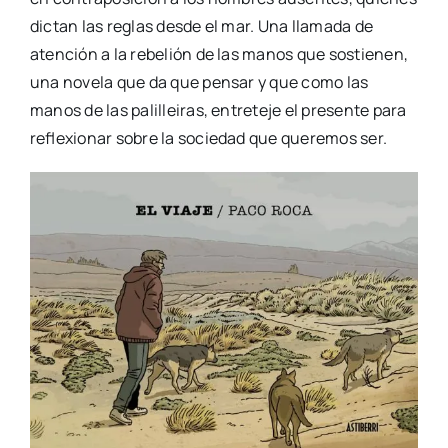
dic­tan las reglas des­de el mar. Una lla­ma­da de
aten­ción a la rebe­lión de las manos que sos­tie­nen,
una nove­la que da que pen­sar y que como las
manos de las pali­llei­ras, entre­te­je el pre­sen­te para
refle­xio­nar sobre la socie­dad que que­re­mos ser.