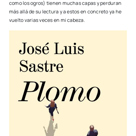
como los ogros) tie­nen muchas capas y per­du­ran
más allá de su lec­tu­ra y a estos en con­cre­to ya he
vuel­to varias veces en mi cabe­za.