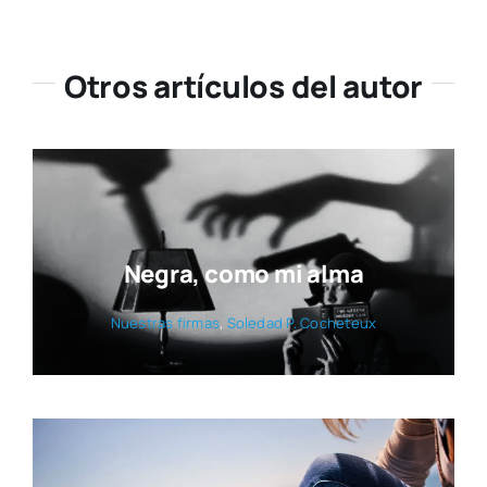
Otros artículos del autor
Negra, como mi alma
Nues­tras fir­mas
,
Sole­dad P. Coche­teux