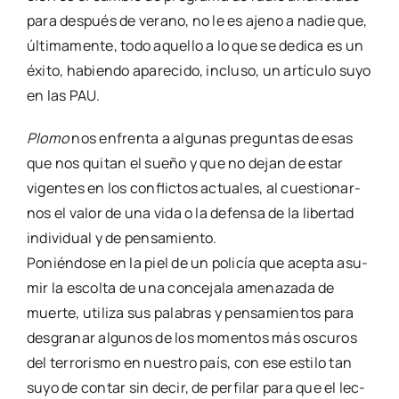
para des­pués de verano, no le es ajeno a nadie que,
últi­ma­men­te, todo aque­llo a lo que se dedi­ca es un
éxi­to, habien­do apa­re­ci­do, inclu­so, un artícu­lo suyo
en las PAU.
Plo­mo
nos enfren­ta a algu­nas pre­gun­tas de esas
que nos qui­tan el sue­ño y que no dejan de estar
vigen­tes en los con­flic­tos actua­les, al cues­tio­nar­
nos el valor de una vida o la defen­sa de la liber­tad
indi­vi­dual y de pen­sa­mien­to.
Ponién­do­se en la piel de un poli­cía que acep­ta asu­
mir la escol­ta de una con­ce­ja­la ame­na­za­da de
muer­te, uti­li­za sus pala­bras y pen­sa­mien­tos para
des­gra­nar algu­nos de los momen­tos más oscu­ros
del terro­ris­mo en nues­tro país, con ese esti­lo tan
suyo de con­tar sin decir, de per­fi­lar para que el lec­