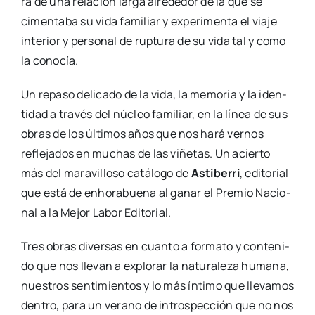
ra de una rela­ción lar­ga alre­de­dor de la que se
cimen­ta­ba su vida fami­liar y expe­ri­men­ta el via­je
inte­rior y per­so­nal de rup­tu­ra de su vida tal y como
la cono­cía.
Un repa­so deli­ca­do de la vida, la memo­ria y la iden­
ti­dad a tra­vés del núcleo fami­liar, en la línea de sus
obras de los últi­mos años que nos hará ver­nos
refle­ja­dos en muchas de las viñe­tas. Un acier­to
más del mara­vi­llo­so catá­lo­go de
Asti­be­rri
, edi­to­rial
que está de enho­ra­bue­na al ganar el Pre­mio Nacio­
nal a la Mejor Labor Edi­to­rial.
Tres obras diver­sas en cuan­to a for­ma­to y con­te­ni­
do que nos lle­van a explo­rar la natu­ra­le­za huma­na,
nues­tros sen­ti­mien­tos y lo más ínti­mo que lle­va­mos
den­tro, para un verano de intros­pec­ción que no nos