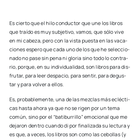
Es cier­to que el hilo con­duc­tor que une los libros
que traí­do es muy sub­je­ti­vo, vamos, que sólo vive
en mi cabe­za, pero con la vis­ta pues­ta en las vaca­
cio­nes espe­ro que cada uno de los que he selec­cio­
na­do no pase sin pena ni glo­ria sino todo lo con­tra­
rio, por­que, en su indi­vi­dua­li­dad, son libros para dis­
fru­tar, para leer des­pa­cio, para sen­tir, para degus­
tar y para vol­ver a ellos.
Es, pro­ba­ble­men­te, una de las mez­clas más ecléc­ti­
cas has­ta aho­ra ya que no se rigen por un tema
común, sino por el “bati­bu­rri­llo” emo­cio­nal que me
deja­ron den­tro cuan­do di por fina­li­za­da su lec­tu­ra y
es que, a veces, los libros son como las cebo­llas (y