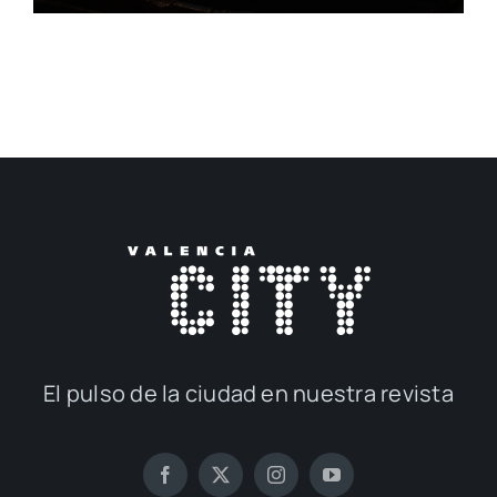
El pul­so de la ciu­dad en nues­tra revis­ta