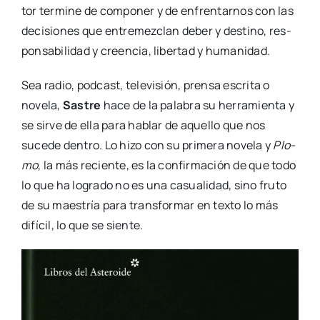
tor ter­mi­ne de com­po­ner y de enfren­tar­nos con las
deci­sio­nes que entre­mez­clan deber y des­tino, res­
pon­sa­bi­li­dad y creen­cia, liber­tad y huma­ni­dad.
Sea radio, pod­cast, tele­vi­sión, pren­sa escri­ta o
nove­la,
Sas­tre
hace de la pala­bra su herra­mien­ta y
se sir­ve de ella para hablar de aque­llo que nos
suce­de den­tro. Lo hizo con su pri­me­ra nove­la y
Plo­
mo
, la más recien­te, es la con­fir­ma­ción de que todo
lo que ha logra­do no es una casua­li­dad, sino fru­to
de su maes­tría para trans­for­mar en tex­to lo más
difí­cil, lo que se sien­te.