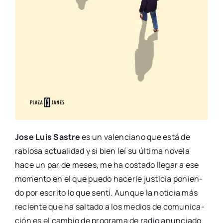
Jose Luis Sas­tre
es un valen­ciano que está de
rabio­sa actua­li­dad y si bien leí su últi­ma nove­la
hace un par de meses, me ha cos­ta­do lle­gar a ese
momen­to en el que pue­do hacer­le jus­ti­cia ponien­
do por escri­to lo que sen­tí. Aun­que la noti­cia más
recien­te que ha sal­ta­do a los medios de comu­ni­ca­
ción es el cam­bio de pro­gra­ma de radio anun­cia­do