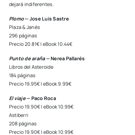
deja­rá indi­fe­ren­tes.
Plo­mo
— Jose Luis Sas­tre
Pla­za & Janés
296 pági­nas
Pre­cio 20.81€ | eBook 10.44€
Pun­to de ara­ña
— Nerea Palla­rés
Libros del Aste­roi­de
184 pági­nas
Pre­cio 19.95€ | eBook 9.99€
El via­je
— Paco Roca
Pre­cio 19.90€ | eBook 10.99€
Asti­be­rri
208 pági­nas
Pre­cio 19.90€ | eBook 10.99€