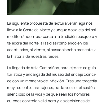
La siguien­te pro­pues­ta de lec­tu­ra vera­nie­ga nos
lle­va a la Cos­ta da Mor­te y aun­que nos ale­ja del sol
medi­te­rrá­neo, nos acer­ca a la tra­di­ción pes­que­ra y
teje­do­ra del nor­te, a las olas rom­pien­do en los
acan­ti­la­dos, al vien­to, al pasa­do hecho pre­sen­te, a
la his­to­ria de nues­tras raí­ces.
La lle­ga­da de Ari a Cama­ri­ñas, para ejer­cer de guía
turís­ti­ca y encar­ga­da del museo del enca­je coin­ci­
de con un momen­to de infle­xión. Tras una tra­ge­dia
muy recien­te, las muje­res, har­tas de ser el sos­tén
silen­cio­so de la vida y de que sean los hom­bres
quie­nes con­tro­lan el dine­ro y las deci­sio­nes del