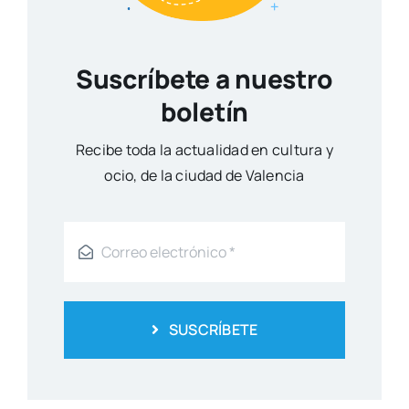
Suscríbete a nuestro
boletín
Reci­be toda la actua­li­dad en cul­tu­ra y
ocio, de la ciu­dad de Valen­cia
SUSCRÍBETE