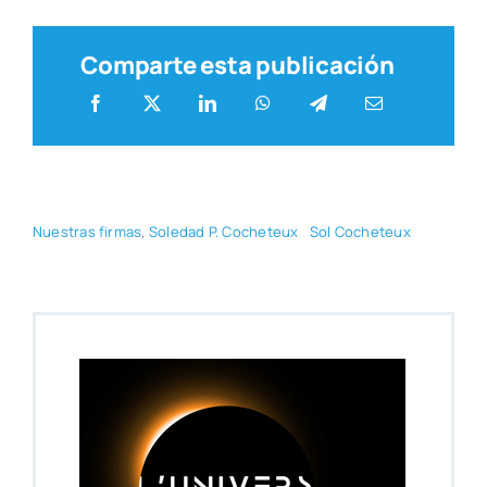
Comparte esta publicación
Nues­tras fir­mas
,
Sole­dad P. Coche­teux
Sol Coche­teux