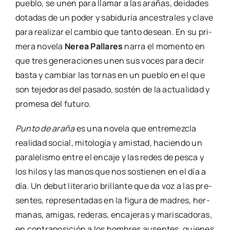
pue­blo, se unen para lla­mar a las ara­ñas, dei­da­des
dota­das de un poder y sabi­du­ría ances­tra­les y cla­ve
para rea­li­zar el cam­bio que tan­to desean. En su pri­
me­ra nove­la
Nerea Palla­res
narra el momen­to en
que tres gene­ra­cio­nes unen sus voces para decir
bas­ta y cam­biar las tor­nas en un pue­blo en el que
son teje­do­ras del pasa­do, sos­tén de la actua­li­dad y
pro­me­sa del futu­ro.
Pun­to de ara­ña
es una nove­la que entre­mez­cla
reali­dad social, mito­lo­gía y amis­tad, hacien­do un
para­le­lis­mo entre el enca­je y las redes de pes­ca y
los hilos y las manos que nos sos­tie­nen en el día a
día. Un debut lite­ra­rio bri­llan­te que da voz a las pre­
sen­tes, repre­sen­ta­das en la figu­ra de madres, her­
ma­nas, ami­gas, rede­ras, enca­je­ras y maris­ca­do­ras,
en con­tra­po­si­ción a los hom­bres ausen­tes, quie­nes