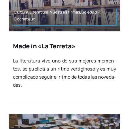
Cultura,Literatura,Nuestras firmas,Soledad P.
Coche­teux
Made in «La Terreta»
La lite­ra­tu­ra vive uno de sus mejo­res momen­
tos, se publi­ca a un rit­mo ver­ti­gi­no­so y es muy
com­pli­ca­do seguir el rit­mo de todas las nove­da­
des.