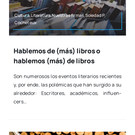
Cultura,Literatura,Nuestras firmas,Soledad P.
Coche­teux
Hablemos de (más) libros o
hablemos (más) de libros
Son nume­ro­sos los even­tos lite­ra­rios recien­tes
y, por ende, las polé­mi­cas que han sur­gi­do a su
alre­de­dor: Escri­to­res, aca­dé­mi­cos, influen­
cers…