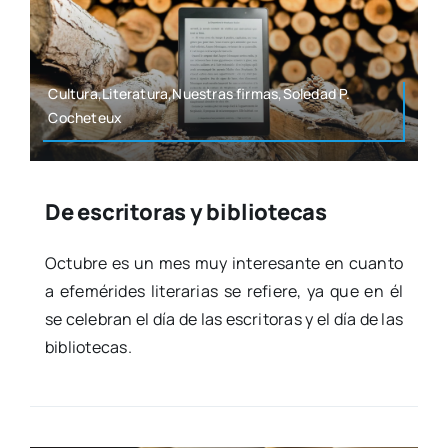
Cultura,Literatura,Nuestras firmas,Soledad P.
Coche­teux
De escritoras y bibliotecas
Octu­bre es un mes muy intere­san­te en cuan­to
a efe­mé­ri­des lite­ra­rias se refie­re, ya que en él
se cele­bran el día de las escri­to­ras y el día de las
biblio­te­cas.