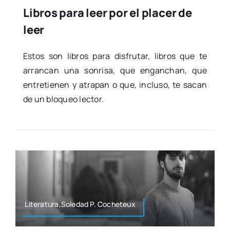
Libros para leer por el placer de
leer
Estos son libros para dis­fru­tar, libros que te
arran­can una son­ri­sa, que engan­chan, que
entre­tie­nen y atra­pan o que, inclu­so, te sacan
de un blo­queo lec­tor.
Literatura,Soledad P. Coche­teux