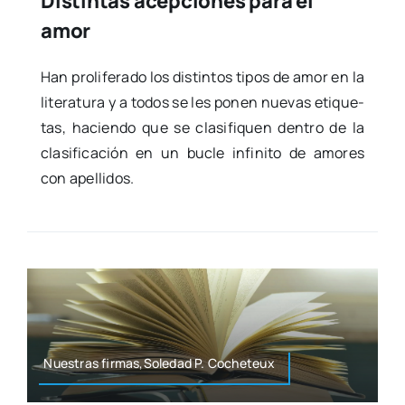
Distintas acepciones para el
amor
Han pro­li­fe­ra­do los dis­tin­tos tipos de amor en la
lite­ra­tu­ra y a todos se les ponen nue­vas eti­que­
tas, hacien­do que se cla­si­fi­quen den­tro de la
cla­si­fi­ca­ción en un bucle infi­ni­to de amo­res
con ape­lli­dos.
Nues­tras firmas,Soledad P. Coche­teux