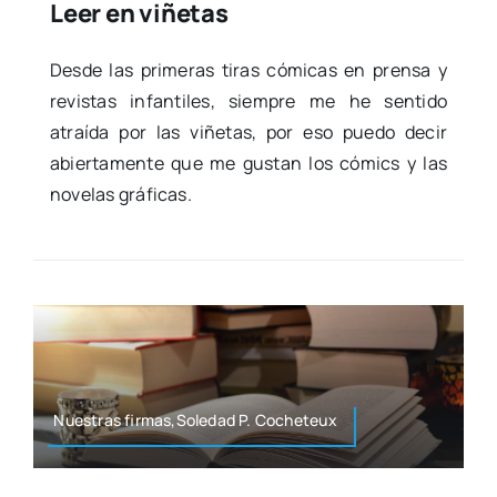
Leer en viñetas
Des­de las pri­me­ras tiras cómi­cas en pren­sa y
revis­tas infan­ti­les, siem­pre me he sen­ti­do
atraí­da por las viñe­tas, por eso pue­do decir
abier­ta­men­te que me gus­tan los cómics y las
nove­las grá­fi­cas.
Nues­tras firmas,Soledad P. Coche­teux