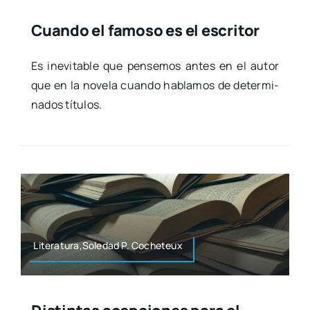
Cuando el famoso es el escritor
Es inevi­ta­ble que pen­se­mos antes en el autor
que en la nove­la cuan­do habla­mos de deter­mi­
na­dos títu­los.
Literatura,Soledad P. Coche­teux