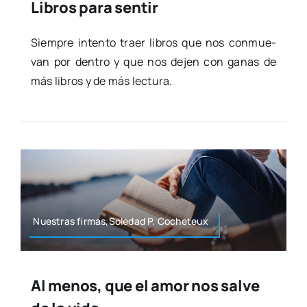
Libros para sentir
Siem­pre inten­to traer libros que nos con­mue­
van por den­tro y que nos dejen con ganas de
más libros y de más lec­tu­ra.
Nues­tras firmas,Soledad P. Coche­teux
Al menos, que el amor nos salve