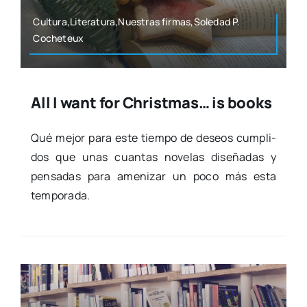
Cultura,Literatura,Nuestras firmas,Soledad P.
Coche­teux
All I want for Christmas… is books
Qué mejor para este tiem­po de deseos cum­pli­
dos que unas cuan­tas nove­las dise­ña­das y
pen­sa­das para ame­ni­zar un poco más esta
tem­po­ra­da.