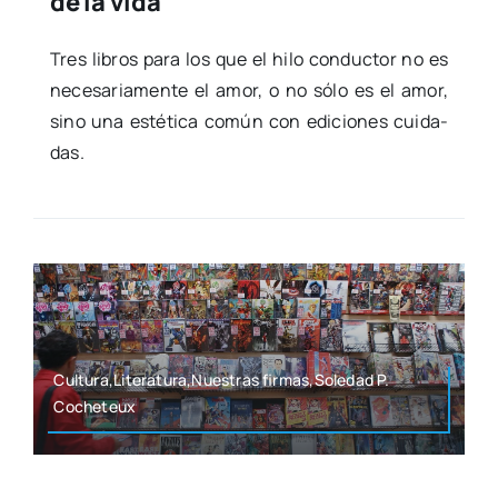
de la vida
Tres libros para los que el hilo con­duc­tor no es
nece­sa­ria­men­te el amor, o no sólo es el amor,
sino una esté­ti­ca común con edi­cio­nes cui­da­
das.
Cultura,Literatura,Nuestras firmas,Soledad P.
Coche­teux