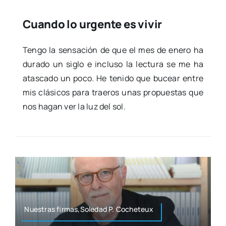
Cuando lo urgente es vivir
Ten­go la sen­sa­ción de que el mes de enero ha
dura­do un siglo e inclu­so la lec­tu­ra se me ha
atas­ca­do un poco. He teni­do que bucear entre
mis clá­si­cos para trae­ros unas pro­pues­tas que
nos hagan ver la luz del sol.
Nues­tras firmas,Soledad P. Coche­teux