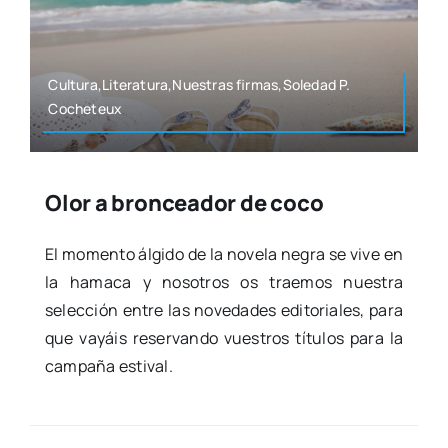
Cultura,Literatura,Nuestras firmas,Soledad P.
Coche­teux
Olor a bronceador de coco
El momen­to álgi­do de la nove­la negra se vive en
la hama­ca y noso­tros os trae­mos nues­tra
selec­ción entre las nove­da­des edi­to­ria­les, para
que vayáis reser­van­do vues­tros títu­los para la
cam­pa­ña esti­val.