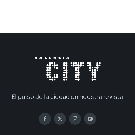
El pul­so de la ciu­dad en nues­tra revis­ta