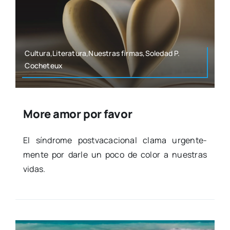
Cultura,Literatura,Nuestras firmas,Soledad P.
Coche­teux
More amor por favor
El sín­dro­me post­va­ca­cio­nal cla­ma urgen­te­
men­te por dar­le un poco de color a nues­tras
vidas.