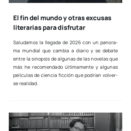
El fin del mundo y otras excusas
literarias para disfrutar
Salu­da­mos la lle­ga­da de 2026 con un pano­ra­
ma mun­dial que cam­bia a dia­rio y se deba­te
entre la sinop­sis de algu­nas de las nove­las que
más he reco­men­da­do últi­ma­men­te y algu­nas
pelí­cu­las de cien­cia fic­ción que podrían vol­ver­
se reali­dad.