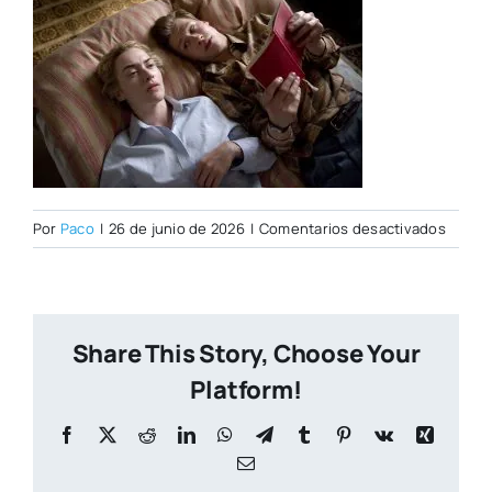
en
Por
Paco
|
26 de junio de 2026
|
Comentarios desactivados
Kate
Winsle
David
Kross
Share This Story, Choose Your
Platform!
Facebook
X
Reddit
LinkedIn
WhatsApp
Telegram
Tumblr
Pinterest
Vk
Xing
Correo
electrónico