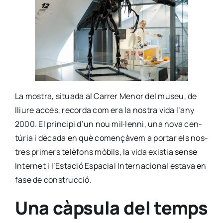
La mos­tra, situa­da al Carrer Menor del museu, de
lliu­re accés, recor­da com era la nos­tra vida l’any
2000. El prin­ci­pi d’un nou mil·lenni, una nova cen­
tú­ria i dèca­da en què come­nçà­vem a por­tar els nos­
tres pri­mers telè­fons mòbils, la vida exis­tia sen­se
Inter­net i l’Es­ta­ció Espa­cial Inter­na­cio­nal esta­va en
fase de cons­truc­ció.
Una càpsula del temps