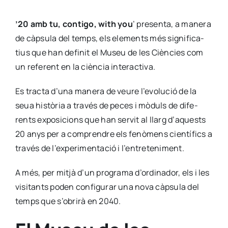
’20 amb tu, con­ti­go, with you
’ pre­sen­ta, a mane­ra
de càp­su­la del temps, els ele­ments més sig­ni­fi­ca­
tius que han defi­nit el Museu de les Cièn­cies com
un refe­rent en la cièn­cia inter­ac­ti­va.
Es trac­ta d’u­na mane­ra de veu­re l’e­vo­lu­ció de la
seua his­tò­ria a tra­vés de peces i mòduls de dife­
rents expo­si­cions que han ser­vit al llarg d’a­quests
20 anys per a com­pren­dre els fenò­mens cien­tí­fics a
tra­vés de l’ex­pe­ri­men­ta­ció i l’en­tre­te­ni­ment.
A més, per mit­jà d’un pro­gra­ma d’or­di­na­dor, els i les
visi­tants poden con­fi­gu­rar una nova càp­su­la del
temps que s’o­bri­rà en 2040.