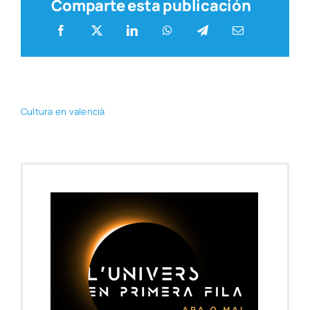
Comparte esta publicación
Cul­tu­ra en valen­cià