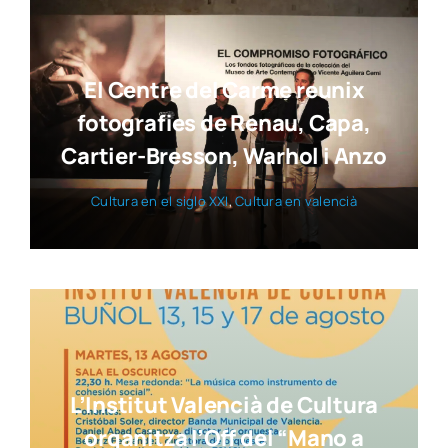
El Centre del Carme reunix
fotografies de Renau, Capa,
Cartier-Bresson, Warhol i Anzo
Cul­tu­ra en el siglo XXI
,
Cul­tu­ra en valen­cià
L’Institut Valencià de Cultura
organitza l’Off del “Mano a