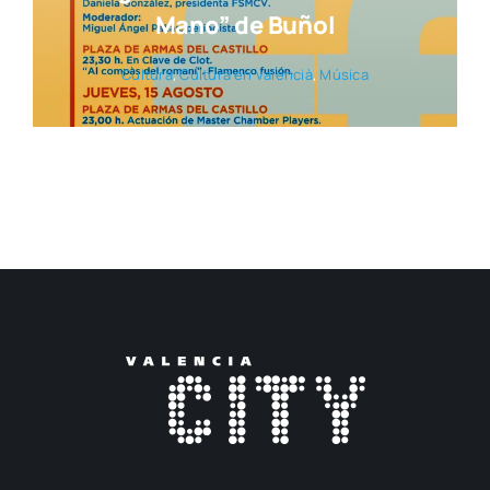
Mano” de Buñol
Cul­tu­ra
,
Cul­tu­ra en valen­cià
,
Músi­ca