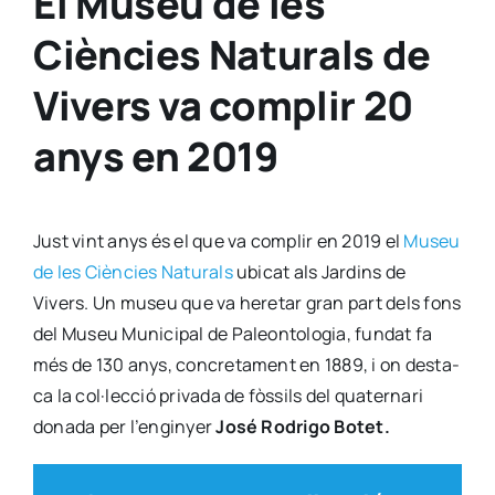
El Museu de les
Ciències Naturals de
Vivers va complir 20
anys en 2019
Just vint anys és el que va com­plir en 2019 el
Museu
de les Cièn­cies Natu­rals
ubi­cat als Jar­dins de
Vivers. Un museu que va here­tar gran part dels fons
del Museu Muni­ci­pal de Paleon­to­lo­gia, fun­dat fa
més de 130 anys, con­cre­ta­ment en 1889, i on des­ta­
ca la col·lecció pri­va­da de fòs­sils del qua­ter­na­ri
dona­da per l’en­gin­yer
José Rodri­go Botet.