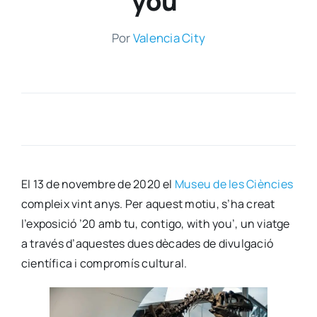
you’
Por
Valen­cia City
El 13 de novem­bre de 2020 el
Museu de les Cièn­cies
com­pleix vint anys. Per aquest motiu, s’ha creat
l’ex­po­si­ció ’20 amb tu, con­ti­go, with you’, un viat­ge
a tra­vés d’a­ques­tes dues dèca­des de divul­ga­ció
cien­tí­fi­ca i com­pro­mís cul­tu­ral.