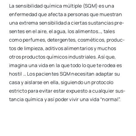
La sen­si­bi­li­dad quí­mi­ca múl­ti­ple (SQM) es una
enfer­me­dad que afec­ta a per­so­nas que mues­tran
una extre­ma sen­si­bi­li­dad a cier­tas sus­tan­cias pre­
sen­tes en el aire, el agua, los ali­men­tos…, tales
como per­fu­mes, deter­gen­tes, cos­mé­ti­cos, pro­duc­
tos de lim­pie­za, adi­ti­vos ali­men­ta­rios y muchos
otros pro­duc­tos quí­mi­cos indus­tria­les. Así que,
ima­gi­na una vida en la que todo lo que te rodea es
hos­til … Los pacien­tes SQM nece­si­tan adap­tar su
casa y ais­lar­se en ella, siguien­do un pro­to­co­lo
estric­to para evi­tar estar expues­to a cual­quier sus­
tan­cia quí­mi­ca y así poder vivir una vida “nor­mal”.