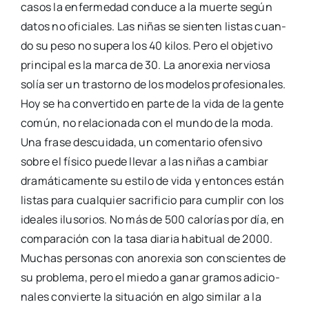
casos la enfer­me­dad con­du­ce a la muer­te según
datos no ofi­cia­les. Las niñas se sien­ten lis­tas cuan­
do su peso no supera los 40 kilos. Pero el obje­ti­vo
prin­ci­pal es la mar­ca de 30. La ano­re­xia ner­vio­sa
solía ser un tras­torno de los mode­los pro­fe­sio­na­les.
Hoy se ha con­ver­ti­do en par­te de la vida de la gen­te
común, no rela­cio­na­da con el mun­do de la moda.
Una fra­se des­cui­da­da, un comen­ta­rio ofen­si­vo
sobre el físi­co pue­de lle­var a las niñas a cam­biar
dra­má­ti­ca­men­te su esti­lo de vida y enton­ces están
lis­tas para cual­quier sacri­fi­cio para cum­plir con los
idea­les ilu­so­rios. No más de 500 calo­rías por día, en
com­pa­ra­ción con la tasa dia­ria habi­tual de 2000.
Muchas per­so­nas con ano­re­xia son cons­cien­tes de
su pro­ble­ma, pero el mie­do a ganar gra­mos adi­cio­
na­les con­vier­te la situa­ción en algo simi­lar a la