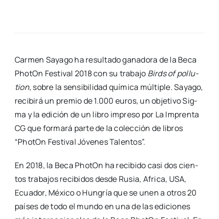
Car­men Saya­go ha resul­ta­do gana­do­ra de la Beca
Pho­tOn Fes­ti­val 2018 con su tra­ba­jo
Birds of pollu­
tion
, sobre la sen­si­bi­li­dad quí­mi­ca múl­ti­ple. Saya­go,
reci­bi­rá un pre­mio de 1.000 euros, un obje­ti­vo Sig­
ma y la edi­ción de un libro impre­so por La Impren­ta
CG que for­ma­rá par­te de la colec­ción de libros
“Pho­tOn Fes­ti­val Jóve­nes Talen­tos”.
En 2018, la Beca Pho­tOn ha reci­bi­do casi dos cien­
tos tra­ba­jos reci­bi­dos des­de Rusia, Afri­ca, USA,
Ecua­dor, Méxi­co o Hun­gría que se unen a otros 20
paí­ses de todo el mun­do en una de las edi­cio­nes