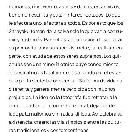
huma­nos, ríos, vien­to, astros y demás, están vivos,
tie­nen un espí­ri­tu y están inter­co­nec­ta­dos. Lo que
le afec­te a uno, afec­ta­rá a todos. Es por esto que los
Sara­ya­ku toman de la sel­va solo lo que van a con­su­
mir y nada más. Para ellos la pro­tec­ción de su hogar
es pri­mor­dial para su super­vi­ven­cia y la rea­li­zan, en
par­te, con ayu­da de estos seres supre­mos. Los qui­
chuas son una mino­ría étni­ca cuyo cono­ci­mien­to
ances­tral no es total­men­te reco­no­ci­do por el esta­
do o por la socie­dad occi­den­tal. Su for­ma de vida es
dife­ren­te y gene­ral­men­te per­ci­bi­da con muchos
pre­jui­cios. La idea de la fotó­gra­fa fue retra­tar a la
comu­ni­dad en una for­ma hori­zon­tal, dejan­do de
lado pater­na­lis­mos y mira­das idí­li­cas. Así cele­bra su
exis­ten­cia, creen­cias y la sim­bio­sis entre las cul­tu­
ras tra­di­cio­na­les y con­tem­po­rá­neas.