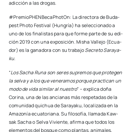
adic­ción a las dro­gas.
#Pre­mioPHEN­Be­caPho­tOn: La direc­to­ra de Buda­
pest Pho­to Fes­ti­val (Hun­gría) ha selec­cio­na­do a
uno de los fina­lis­tas para que for­me par­te de su edi­
ción 2019 con una expo­si­ción. Misha Valle­jo (Ecua­
dor) es la gana­do­ra con su tra­ba­jo
Secre­to Sara­ya­
ku.
“
Los Sacha Runa son seres supre­mos que pro­te­gen
la sel­va y a los que vene­ra­mos por­que prac­ti­can un
modo de vida simi­lar al nues­tro
” – expli­ca doña
Cori­na, una de las ancia­nas más res­pe­ta­das de la
comu­ni­dad qui­chua de Sara­ya­ku, loca­li­za­da en la
Ama­zo­nía ecua­to­ria­na. Su filo­so­fía, lla­ma­da Kaw­
sak Sacha o Sel­va Vivien­te, afir­ma que todos los
ele­men­tos del bos­que como plan­tas, ani­ma­les,