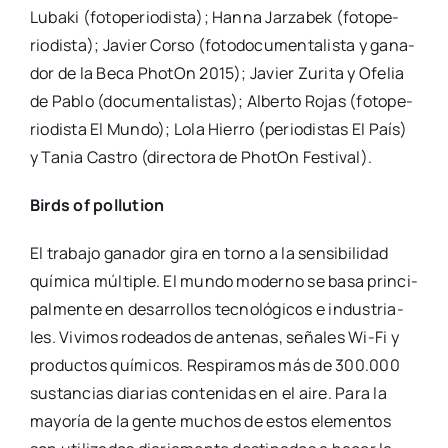
Luba­ki (foto­pe­rio­dis­ta); Han­na Jar­za­bek (foto­pe­
rio­dis­ta); Javier Cor­so (foto­do­cu­men­ta­lis­ta y gana­
dor de la Beca Pho­tOn 2015); Javier Zuri­ta y Ofe­lia
de Pablo (docu­men­ta­lis­tas); Alber­to Rojas (foto­pe­
rio­dis­ta El Mun­do); Lola Hie­rro (perio­dis­tas El País)
y Tania Cas­tro (direc­to­ra de Pho­tOn Fes­ti­val).
Birds of pollu­tion
El tra­ba­jo gana­dor gira en torno a la sen­si­bi­li­dad
quí­mi­ca múl­ti­ple. El mun­do moderno se basa prin­ci­
pal­men­te en desa­rro­llos tec­no­ló­gi­cos e indus­tria­
les. Vivi­mos rodea­dos de ante­nas, seña­les Wi-Fi y
pro­duc­tos quí­mi­cos. Res­pi­ra­mos más de 300.000
sus­tan­cias dia­rias con­te­ni­das en el aire. Para la
mayo­ría de la gen­te muchos de estos ele­men­tos