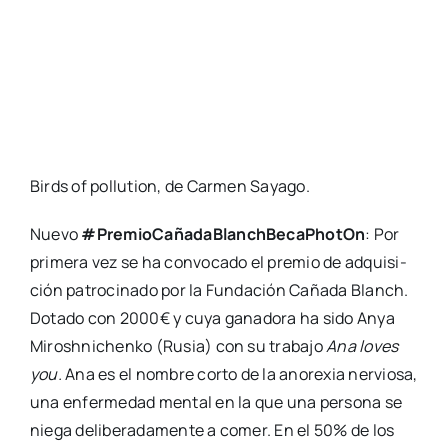
Birds of pollu­tion, de Car­men Saya­go.
Nue­vo
#Pre­mioCa­ña­da­Blanch­Be­caPho­tOn
: Por
pri­me­ra vez se ha con­vo­ca­do el pre­mio de adqui­si­
ción patro­ci­na­do por la Fun­da­ción Caña­da Blanch.
Dota­do con 2000€ y cuya gana­do­ra ha sido Anya
Mirosh­ni­chen­ko (Rusia) con su tra­ba­jo
Ana loves
you.
Ana es el nom­bre cor­to de la ano­re­xia ner­vio­sa,
una enfer­me­dad men­tal en la que una per­so­na se
nie­ga deli­be­ra­da­men­te a comer. En el 50% de los