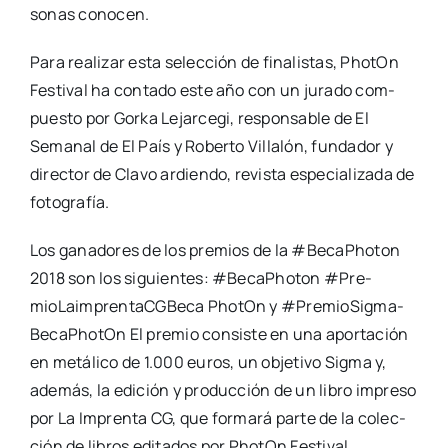
so­nas cono­cen.
Para rea­li­zar esta selec­ción de fina­lis­tas, Pho­tOn
Fes­ti­val ha con­ta­do este año con un jura­do com­
pues­to por Gor­ka Lejar­ce­gi, res­pon­sa­ble de El
Sema­nal de El País y Rober­to Villa­lón, fun­da­dor y
direc­tor de Cla­vo ardien­do, revis­ta espe­cia­li­za­da de
foto­gra­fía.
Los gana­do­res de los pre­mios de la #BecaPho­ton
2018 son los siguien­tes: #BecaPho­ton #Pre­
mioLaim­pren­taCG­Be­ca Pho­tOn y #Pre­mioSig­ma­
Be­caPho­tOn El pre­mio con­sis­te en una apor­ta­ción
en metá­li­co de 1.000 euros, un obje­ti­vo Sig­ma y,
ade­más, la edi­ción y pro­duc­ción de un libro impre­so
por La Impren­ta CG, que for­ma­rá par­te de la colec­
ción de libros edi­ta­dos por Pho­tOn Fes­ti­val.