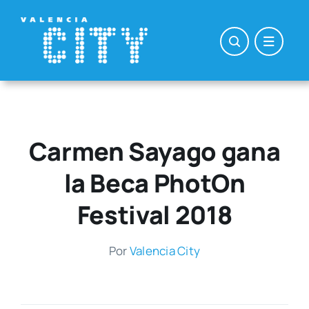
Saltar
al
contenido
Carmen Sayago gana
la Beca PhotOn
Festival 2018
Por
Valen­cia City