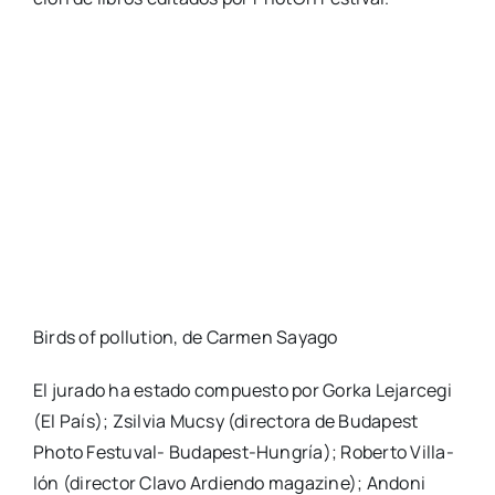
Birds of pollu­tion, de Car­men Saya­go
El jura­do ha esta­do com­pues­to por Gor­ka Lejar­ce­gi
(El País); Zsil­via Mucsy (direc­to­ra de Buda­pest
Pho­to Fes­­tu­­val- Buda­­pest-Hun­­gría); Rober­to Villa­
lón (direc­tor Cla­vo Ardien­do maga­zi­ne); Ando­ni