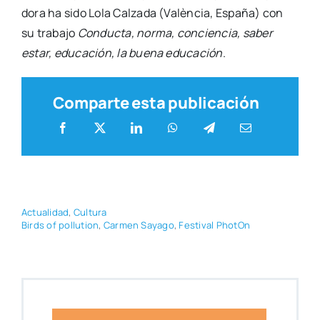
do­ra ha sido Lola Cal­za­da (Valèn­cia, Espa­ña) con
su tra­ba­jo
Con­duc­ta, nor­ma, con­cien­cia, saber
estar, edu­ca­ción, la bue­na edu­ca­ción
.
Comparte esta publicación
Actua­li­dad
,
Cul­tu­ra
Birds of pollu­tion
,
Car­men Saya­go
,
Fes­ti­val Pho­tOn