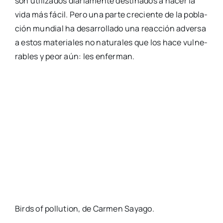
son uti­li­za­dos dia­ria­men­te des­ti­na­dos a hacer la
vida más fácil. Pero una par­te cre­cien­te de la pobla­
ción mun­dial ha desa­rro­lla­do una reac­ción adver­sa
a estos mate­ria­les no natu­ra­les que los hace vul­ne­
ra­bles y peor aún: les enfer­man.
Birds of pollu­tion, de Car­men Saya­go.