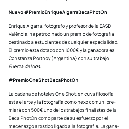
Nue­vo #Pre­mioEn­ri­queAl­ga­rra­Be­caPho­tOn
Enri­que Alga­rra, fotó­gra­fo y pro­fe­sor de la EASD
Valèn­cia, ha patro­ci­na­do un pre­mio de foto­gra­fía
des­ti­na­do a estu­dian­tes de cual­quier espe­cia­li­dad.
El pre­mio esta dota­do con 1000€ y la gana­do­ra es
Cons­tan­za Port­noy (Argen­ti­na) con su tra­ba­jo
Fuer­za de Vida.
#Pre­mioO­neShot­Be­caPho­tOn
La cade­na de hote­les One Shot, en cuya filo­so­fía
está el arte y la foto­gra­fía como nexo común, pre­
mia­rá con 500€ uno de los tra­ba­jos fina­lis­tas de la
Beca Pho­tOn como par­te de su esfuer­zo por el
mece­naz­go artís­ti­co liga­do a la foto­gra­fía. La gana­