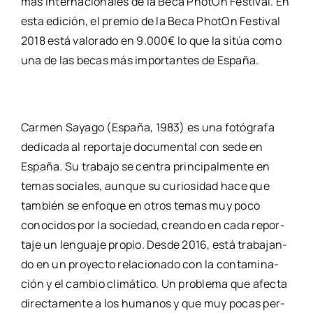
más inter­na­cio­na­les de la Beca Pho­tOn Fes­ti­val. En
esta edi­ción, el pre­mio de la Beca Pho­tOn Fes­ti­val
2018 está valo­ra­do en 9.000€ lo que la sitúa como
una de las becas más impor­tan­tes de Espa­ña.
Car­men Saya­go (Espa­ña, 1983) es una fotó­gra­fa
dedi­ca­da al repor­ta­je docu­men­tal con sede en
Espa­ña. Su tra­ba­jo se cen­tra prin­ci­pal­men­te en
temas socia­les, aun­que su curio­si­dad hace que
tam­bién se enfo­que en otros temas muy poco
cono­ci­dos por la socie­dad, crean­do en cada repor­
ta­je un len­gua­je pro­pio. Des­de 2016, está tra­ba­jan­
do en un pro­yec­to rela­cio­na­do con la con­ta­mi­na­
ción y el cam­bio cli­má­ti­co. Un pro­ble­ma que afec­ta
direc­ta­men­te a los huma­nos y que muy pocas per­