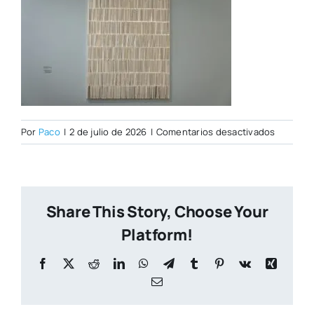
en
Por
Paco
|
2 de julio de 2026
|
Comentarios desactivados
PORTAD
CITY
NUEVA
(1)
Share This Story, Choose Your
Platform!
Facebook
X
Reddit
LinkedIn
WhatsApp
Telegram
Tumblr
Pinterest
Vk
Xing
Correo
electrónico