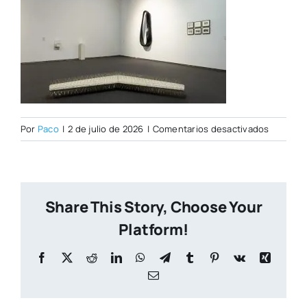
en
Por
Paco
|
2 de julio de 2026
|
Comentarios desactivados
PORTAD
CITY
NUEVA
Share This Story, Choose Your
Platform!
Facebook
X
Reddit
LinkedIn
WhatsApp
Telegram
Tumblr
Pinterest
Vk
Xing
Correo
electrónico