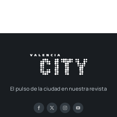
El pul­so de la ciu­dad en nues­tra revis­ta