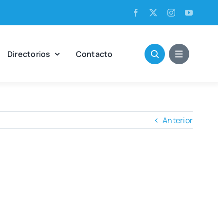
Direc­to­rios
Con­tac­to
Anterior