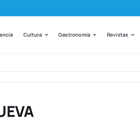
en­cià
Cul­tu­ra
Gas­tro­no­mía
Revis­tas
UEVA