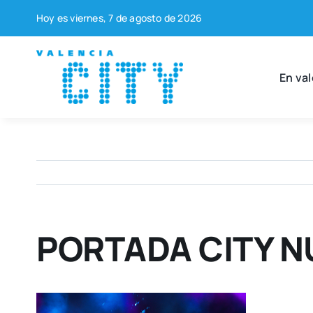
Saltar
Hoy es vier­nes, 7 de agos­to de 2026
al
contenido
En val
PORTADA CITY N