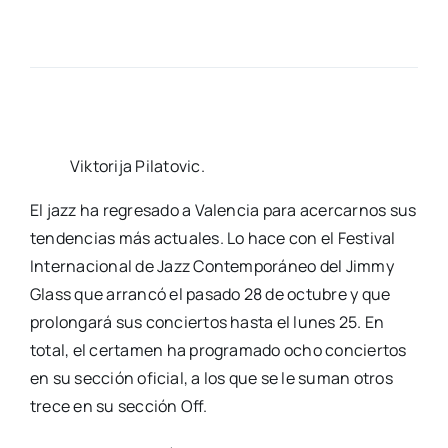
Vik­to­ri­ja Pila­to­vic.
El jazz ha regre­sa­do a Valen­cia para acer­car­nos sus
ten­den­cias más actua­les. Lo hace con el Fes­ti­val
Inter­na­cio­nal de Jazz Con­tem­po­rá­neo del Jimmy
Glass que arran­có el pasa­do 28 de octu­bre y que
pro­lon­ga­rá sus con­cier­tos has­ta el lunes 25. En
total, el cer­ta­men ha pro­gra­ma­do ocho con­cier­tos
en su sec­ción ofi­cial, a los que se le suman otros
tre­ce en su sec­ción Off.