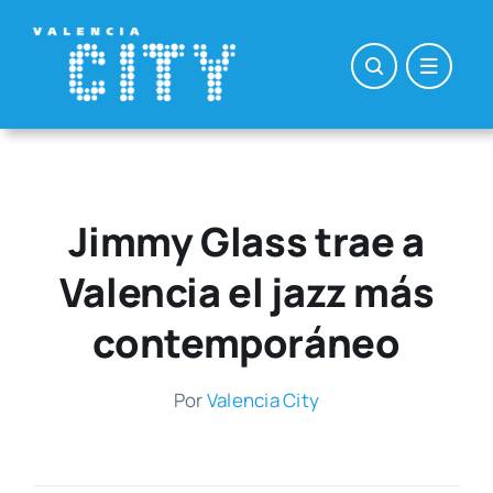
Saltar
al
contenido
Jimmy Glass trae a
Valencia el jazz más
contemporáneo
Por
Valen­cia City