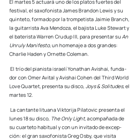
El mar­tes 5 actua­rá uno de los pla­tos fuer­tes del
fes­ti­val, el saxo­fo­nis­ta James Bran­don Lewis y su
quin­te­to, for­ma­do por la trom­pe­tis­ta Jai­mie Branch,
la gui­ta­rris­ta Ava Men­do­za, el bajis­ta Luke Ste­wart y
el bate­ris­ta Warren Cru­dup III, para pre­sen­tar su
An
Unruly Mani­fes­to
, un home­na­je a dos gran­des:
Char­lie Haden y Ornet­te Cole­man.
El trío del pia­nis­ta israe­lí Yonathan Avishai, fun­da­
dor con Omer Avi­tal y Avishai Cohen del Third World
Love Quar­tet, pre­sen­ta su dis­co,
Joys & Soli­tu­des
, el
mar­tes 12.
La can­tan­te litua­na Vik­to­ri­ja Pila­to­vic pre­sen­ta el
lunes 18 su dis­co,
The Only Light
, acom­pa­ña­da de
su cuar­te­to habi­tual y con un invi­ta­do de excep­
ción: el gran saxo­fo­nis­ta Greg Osby, que visi­ta