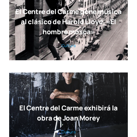
El Centre del Carme pone música
al clásico de Harold Lloyd, «El
hombre mosca»
Cul­tu­ra
El Centre del Carme exhibirá la
obra de Joan Morey
Cul­tu­ra