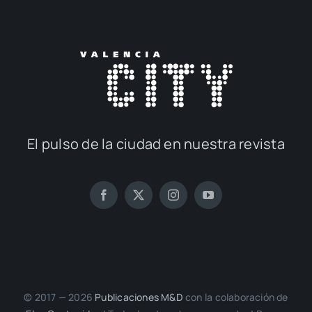
El pul­so de la ciu­dad en nues­tra revis­ta
© 2017 — 2026
Publi­ca­cio­nes M&D
con la cola­bo­ra­ción de