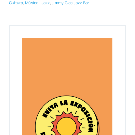
Cul­tu­ra
,
Músi­ca
Jazz
,
Jimmy Glas Jazz Bar