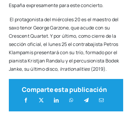
Espa­ña expre­sa­men­te para este con­cier­to.
El pro­ta­go­nis­ta del miér­co­les 20 es el maes­tro del
saxo tenor Geor­ge Gar­zo­ne, que acu­de con su
Cres­cent Quar­tet. Y por últi­mo, como cie­rre de la
sec­ción ofi­cial, el lunes 25 el con­tra­ba­jis­ta Petros
Klam­pa­mis pre­sen­ta­rá con su trío, for­ma­do por el
pia­nis­ta Krist­jan Ran­da­lu y el per­cu­sio­nis­ta Bodek
Jan­ke, su últi­mo dis­co,
Irra­tio­na­li­ties
(2019).
Comparte esta publicación