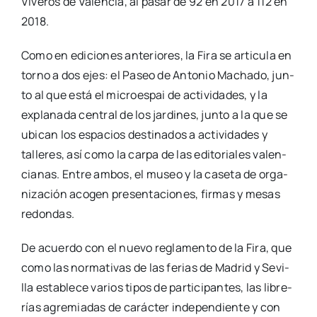
Vive­ros de Valèn­cia, al pasar de 92 en 2017 a 112 en
2018.
Como en edi­cio­nes ante­rio­res, la Fira se arti­cu­la en
torno a dos ejes: el Paseo de Anto­nio Macha­do, jun­
to al que está el micro­es­pai de acti­vi­da­des, y la
expla­na­da cen­tral de los jar­di­nes, jun­to a la que se
ubi­can los espa­cios des­ti­na­dos a acti­vi­da­des y
talle­res, así como la car­pa de las edi­to­ria­les valen­
cia­nas. Entre ambos, el museo y la case­ta de orga­
ni­za­ción aco­gen pre­sen­ta­cio­nes, fir­mas y mesas
redon­das.
De acuer­do con el nue­vo regla­men­to de la Fira, que
como las nor­ma­ti­vas de las ferias de Madrid y Sevi­
lla esta­ble­ce varios tipos de par­ti­ci­pan­tes, las libre­
rías agre­mia­das de carác­ter inde­pen­dien­te y con