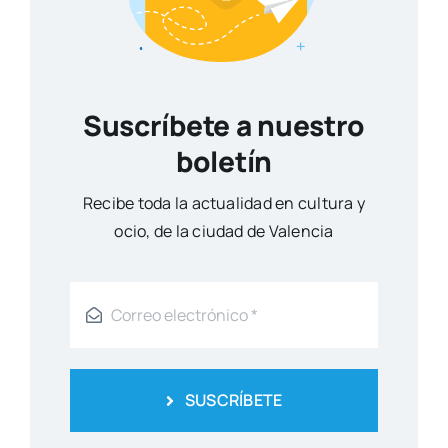
Suscríbete a nuestro
boletín
Reci­be toda la actua­li­dad en cul­tu­ra y
ocio, de la ciu­dad de Valen­cia
SUSCRÍBETE