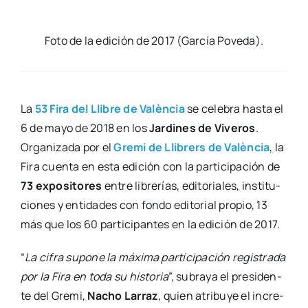
Foto de la edi­ción de 2017 (Gar­cía Pove­da).
La
53 Fira del Lli­bre de Valèn­cia
se cele­bra has­ta el
6 de mayo de 2018 en los
Jar­di­nes de Vive­ros
.
Orga­ni­za­da por el
Gre­mi de Lli­brers de Valèn­cia
, la
Fira cuen­ta en esta edi­ción con la par­ti­ci­pa­ción de
73 expo­si­to­res
entre libre­rías, edi­to­ria­les, ins­ti­tu­
cio­nes y enti­da­des con fon­do edi­to­rial pro­pio, 13
más que los 60 par­ti­ci­pan­tes en la edi­ción de 2017.
“
La cifra supo­ne la máxi­ma par­ti­ci­pa­ción regis­tra­da
por la Fira en toda su his­to­ria
”, sub­ra­ya el pre­si­den­
te del Gre­mi,
Nacho Larraz
, quien atri­bu­ye el incre­