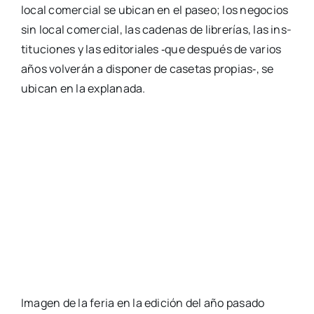
local comer­cial se ubi­can en el paseo; los nego­cios
sin local comer­cial, las cade­nas de libre­rías, las ins­
ti­tu­cio­nes y las edi­to­ria­les ‑que des­pués de varios
años vol­ve­rán a dis­po­ner de case­tas propias‑, se
ubi­can en la expla­na­da.
Ima­gen de la feria en la edi­ción del año pasa­do