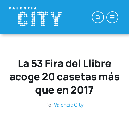
Saltar
al
contenido
La 53 Fira del Llibre
acoge 20 casetas más
que en 2017
Por
Valen­cia City