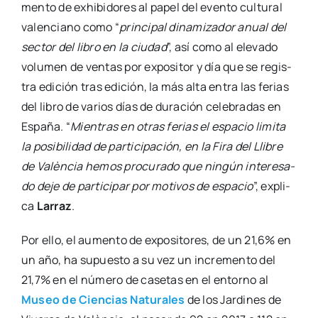
men­to de exhi­bi­do­res al papel del even­to cul­tu­ral
valen­ciano como “
prin­ci­pal dina­mi­za­dor anual del
sec­tor del libro en la ciu­dad
”, así como al ele­va­do
volu­men de ven­tas por expo­si­tor y día que se regis­
tra edi­ción tras edi­ción, la más alta entra las ferias
del libro de varios días de dura­ción cele­bra­das en
Espa­ña. “
Mien­tras en otras ferias el espa­cio limi­ta
la posi­bi­li­dad de par­ti­ci­pa­ción, en la Fira del Lli­bre
de Valèn­cia hemos pro­cu­ra­do que nin­gún intere­sa­
do deje de par­ti­ci­par por moti­vos de espa­cio
”, expli­
ca
Larraz
.
Por ello, el aumen­to de expo­si­to­res, de un 21,6% en
un año, ha supues­to a su vez un incre­men­to del
21,7% en el núme­ro de case­tas en el entorno al
Museo de Cien­cias Natu­ra­les
de los Jar­di­nes de