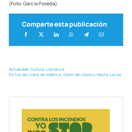
(Foto: Gar­cía Pove­da)
Comparte esta publicación
Actua­li­dad
,
Cul­tu­ra
,
Lite­ra­tu­ra
53 Fira del Lli­bre de Valèn­cia
,
Gre­mi de Lli­brers
,
Nacho Larraz