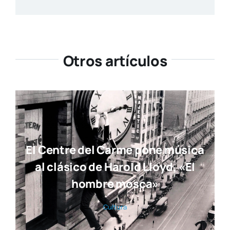
Otros artículos
El Centre del Carme pone música
al clásico de Harold Lloyd, «El
hombre mosca»
Cul­tu­ra