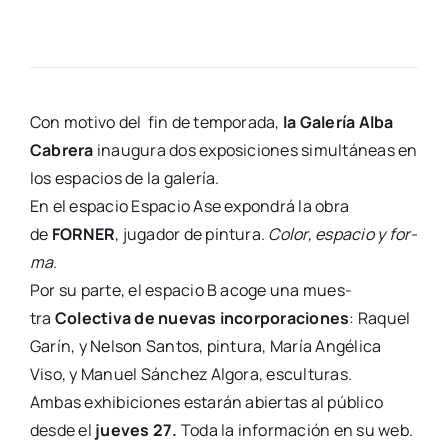
Con moti­vo del fin de tem­po­ra­da,
la Gale­ría Alba
Cabre­ra
inau­gu­ra dos expo­si­cio­nes simul­tá­neas en
los espa­cios de la gale­ría.
En el espa­cio Espa­cio Ase expon­drá la obra
de
FORNER
, juga­dor de pin­tu­ra.
Color, espa­cio y for­
ma
.
Por su par­te, el espa­cio B aco­ge una mues­
tra
Colec­ti­va de nue­vas incor­po­ra­cio­nes
: Raquel
Garín, y Nel­son San­tos, pin­tu­ra, María Angé­li­ca
Viso, y Manuel Sán­chez Algo­ra, escul­tu­ras.
Ambas exhi­bi­cio­nes esta­rán abier­tas al públi­co
des­de el
jue­ves 27.
Toda la infor­ma­ción en su web.