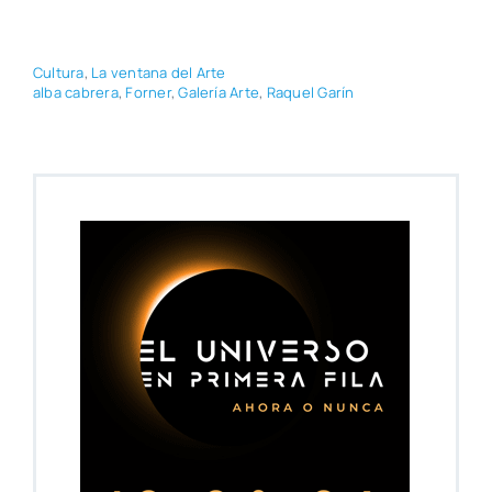
Cul­tu­ra
,
La ven­ta­na del Arte
alba cabre­ra
,
For­ner
,
Gale­ría Arte
,
Raquel Garín