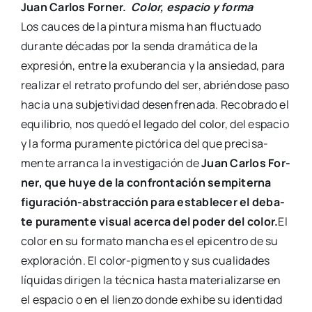
J
uan Car­los For­ner.
Color, espa­cio y for­ma
Los cau­ces de la pin­tu­ra mis­ma han fluc­tua­do
duran­te déca­das por la sen­da dra­má­ti­ca de la
expre­sión, entre la exu­be­ran­cia y la ansie­dad, para
rea­li­zar el retra­to pro­fun­do del ser, abrién­do­se paso
hacia una sub­je­ti­vi­dad desen­fre­na­da. Reco­bra­do el
equi­li­brio, nos que­dó el lega­do del color, del espa­cio
y la for­ma pura­men­te pic­tó­ri­ca del que pre­ci­sa­
men­te arran­ca la inves­ti­ga­ción de
Juan Car­los For­
ner, que huye de la con­fron­ta­ción sem­pi­ter­na
figu­­ra­­ción-abs­­tra­c­­ción para esta­ble­cer el deba­
te pura­men­te visual acer­ca del poder del color.
El
color en su for­ma­to man­cha es el epi­cen­tro de su
explo­ra­ción. El color-pig­­me­n­­to y sus cua­li­da­des
líqui­das diri­gen la téc­ni­ca has­ta mate­ria­li­zar­se en
el espa­cio o en el lien­zo don­de exhi­be su iden­ti­dad