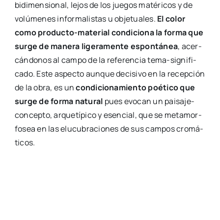
bidi­men­sio­nal, lejos de los jue­gos maté­ri­cos y de
volú­me­nes infor­ma­lis­tas u obje­tua­les.
El color
como pro­­du­c­­to-mate­­rial con­di­cio­na la for­ma que
sur­ge de mane­ra lige­ra­men­te espon­tá­nea
, acer­
cán­do­nos al cam­po de la refe­ren­cia tema-sig­­ni­­fi­­
ca­­do. Este aspec­to aun­que deci­si­vo en la recep­ción
de la obra, es un
con­di­cio­na­mien­to poé­ti­co que
sur­ge de for­ma natu­ral
pues evo­can un pai­­sa­­je-
con­­ce­p­­to, arque­tí­pi­co y esen­cial, que se meta­mor­
fo­sea en las elu­cu­bra­cio­nes de sus cam­pos cro­má­
ti­cos.