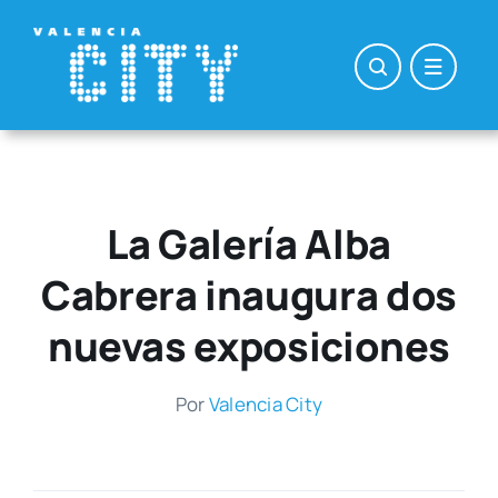
Saltar
al
contenido
La Galería Alba
Cabrera inaugura dos
nuevas exposiciones
Por
Valen­cia City