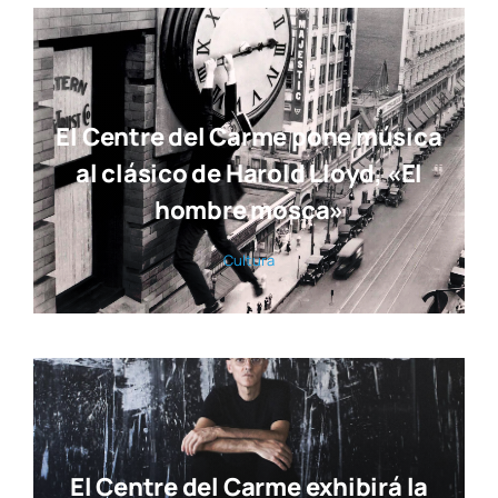
El Centre del Carme pone música
al clásico de Harold Lloyd, «El
hombre mosca»
Cul­tu­ra
El Centre del Carme exhibirá la