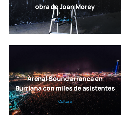
obra de Joan Morey
Cul­tu­ra
Arenal Sound arranca en
Burriana con miles de asistentes
Cul­tu­ra