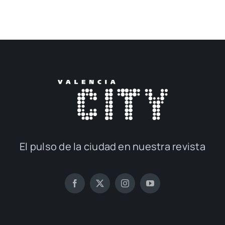
El pul­so de la ciu­dad en nues­tra revis­ta