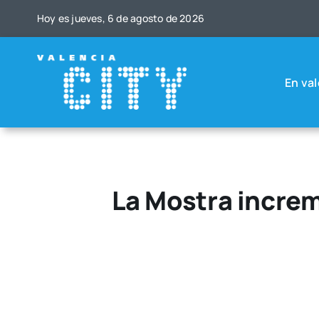
Saltar
Hoy es jue­ves, 6 de agos­to de 2026
al
contenido
En val
La Mostra increm