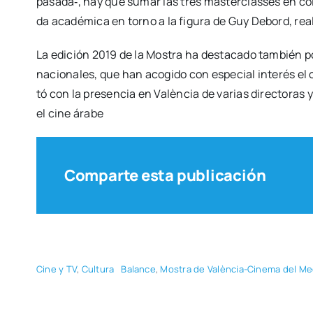
pasada‑, hay que sumar las tres mas­ter­clas­ses en cola­b
da aca­dé­mi­ca en torno a la figu­ra de Guy Debord, rea­li­
La edi­ción 2019 de la Mos­tra ha des­ta­ca­do tam­bién po
na­cio­na­les, que han aco­gi­do con espe­cial inte­rés el
tó con la pre­sen­cia en Valèn­cia de varias direc­to­ra
el cine ára­be
Comparte esta publicación
Cine y TV
,
Cul­tu­ra
Balan­ce
,
Mos­tra de Valèn­cia-Cine­ma del Medi