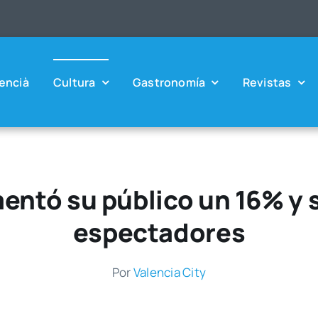
en­cià
Cul­tu­ra
Gas­tro­no­mía
Revis­tas
entó su público un 16% y 
espectadores
Por
Valen­cia City