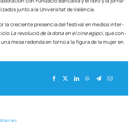
o­ra­ción con Fun­da­ció Ban­cai­xa y el libro y la jor­na­
za­dos jun­to a la Uni­ver­si­tat de Valèn­cia.
r la cre­cien­te pre­sen­cia del fes­ti­val en medios inter­
 ciclo
La revo­lu­ció de la dona en el cine egip­ci
, que con­
s y una mesa redon­da en torno a la figu­ra de la mujer en
­te­rra­ni