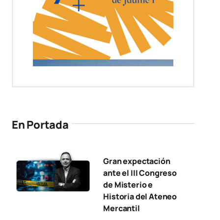
En Portada
Gran expectación
ante el III Congreso
de Misterio e
Historia del Ateneo
Mercantil