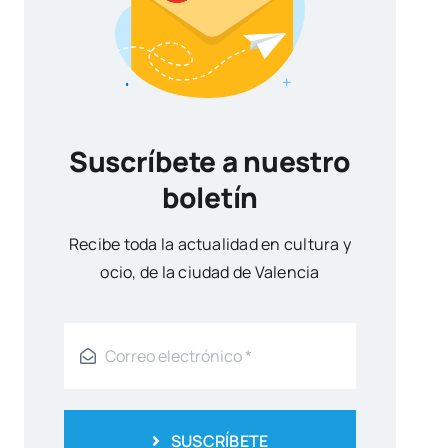
Suscríbete a nuestro
boletín
Reci­be toda la actua­li­dad en cul­tu­ra y
ocio, de la ciu­dad de Valen­cia
SUSCRÍBETE