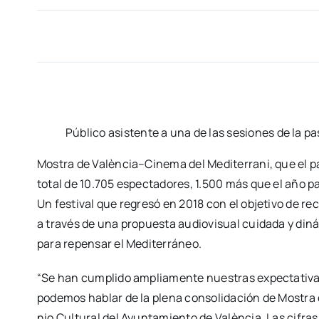
Públi­co asis­ten­te a una de las sesio­nes de la pa
Mos­tra de València–Cinema del Medi­te­rra­ni, que el pa
total de 10.705 espec­ta­do­res, 1.500 más que el año pa
Un fes­ti­val que regre­só en 2018 con el obje­ti­vo de re
a tra­vés de una pro­pues­ta audio­vi­sual cui­da­da y diná
para repen­sar el Medi­te­rrá­neo.
“Se han cum­pli­do amplia­men­te nues­tras expec­ta­ti­v
pode­mos hablar de la ple­na con­so­li­da­ción de Mos­tra d
nio Cul­tu­ral del Ayun­ta­mien­to de Valèn­cia. Las cifra