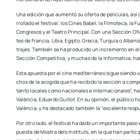
Una edi­ción que aumen­tó su ofer­ta de pelí­cu­las, así
rro­lla­do el fes­ti­val: los Cines Babel, la Fil­mo­te­ca, la
Con­gre­sos y el Tea­tro Prin­ci­pal. Con una Sec­ción Ofi­
tes de Fran­cia, Libia, Egip­to, Gre­cia, Tur­quía o Alba­ni
tra­jes. Tam­bién se ha pro­du­ci­do un incre­men­to en el
Sec­ción Com­pe­ti­ti­va, y muchas de la Infor­ma­ti­va, h
Esta apues­ta por el cine medi­te­rrá­neo sigue sien­do va
chos de la aco­gi­da que ha reci­bi­do la sec­ción a com­p
tan­to loca­les como nacio­na­les e inter­na­cio­na­les”, h
Valèn­cia, Eduar­do Gui­llot. En su opi­nión, el públi­co ha
Valèn­cia, y ha des­ta­ca­do tam­bién la “exce­len­te res­pu
Por otro lado, el fes­ti­val ha dado un impor­tan­te paso en
pues­ta de Mos­tra dels Ins­ti­tuts, en la que han par­ti