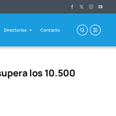
Direc­to­rios
Con­tac­to
supera los 10.500