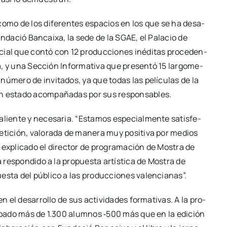
 como de los dife­ren­tes espa­cios en los que se ha desa­
 Fun­da­ció Ban­cai­xa, la sede de la SGAE, el Pala­cio de
cial que con­tó con 12 pro­duc­cio­nes iné­di­tas pro­ce­den­
a, y una Sec­ción Infor­ma­ti­va que pre­sen­tó 15 lar­go­me­
 núme­ro de invi­ta­dos, ya que todas las pelí­cu­las de la
an esta­do acom­pa­ña­das por sus res­pon­sa­bles.
lien­te y nece­sa­ria. “Esta­mos espe­cial­men­te satis­fe­
e­ti­ción, valo­ra­da de mane­ra muy posi­ti­va por medios
a expli­ca­do el direc­tor de pro­gra­ma­ción de Mos­tra de
 res­pon­di­do a la pro­pues­ta artís­ti­ca de Mos­tra de
es­ta del públi­co a las pro­duc­cio­nes valen­cia­nas”.
 el desa­rro­llo de sus acti­vi­da­des for­ma­ti­vas. A la pro­
­ci­pa­do más de 1.300 alum­nos ‑500 más que en la edi­ción