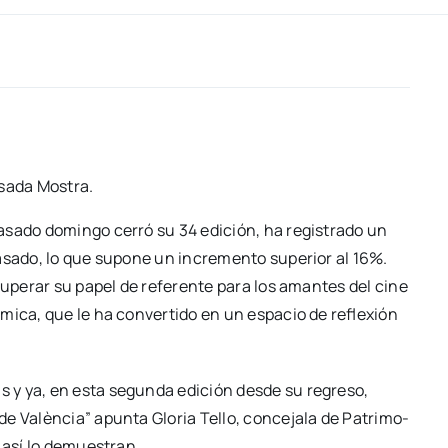
sa­da Mos­tra.
sa­do domin­go cerró su 34 edi­ción, ha regis­tra­do un
sa­do, lo que supo­ne un incre­men­to supe­rior al 16%.
cu­pe­rar su papel de refe­ren­te para los aman­tes del cine
­mi­ca, que le ha con­ver­ti­do en un espa­cio de refle­xión
as y ya, en esta segun­da edi­ción des­de su regre­so,
e Valèn­cia” apun­ta Glo­ria Tello, con­ce­ja­la de Patri­mo­
s así lo demues­tran.