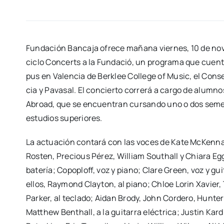
Fun­da­ción Ban­ca­ja ofre­ce maña­na vier­nes, 10 de n
ciclo Con­certs a la Fun­da­ció, un pro­gra­ma que cuen­t
pus en Valen­cia de Ber­klee Colle­ge of Music, el Con­se
cia y Pava­sal. El con­cier­to corre­rá a car­go de alum­
Abroad, que se encuen­tran cur­san­do uno o dos semes
estu­dios supe­rio­res.
La actua­ción con­ta­rá con las voces de Kate McKen­na,
Ros­ten, Pre­cious Pérez, William Southall y Chia­ra Egg
bate­ría; Copo­ploff, voz y piano; Cla­re Green, voz y gui­ta
ellos, Ray­mond Clay­ton, al piano; Chloe Lorin Xavier
Par­ker, al tecla­do; Aidan Brody, John Cor­de­ro, Hun­te
Matthew Benthall, a la gui­ta­rra eléc­tri­ca; Jus­tin Kar­