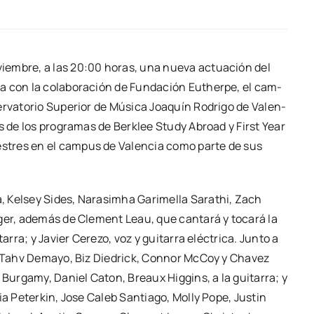
oviem­bre, a las 20:00 horas, una nue­va actua­ción del
a con la cola­bo­ra­ción de Fun­da­ción Euther­pe, el cam­
r­va­to­rio Supe­rior de Músi­ca Joa­quín Rodri­go de Valen­
nos de los pro­gra­mas de Ber­klee Study Abroad y First Year
­tres en el cam­pus de Valen­cia como par­te de sus
 Kel­sey Sides, Nara­simha Gari­me­lla Sarathi, Zach
er, ade­más de Cle­ment Leau, que can­ta­rá y toca­rá la
­rra; y Javier Cere­zo, voz y gui­ta­rra eléc­tri­ca. Jun­to a
, Tahv Dema­yo, Biz Die­drick, Con­nor McCoy y Cha­vez
r Bur­gamy, Daniel Caton, Breaux Hig­gins, a la gui­ta­rra; y
dia Peter­kin, Jose Caleb San­tia­go, Molly Pope, Jus­tin