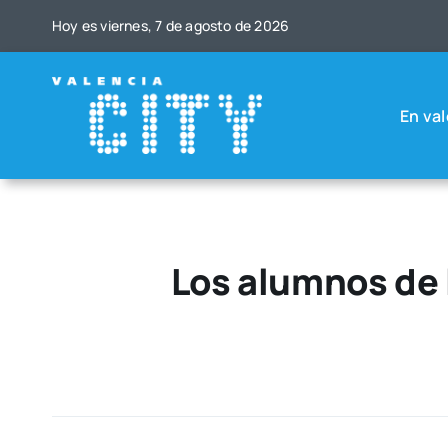
Saltar
Hoy es vier­nes, 7 de agos­to de 2026
al
contenido
En val
Los alumnos de 