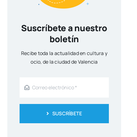
Suscríbete a nuestro
boletín
Reci­be toda la actua­li­dad en cul­tu­ra y
ocio, de la ciu­dad de Valen­cia
SUSCRÍBETE