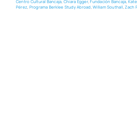
Cen­tro Cul­tu­ral Ban­ca­ja
,
Chia­ra Egger
,
Fun­da­ción Ban­ca­ja
,
Kate
Pérez
,
Pro­gra­ma Ber­klee Study Abroad
,
William Southall
,
Zach 