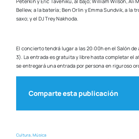
Peter­kin y Eric Tave­ni­ku, al bajo; William Wil­son, Al
Bellew, a la bate­ría; Ben Orlin y Emma Sund­vik, a la tr
saxo; y el DJ Trey Nakho­da.
El con­cier­to ten­drá lugar a las 20:00h en el Salón de a
3). La entra­da es gra­tui­ta y libre has­ta com­ple­tar el 
se entre­ga­rá una entra­da por per­so­na en rigu­ro­so o
Comparte esta publicación
Cul­tu­ra
,
Músi­ca