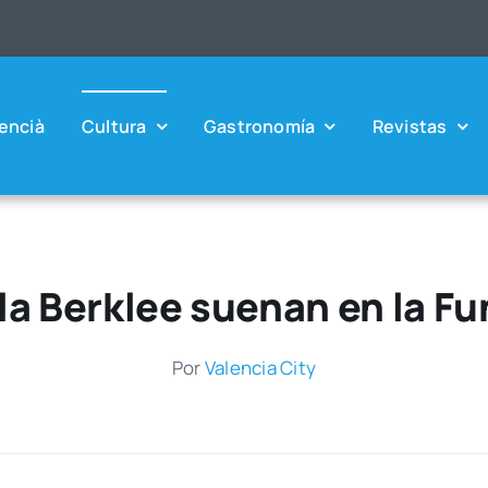
en­cià
Cul­tu­ra
Gas­tro­no­mía
Revis­tas
la Berklee suenan en la F
Por
Valen­cia City