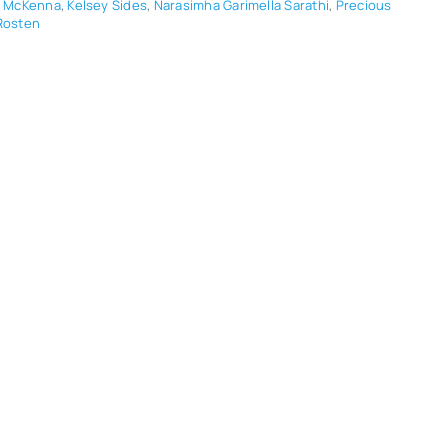
 McKen­na
,
Kel­sey Sides
,
Nara­simha Gari­me­lla Sarathi
,
Pre­cious
Ros­ten