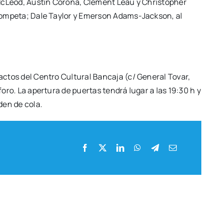
i McLeod, Aus­tin Coro­na, Cle­ment Leau y Chris­topher
om­pe­ta; Dale Tay­lor y Emer­son Adams-Jac­k­­son, al
ctos del Cen­tro Cul­tu­ral Ban­ca­ja (c/ Gene­ral Tovar,
afo­ro. La aper­tu­ra de puer­tas ten­drá lugar a las 19:30 h y
rden de cola.