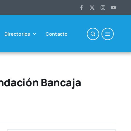
Direc­to­rios
Con­tac­to
undación Bancaja