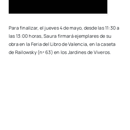
Para fina­li­zar, el jue­ves 4 de mayo, des­de las 11:30 a
las 13:00 horas, Sau­ra fir­ma­rá ejem­pla­res de su
obra en la Feria del Libro de Valen­cia, en la case­ta
de Rai­lowsky (nº 63) en los Jar­di­nes de Vive­ros.