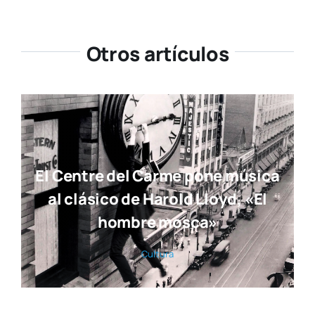
Otros artículos
El Centre del Carme pone música
al clásico de Harold Lloyd, «El
hombre mosca»
Cul­tu­ra