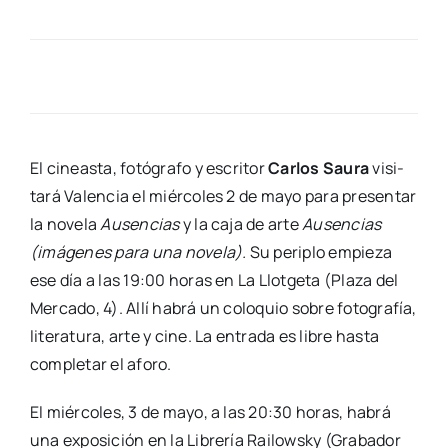
El cineas­ta, fotó­gra­fo y escri­tor
Car­los Sau­ra
visi­
ta­rá Valen­cia el miér­co­les 2 de mayo para pre­sen­tar
la nove­la
Ausen­cias
y la caja de arte
Ausen­cias
(imá­ge­nes para una nove­la).
Su peri­plo empie­za
ese día a las 19:00 horas en La Llot­ge­ta (Pla­za del
Mer­ca­do, 4). Allí habrá un colo­quio sobre foto­gra­fía,
lite­ra­tu­ra, arte y cine. La entra­da es libre has­ta
com­ple­tar el afo­ro.
El miér­co­les, 3 de mayo, a las 20:30 horas, habrá
una expo­si­ción en la Libre­ría Rai­lowsky (Gra­ba­dor