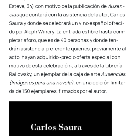
Este­ve, 34) con moti­vo de la publi­ca­ción de
Ausen­
cias
que con­ta­rá con la asis­ten­cia del autor, Car­los
Sau­ra y don­de se cele­bra­rá un vino espa­ñol ofre­ci­
do por Aleph Winery. La entra­da es libre has­ta com­
ple­tar afo­ro, que es de 40 per­so­nas y don­de ten­
drán asis­ten­cia pre­fe­ren­te quie­nes, pre­via­men­te al
acto, hayan adqui­ri­do ‑pre­cio ofer­ta espe­cial con
moti­vo de esta celebración‑, a tra­vés de la Libre­ría
Rai­lowsky, un ejem­plar de la caja de arte
Ausen­cias.
(Imá­ge­nes para una nove­la)
, en una edi­ción limi­ta­
da de 150 ejem­pla­res, fir­ma­dos por el autor.