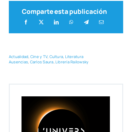
Comparte esta publicación
Actua­li­dad
,
Cine y TV
,
Cul­tu­ra
,
Lite­ra­tu­ra
Ausen­cias
,
Car­los Sau­ra
,
Libre­ría Rai­lowsky