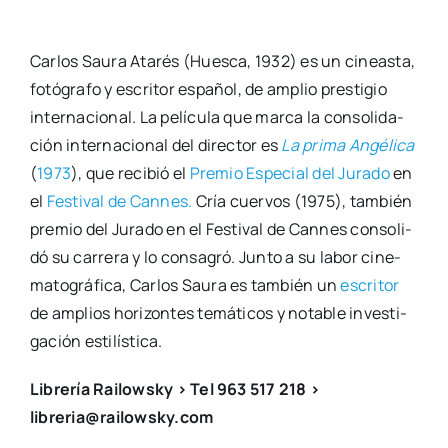
Car­los Sau­ra Ata­rés (Hues­ca, 1932) es un cineas­ta,
fotó­gra­fo y escri­tor espa­ñol, de amplio pres­ti­gio
inter­na­cio­nal. La pelí­cu­la que mar­ca la con­so­li­da­
ción inter­na­cio­nal del direc­tor es
La pri­ma Angé­li­ca
(
1973
), que reci­bió el
Pre­mio Espe­cial del Jura­do
en
el
Fes­ti­val de Can­nes.
Cría cuer­vos (1975), tam­bién
pre­mio del Jura­do en el Fes­ti­val de Can­nes con­so­li­
dó su carre­ra y lo con­sa­gró. Jun­to a su labor cine­
ma­to­grá­fi­ca, Car­los Sau­ra es tam­bién un
escri­tor
de amplios hori­zon­tes temá­ti­cos y nota­ble inves­ti­
ga­ción esti­lís­ti­ca.
Libre­ría Rai­lowsky > Tel 963 517 218 >
libreria@railowsky.com