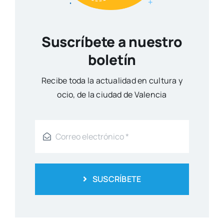
Suscríbete a nuestro
boletín
Reci­be toda la actua­li­dad en cul­tu­ra y
ocio, de la ciu­dad de Valen­cia
SUSCRÍBETE