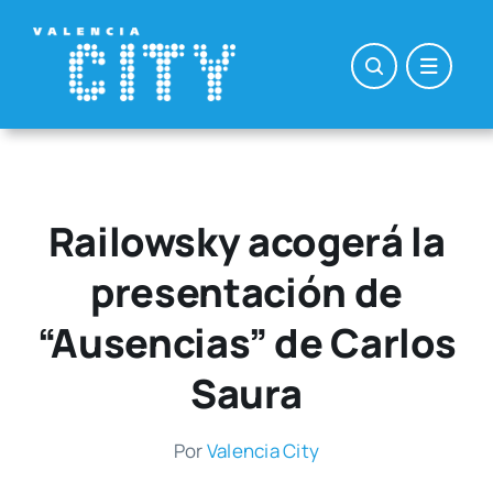
Saltar
al
contenido
Railowsky acogerá la
presentación de
“Ausencias” de Carlos
Saura
Por
Valen­cia City