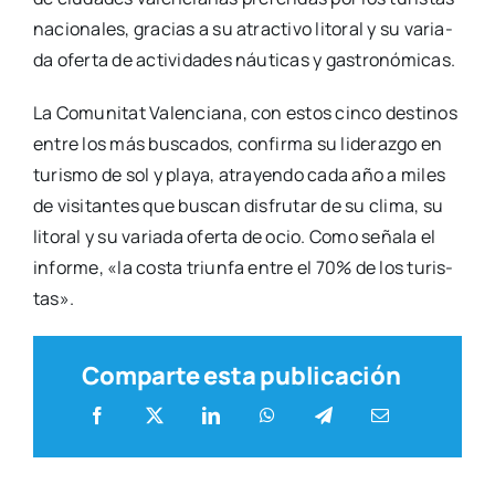
nacio­na­les, gra­cias a su atrac­ti­vo lito­ral y su varia­
da ofer­ta de acti­vi­da­des náu­ti­cas y gas­tro­nó­mi­cas
.
La Comu­ni­tat Valen­cia­na, con estos cin­co des­ti­nos
entre los más bus­ca­dos, con­fir­ma su lide­raz­go en
turis­mo de sol y pla­ya, atra­yen­do cada año a miles
de visi­tan­tes que bus­can dis­fru­tar de su cli­ma, su
lito­ral y su varia­da ofer­ta de ocio. Como seña­la el
infor­me, «la cos­ta triun­fa entre el 70% de los turis­
tas».
Comparte esta publicación