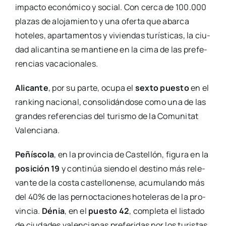
impac­to eco­nó­mi­co y social. Con cer­ca de 100.000
pla­zas de alo­ja­mien­to y una ofer­ta que abar­ca
hote­les, apar­ta­men­tos y vivien­das turís­ti­cas, la ciu­
dad ali­can­ti­na se man­tie­ne en la cima de las pre­fe­
ren­cias vaca­cio­na­les
.
Ali­can­te
, por su par­te, ocu­pa el
sex­to pues­to
en el
ran­king nacio­nal, con­so­li­dán­do­se como una de las
gran­des refe­ren­cias del turis­mo de la Comu­ni­tat
Valen­cia­na.
Peñís­co­la
, en la pro­vin­cia de Cas­te­llón, figu­ra en la
posi­ción 19
y con­ti­núa sien­do el des­tino más rele­
van­te de la cos­ta cas­te­llo­nen­se, acu­mu­lan­do más
del 40% de las per­noc­ta­cio­nes hote­le­ras de la pro­
vin­cia.
Dénia
, en el
pues­to 42
, com­ple­ta el lis­ta­do
de ciu­da­des valen­cia­nas pre­fe­ri­das por los turis­tas