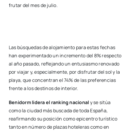
fru­tar del mes de julio.
Las bús­que­das de alo­ja­mien­to para estas fechas
han expe­ri­men­ta­do un incre­men­to del 8% res­pec­to
al año pasa­do, refle­jan­do un entu­sias­mo reno­va­do
por via­jar y, espe­cial­men­te, por dis­fru­tar del sol y la
pla­ya, que con­cen­tran el 74% de las pre­fe­ren­cias
fren­te a los des­ti­nos de inte­rior.
Beni­dorm lide­ra el ran­king nacio­nal
y se sitúa
como la ciu­dad más bus­ca­da de toda Espa­ña,
reafir­man­do su posi­ción como epi­cen­tro turís­ti­co
tan­to en núme­ro de pla­zas hote­le­ras como en