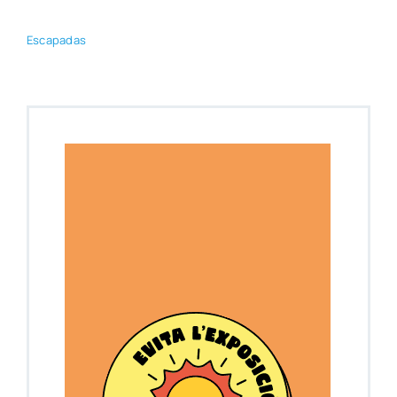
Esca­pa­das