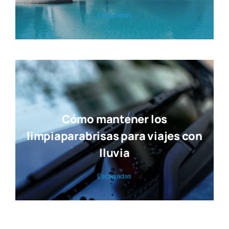
Esca­pa­das
Cómo mantener los
limpiaparabrisas para viajes con
lluvia
Esca­pa­das