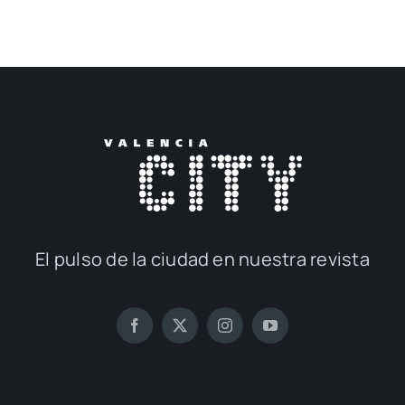
El pul­so de la ciu­dad en nues­tra revis­ta