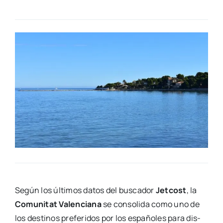
Según los últi­mos datos del bus­ca­dor
Jet­cost
, la
Comu­ni­tat Valen­cia­na
se con­so­li­da como uno de
los des­ti­nos pre­fe­ri­dos por los espa­ño­les para dis­